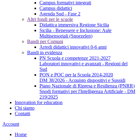
Campus formativi integrati
Campus didattici
Agenda Sud - Fase 2
Altri fondi per le scuole
Didattica immersiva Regione Sicilia
Sicilia - Benessere e Inclusione: Aule
Multisensoriali (Snoezelen)
Bandi per Comuni
Arredi didattici innovativi 0-6 anni
Bandi in evidenza
PN Scuola e competenze 2021-2027
Laboratori innovativi e avanzati - Regioni del
Sud
PON e POC per la Scuola 2014-2020
DM 38/2026 - Acquisto dispositivi e Sussidi
Piano Nazionale di Ripresa e Resilienza (PNRR)
Snodi formativi per l'Intelligenza Artificiale - DM
219/2025
Innovation for education
Chi siamo
Contatti
Account
Home