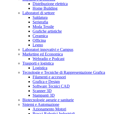
Distribuzione elettrica
Home Building
Laboratori di settore
Saldatura
Serigrafia
Moda Tessile
Grafiche artistiche
Ceramica
Officina
Legno
Laboratori innovativi e Campus
Marketing ed Economica
Webradio e Podcast
Trasporti e logistica
Logistica
Tecnologie e Tecniche di Rappresentazione Grafica
Filamenti e accessori
Grafica e Design
Software Tecnici CAD
Scanner 3D
Stampanti 3D
Biotecnologie agrarie e sanitarie
Sistemi e Automazione
Azionamento Motori
Bracci Robotici Industriali