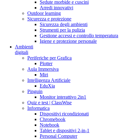
Sedute morbide e cuscini
Arredi innovativi
Outdoor learning
Sicurezza e protezione
Sicurezza degli ambienti
Strumenti per la pulizia
Gestione accessi e controllo temperatura
Igiene e protezione personale
Ambienti
digitali
Periferiche per Grafica
Plotter
Aula Immersiva
Miri
Intelligenza Artificiale
EduXia
Pinguin
Monitor interattivo 2in1
Quiz e test | ClassWise
Informatica
Dispositivi ricondizionati
Chromebook
Notebook
Tablet e dispositivi 2-in-1
Personal Computer