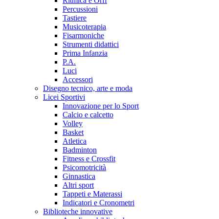
Ritmica e Orff
Percussioni
Tastiere
Musicoterapia
Fisarmoniche
Strumenti didattici
Prima Infanzia
P.A.
Luci
Accessori
Disegno tecnico, arte e moda
Licei Sportivi
Innovazione per lo Sport
Calcio e calcetto
Volley
Basket
Atletica
Badminton
Fitness e Crossfit
Psicomotricità
Ginnastica
Altri sport
Tappeti e Materassi
Indicatori e Cronometri
Biblioteche innovative