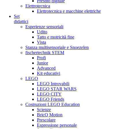
Prestito digitale
Elettrotecnica
Elettrotecnica e macchine elettriche
Set
didattici
Esperienze sensoriali
Udito
Tatto e motricità fine
Vista
Stanza multisensoriale e Snoezelen
fischertechnik STEM
Profi
Junior
Advanced
Kit educativi
LEGO
LEGO Introvabili
LEGO STAR WARS
LEGO CITY
LEGO Friends
Costruzioni LEGO Education
Scienze
BricQ Motion
Prescolare
Espressione personale