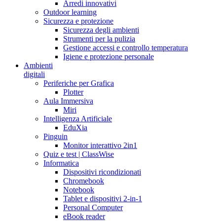
Arredi innovativi
Outdoor learning
Sicurezza e protezione
Sicurezza degli ambienti
Strumenti per la pulizia
Gestione accessi e controllo temperatura
Igiene e protezione personale
Ambienti
digitali
Periferiche per Grafica
Plotter
Aula Immersiva
Miri
Intelligenza Artificiale
EduXia
Pinguin
Monitor interattivo 2in1
Quiz e test | ClassWise
Informatica
Dispositivi ricondizionati
Chromebook
Notebook
Tablet e dispositivi 2-in-1
Personal Computer
eBook reader