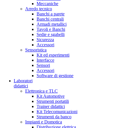
Meccaniche
Arredo tecnico
Banchi a parete
Banchi centrali
Armadi metallici
Tavoli e Banchi
Sedie e sgabelli
Sicurezza
Accessori
Sensoristica
Kit ed esperimenti
Interfacce
Sensori
Accessori
Software di gestione
Laboratori
didattici
Elettronica e TLC
Kit Automotive
Strumenti portatili
Trainer didattici
Kit Telecomunicazioni
Strumenti da banco
Impianti e Domotica
Distribuzione elettrica