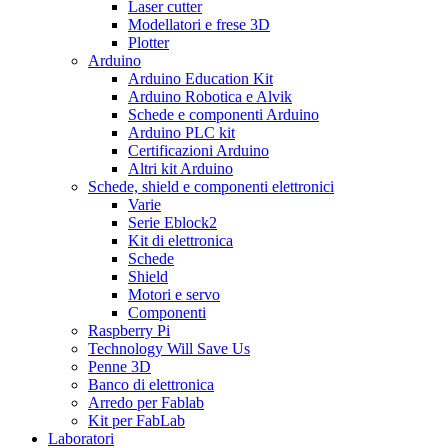
Laser cutter
Modellatori e frese 3D
Plotter
Arduino
Arduino Education Kit
Arduino Robotica e Alvik
Schede e componenti Arduino
Arduino PLC kit
Certificazioni Arduino
Altri kit Arduino
Schede, shield e componenti elettronici
Varie
Serie Eblock2
Kit di elettronica
Schede
Shield
Motori e servo
Componenti
Raspberry Pi
Technology Will Save Us
Penne 3D
Banco di elettronica
Arredo per Fablab
Kit per FabLab
Laboratori