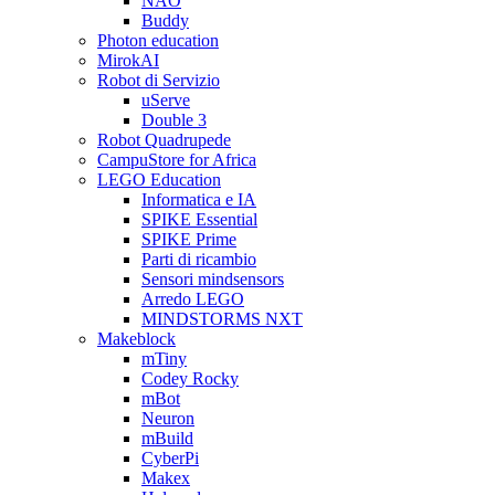
NAO
Buddy
Photon education
MirokAI
Robot di Servizio
uServe
Double 3
Robot Quadrupede
CampuStore for Africa
LEGO Education
Informatica e IA
SPIKE Essential
SPIKE Prime
Parti di ricambio
Sensori mindsensors
Arredo LEGO
MINDSTORMS NXT
Makeblock
mTiny
Codey Rocky
mBot
Neuron
mBuild
CyberPi
Makex