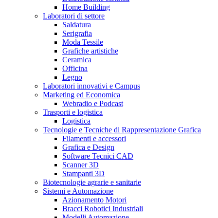
Home Building
Laboratori di settore
Saldatura
Serigrafia
Moda Tessile
Grafiche artistiche
Ceramica
Officina
Legno
Laboratori innovativi e Campus
Marketing ed Economica
Webradio e Podcast
Trasporti e logistica
Logistica
Tecnologie e Tecniche di Rappresentazione Grafica
Filamenti e accessori
Grafica e Design
Software Tecnici CAD
Scanner 3D
Stampanti 3D
Biotecnologie agrarie e sanitarie
Sistemi e Automazione
Azionamento Motori
Bracci Robotici Industriali
Modelli Automazione