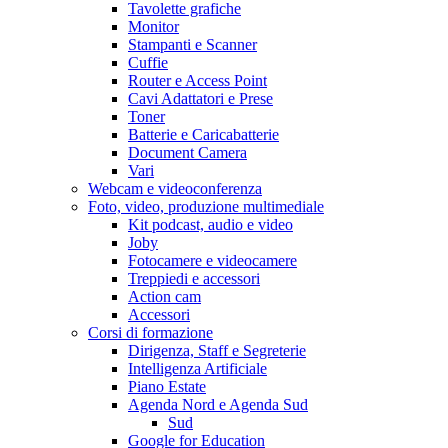
Tavolette grafiche
Monitor
Stampanti e Scanner
Cuffie
Router e Access Point
Cavi Adattatori e Prese
Toner
Batterie e Caricabatterie
Document Camera
Vari
Webcam e videoconferenza
Foto, video, produzione multimediale
Kit podcast, audio e video
Joby
Fotocamere e videocamere
Treppiedi e accessori
Action cam
Accessori
Corsi di formazione
Dirigenza, Staff e Segreterie
Intelligenza Artificiale
Piano Estate
Agenda Nord e Agenda Sud
Sud
Google for Education