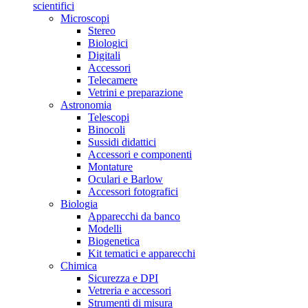
scientifici
Microscopi
Stereo
Biologici
Digitali
Accessori
Telecamere
Vetrini e preparazione
Astronomia
Telescopi
Binocoli
Sussidi didattici
Accessori e componenti
Montature
Oculari e Barlow
Accessori fotografici
Biologia
Apparecchi da banco
Modelli
Biogenetica
Kit tematici e apparecchi
Chimica
Sicurezza e DPI
Vetreria e accessori
Strumenti di misura