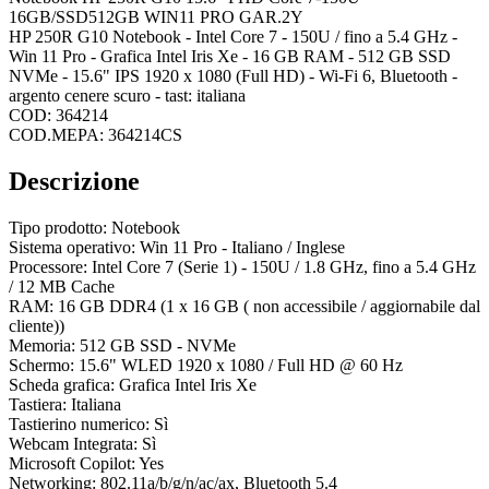
16GB/SSD512GB WIN11 PRO GAR.2Y
HP 250R G10 Notebook - Intel Core 7 - 150U / fino a 5.4 GHz -
Win 11 Pro - Grafica Intel Iris Xe - 16 GB RAM - 512 GB SSD
NVMe - 15.6" IPS 1920 x 1080 (Full HD) - Wi-Fi 6, Bluetooth -
argento cenere scuro - tast: italiana
COD: 364214
COD.MEPA: 364214CS
Descrizione
Tipo prodotto: Notebook
Sistema operativo: Win 11 Pro - Italiano / Inglese
Processore: Intel Core 7 (Serie 1) - 150U / 1.8 GHz, fino a 5.4 GHz
/ 12 MB Cache
RAM: 16 GB DDR4 (1 x 16 GB ( non accessibile / aggiornabile dal
cliente))
Memoria: 512 GB SSD - NVMe
Schermo: 15.6" WLED 1920 x 1080 / Full HD @ 60 Hz
Scheda grafica: Grafica Intel Iris Xe
Tastiera: Italiana
Tastierino numerico: Sì
Webcam Integrata: Sì
Microsoft Copilot: Yes
Networking: 802.11a/b/g/n/ac/ax, Bluetooth 5.4