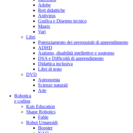
Adobe
Reti didattiche
Antivirus
Grafica e Disegno tecnico
Magix
Vari
Libri
Potenziamento dei prerequisiti di apprendimento
ADHD
Autismo, disabilità intellettive e sostegno
DSA e Difficoltà di apprendimento
Didattica inclusiva
Libri di testo
DVD
Astronomia
Scienze naturali
Arte
Robotica
e coding
Kais Education
Shape Robotics
Fable
Robot Umanoidi
Booster