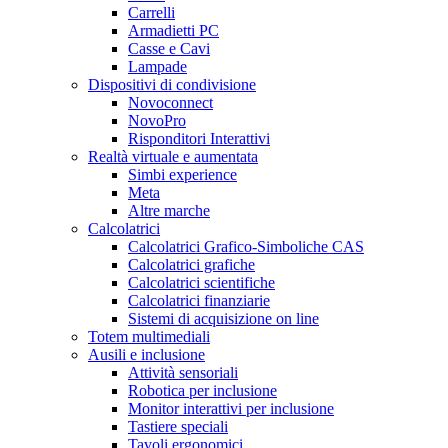
Carrelli
Armadietti PC
Casse e Cavi
Lampade
Dispositivi di condivisione
Novoconnect
NovoPro
Risponditori Interattivi
Realtà virtuale e aumentata
Simbi experience
Meta
Altre marche
Calcolatrici
Calcolatrici Grafico-Simboliche CAS
Calcolatrici grafiche
Calcolatrici scientifiche
Calcolatrici finanziarie
Sistemi di acquisizione on line
Totem multimediali
Ausili e inclusione
Attività sensoriali
Robotica per inclusione
Monitor interattivi per inclusione
Tastiere speciali
Tavoli ergonomici