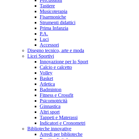
Percussioni
Tastiere
Musicoterapia
Fisarmoniche
Strumenti didattici
Prima Infanzia
P.A.
Luci
Accessori
Disegno tecnico, arte e moda
Licei Sportivi
Innovazione per lo Sport
Calcio e calcetto
Volley
Basket
Atletica
Badminton
Fitness e Crossfit
Psicomotricità
Ginnastica
Altri sport
Tappeti e Materassi
Indicatori e Cronometri
Biblioteche innovative
Arredi per biblioteche