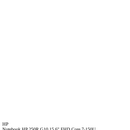
HP
Notebook HP 250R G10 15.6" FHD Core 7-150U