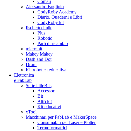
Comau
Alessandro Bogliolo
CodyRoby Academy
Diario, Quaderni e Libri
CodyRoby kit
fischertechnik
Plus
Robotic
Parti di ricambio
micro:bit
Makey Makey
Dash and Dot
Droni
Kit robotica educativa
Elettronica
e FabLab
Serie littleBits
Accessori
Bit
Altri kit
Kit educativi
xTool
Macchinari per FabLab e MakerSpace
Consumabili per Laser e Plotter
Termoformatrici