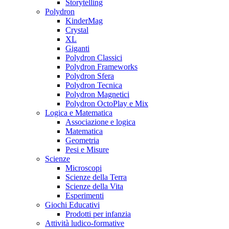
Storytelling
Polydron
KinderMag
Crystal
XL
Giganti
Polydron Classici
Polydron Frameworks
Polydron Sfera
Polydron Tecnica
Polydron Magnetici
Polydron OctoPlay e Mix
Logica e Matematica
Associazione e logica
Matematica
Geometria
Pesi e Misure
Scienze
Microscopi
Scienze della Terra
Scienze della Vita
Esperimenti
Giochi Educativi
Prodotti per infanzia
Attività ludico-formative