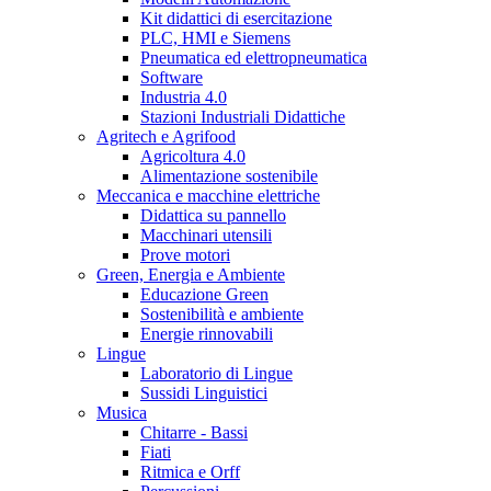
Kit didattici di esercitazione
PLC, HMI e Siemens
Pneumatica ed elettropneumatica
Software
Industria 4.0
Stazioni Industriali Didattiche
Agritech e Agrifood
Agricoltura 4.0
Alimentazione sostenibile
Meccanica e macchine elettriche
Didattica su pannello
Macchinari utensili
Prove motori
Green, Energia e Ambiente
Educazione Green
Sostenibilità e ambiente
Energie rinnovabili
Lingue
Laboratorio di Lingue
Sussidi Linguistici
Musica
Chitarre - Bassi
Fiati
Ritmica e Orff