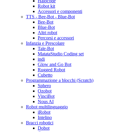
Halocode
Robot kit
Accessori e componenti
TTS - Bee-Bot - Blue-Bot
Bee-Bot
Blue-Bot
Altri robot
Percorsi e accessori
Infanzia e Prescolare
Tale-Bot
MatataStudio Coding set
indi
Glow and Go Bot
Rugged Robot
Cubetto
Programmazione a blocchi (Scratch)
Sphero
Ozobot
VinciBot
Nous AI
Robot multilinguaggio
iRobot
Intelino
Bracci robotici
Dobot