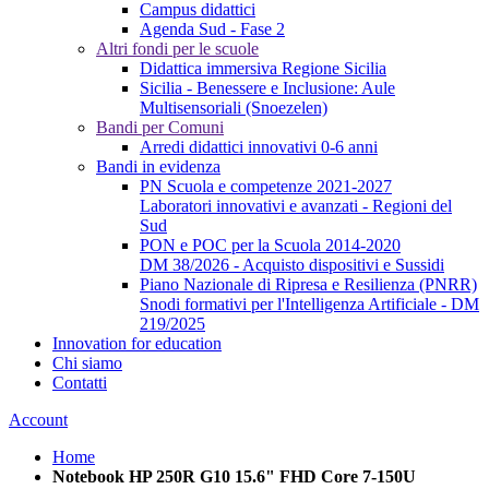
Campus didattici
Agenda Sud - Fase 2
Altri fondi per le scuole
Didattica immersiva Regione Sicilia
Sicilia - Benessere e Inclusione: Aule
Multisensoriali (Snoezelen)
Bandi per Comuni
Arredi didattici innovativi 0-6 anni
Bandi in evidenza
PN Scuola e competenze 2021-2027
Laboratori innovativi e avanzati - Regioni del
Sud
PON e POC per la Scuola 2014-2020
DM 38/2026 - Acquisto dispositivi e Sussidi
Piano Nazionale di Ripresa e Resilienza (PNRR)
Snodi formativi per l'Intelligenza Artificiale - DM
219/2025
Innovation for education
Chi siamo
Contatti
Account
Home
Notebook HP 250R G10 15.6" FHD Core 7-150U