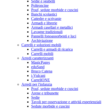
Sedie e sgabelli
Poltroncine
Pouf, sedute morbide e cuscini
Banchi scolastici
Cattedre e scrivanie
Armadi e librerie
Armadi casellari e metallici
Lavagne tradizionali
Pannelli fonoassorbenti e luci
Archiviazione
Carrelli e soluzioni mobili
Carrelli e armadi di ricarica
Carrelli mobili
Arredi caratterizzanti
MagicPages
eduSand
Bruco Catena
i-Vulcani
CarrellONE
Arredi per l'infanzia
Pouf, sedute morbide e cuscini
Arene e tribunette
Sedie
Tavoli per osservazione e attività esperienziali
Sedute morbide e cuscini