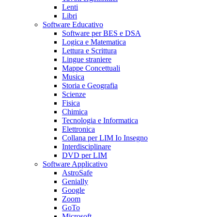
Lenti
Libri
Software Educativo
Software per BES e DSA
Logica e Matematica
Lettura e Scrittura
Lingue straniere
Mappe Concettuali
Musica
Storia e Geografia
Scienze
Fisica
Chimica
Tecnologia e Informatica
Elettronica
Collana per LIM Io Insegno
Interdisciplinare
DVD per LIM
Software Applicativo
AstroSafe
Genially
Google
Zoom
GoTo
Microsoft