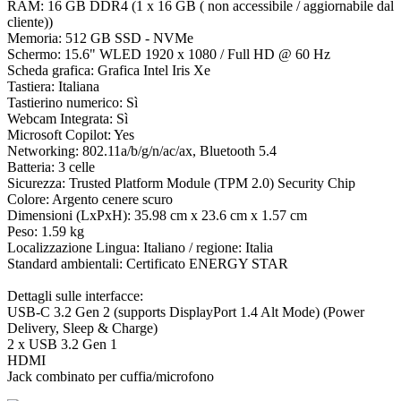
RAM: 16 GB DDR4 (1 x 16 GB ( non accessibile / aggiornabile dal
cliente))
Memoria: 512 GB SSD - NVMe
Schermo: 15.6" WLED 1920 x 1080 / Full HD @ 60 Hz
Scheda grafica: Grafica Intel Iris Xe
Tastiera: Italiana
Tastierino numerico: Sì
Webcam Integrata: Sì
Microsoft Copilot: Yes
Networking: 802.11a/b/g/n/ac/ax, Bluetooth 5.4
Batteria: 3 celle
Sicurezza: Trusted Platform Module (TPM 2.0) Security Chip
Colore: Argento cenere scuro
Dimensioni (LxPxH): 35.98 cm x 23.6 cm x 1.57 cm
Peso: 1.59 kg
Localizzazione Lingua: Italiano / regione: Italia
Standard ambientali: Certificato ENERGY STAR
Dettagli sulle interfacce:
USB-C 3.2 Gen 2 (supports DisplayPort 1.4 Alt Mode) (Power
Delivery, Sleep & Charge)
2 x USB 3.2 Gen 1
HDMI
Jack combinato per cuffia/microfono