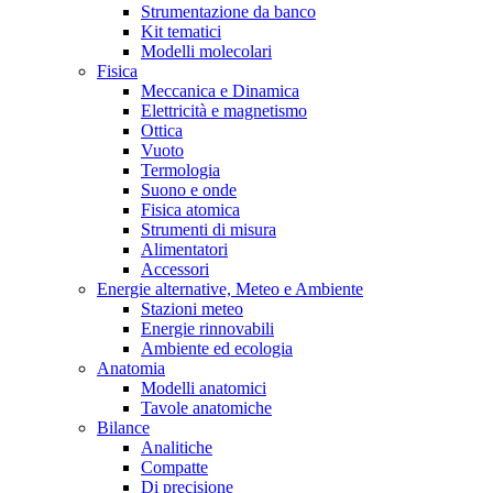
Strumentazione da banco
Kit tematici
Modelli molecolari
Fisica
Meccanica e Dinamica
Elettricità e magnetismo
Ottica
Vuoto
Termologia
Suono e onde
Fisica atomica
Strumenti di misura
Alimentatori
Accessori
Energie alternative, Meteo e Ambiente
Stazioni meteo
Energie rinnovabili
Ambiente ed ecologia
Anatomia
Modelli anatomici
Tavole anatomiche
Bilance
Analitiche
Compatte
Di precisione