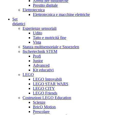
Arredi per biblioteche
Prestito digitale
Elettrotecnica
Elettrotecnica e macchine elettriche
Set
didattici
Esperienze sensoriali
Udito
Tatto e motricità fine
Vista
Stanza multisensoriale e Snoezelen
fischertechnik STEM
Profi
Junior
Advanced
Kit educativi
LEGO
LEGO Introvabili
LEGO STAR WARS
LEGO CITY
LEGO Friends
Costruzioni LEGO Education
Scienze
BricQ Motion
Prescolare