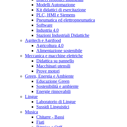
Modelli Automazione
Kit didattici di esercitazione
PLC, HMI e Siemens
Pneumatica ed elettropneumatica
Software
Industria 4.0
Stazioni Industriali Didattiche
Agritech e Agrifood
Agricoltura 4.0
Alimentazione sostenibile
Meccanica e macchine elettriche
Didattica su pannello
Macchinari utensili
Prove motori
Green, Energia e Ambiente
Educazione Green
Sostenibilità e ambiente
Energie rinnovabili
Lingue
Laboratorio di Lingue
Sussidi Linguistici
Musica
Chitarre - Bassi
Fiati