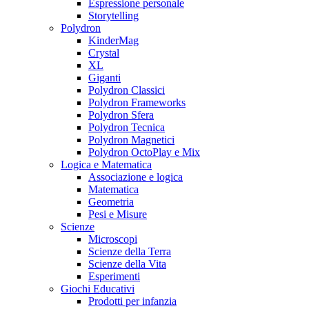
Espressione personale
Storytelling
Polydron
KinderMag
Crystal
XL
Giganti
Polydron Classici
Polydron Frameworks
Polydron Sfera
Polydron Tecnica
Polydron Magnetici
Polydron OctoPlay e Mix
Logica e Matematica
Associazione e logica
Matematica
Geometria
Pesi e Misure
Scienze
Microscopi
Scienze della Terra
Scienze della Vita
Esperimenti
Giochi Educativi
Prodotti per infanzia