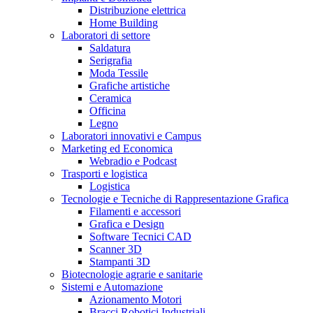
Distribuzione elettrica
Home Building
Laboratori di settore
Saldatura
Serigrafia
Moda Tessile
Grafiche artistiche
Ceramica
Officina
Legno
Laboratori innovativi e Campus
Marketing ed Economica
Webradio e Podcast
Trasporti e logistica
Logistica
Tecnologie e Tecniche di Rappresentazione Grafica
Filamenti e accessori
Grafica e Design
Software Tecnici CAD
Scanner 3D
Stampanti 3D
Biotecnologie agrarie e sanitarie
Sistemi e Automazione
Azionamento Motori
Bracci Robotici Industriali