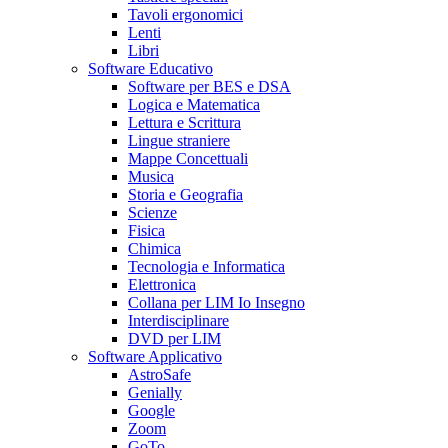
Tavoli ergonomici
Lenti
Libri
Software Educativo
Software per BES e DSA
Logica e Matematica
Lettura e Scrittura
Lingue straniere
Mappe Concettuali
Musica
Storia e Geografia
Scienze
Fisica
Chimica
Tecnologia e Informatica
Elettronica
Collana per LIM Io Insegno
Interdisciplinare
DVD per LIM
Software Applicativo
AstroSafe
Genially
Google
Zoom
GoTo