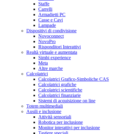
Staffe
Carrelli
Armadietti PC
Casse e Cavi
Lampade
Dispositivi di condivisione
Novoconnect
NovoPro
Risponditori Interattivi
Realtà virtuale e aumentata
Simbi experience
Meta
Altre marche
Calcolatrici
Calcolatrici Grafico-Simboliche CAS
Calcolatrici grafiche
Calcolatrici scientifiche
Calcolatrici finanziarie
Sistemi di acquisizione on line
Totem multimediali
Ausili e inclusione
Attività sensoriali
Robotica per inclusione
Monitor interattivi per inclusione
Tastiere speciali