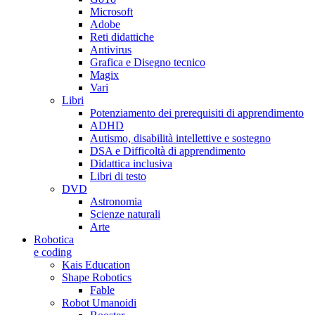
Microsoft
Adobe
Reti didattiche
Antivirus
Grafica e Disegno tecnico
Magix
Vari
Libri
Potenziamento dei prerequisiti di apprendimento
ADHD
Autismo, disabilità intellettive e sostegno
DSA e Difficoltà di apprendimento
Didattica inclusiva
Libri di testo
DVD
Astronomia
Scienze naturali
Arte
Robotica
e coding
Kais Education
Shape Robotics
Fable
Robot Umanoidi