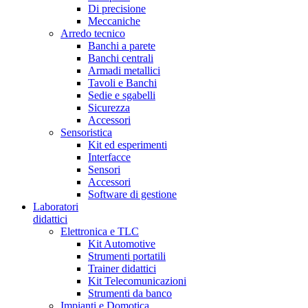
Di precisione
Meccaniche
Arredo tecnico
Banchi a parete
Banchi centrali
Armadi metallici
Tavoli e Banchi
Sedie e sgabelli
Sicurezza
Accessori
Sensoristica
Kit ed esperimenti
Interfacce
Sensori
Accessori
Software di gestione
Laboratori
didattici
Elettronica e TLC
Kit Automotive
Strumenti portatili
Trainer didattici
Kit Telecomunicazioni
Strumenti da banco
Impianti e Domotica