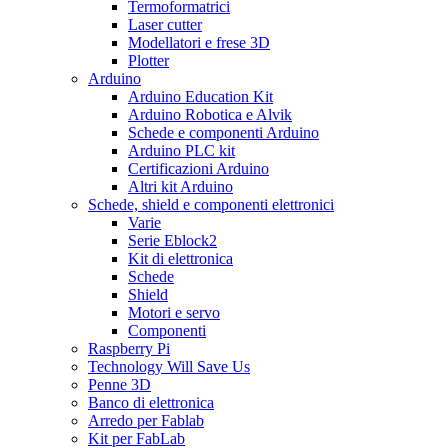
Termoformatrici
Laser cutter
Modellatori e frese 3D
Plotter
Arduino
Arduino Education Kit
Arduino Robotica e Alvik
Schede e componenti Arduino
Arduino PLC kit
Certificazioni Arduino
Altri kit Arduino
Schede, shield e componenti elettronici
Varie
Serie Eblock2
Kit di elettronica
Schede
Shield
Motori e servo
Componenti
Raspberry Pi
Technology Will Save Us
Penne 3D
Banco di elettronica
Arredo per Fablab
Kit per FabLab