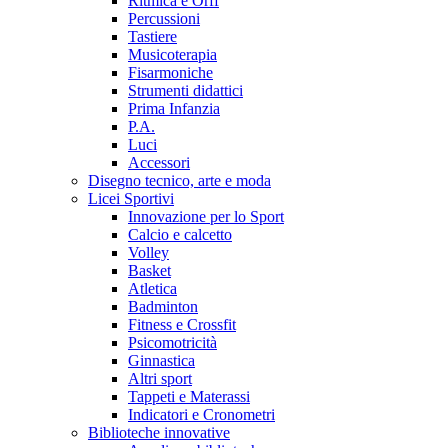
Ritmica e Orff
Percussioni
Tastiere
Musicoterapia
Fisarmoniche
Strumenti didattici
Prima Infanzia
P.A.
Luci
Accessori
Disegno tecnico, arte e moda
Licei Sportivi
Innovazione per lo Sport
Calcio e calcetto
Volley
Basket
Atletica
Badminton
Fitness e Crossfit
Psicomotricità
Ginnastica
Altri sport
Tappeti e Materassi
Indicatori e Cronometri
Biblioteche innovative