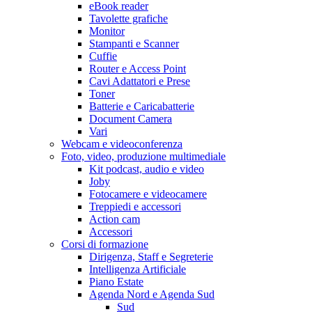
eBook reader
Tavolette grafiche
Monitor
Stampanti e Scanner
Cuffie
Router e Access Point
Cavi Adattatori e Prese
Toner
Batterie e Caricabatterie
Document Camera
Vari
Webcam e videoconferenza
Foto, video, produzione multimediale
Kit podcast, audio e video
Joby
Fotocamere e videocamere
Treppiedi e accessori
Action cam
Accessori
Corsi di formazione
Dirigenza, Staff e Segreterie
Intelligenza Artificiale
Piano Estate
Agenda Nord e Agenda Sud
Sud