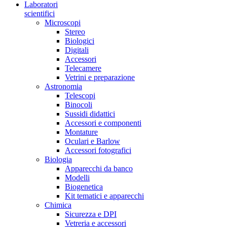
Laboratori
scientifici
Microscopi
Stereo
Biologici
Digitali
Accessori
Telecamere
Vetrini e preparazione
Astronomia
Telescopi
Binocoli
Sussidi didattici
Accessori e componenti
Montature
Oculari e Barlow
Accessori fotografici
Biologia
Apparecchi da banco
Modelli
Biogenetica
Kit tematici e apparecchi
Chimica
Sicurezza e DPI
Vetreria e accessori