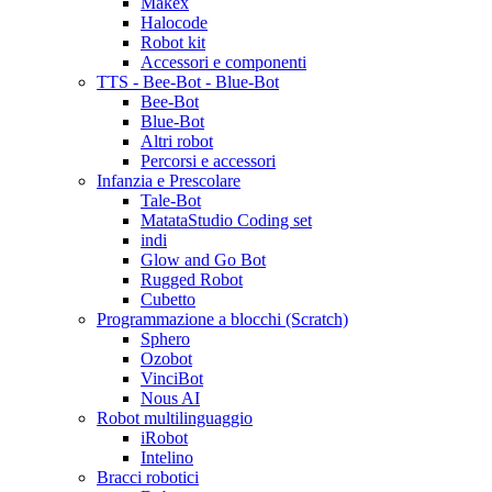
Makex
Halocode
Robot kit
Accessori e componenti
TTS - Bee-Bot - Blue-Bot
Bee-Bot
Blue-Bot
Altri robot
Percorsi e accessori
Infanzia e Prescolare
Tale-Bot
MatataStudio Coding set
indi
Glow and Go Bot
Rugged Robot
Cubetto
Programmazione a blocchi (Scratch)
Sphero
Ozobot
VinciBot
Nous AI
Robot multilinguaggio
iRobot
Intelino
Bracci robotici