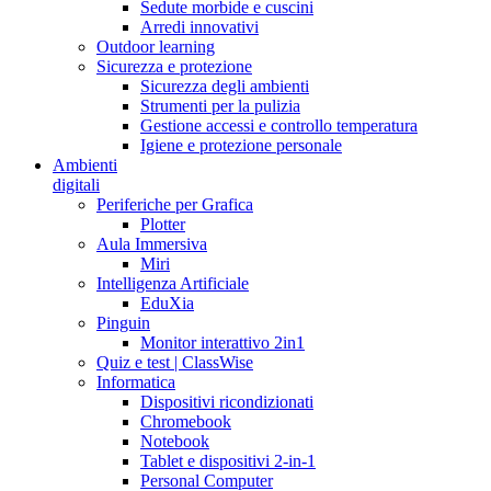
Sedute morbide e cuscini
Arredi innovativi
Outdoor learning
Sicurezza e protezione
Sicurezza degli ambienti
Strumenti per la pulizia
Gestione accessi e controllo temperatura
Igiene e protezione personale
Ambienti
digitali
Periferiche per Grafica
Plotter
Aula Immersiva
Miri
Intelligenza Artificiale
EduXia
Pinguin
Monitor interattivo 2in1
Quiz e test | ClassWise
Informatica
Dispositivi ricondizionati
Chromebook
Notebook
Tablet e dispositivi 2-in-1
Personal Computer