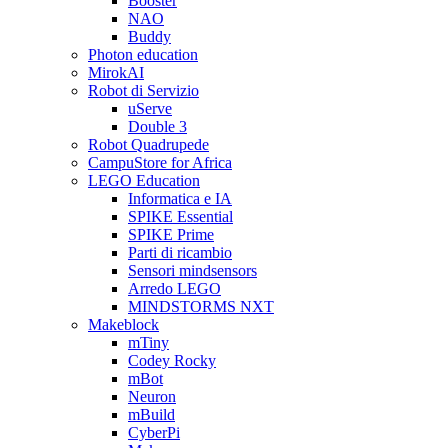
Booster
NAO
Buddy
Photon education
MirokAI
Robot di Servizio
uServe
Double 3
Robot Quadrupede
CampuStore for Africa
LEGO Education
Informatica e IA
SPIKE Essential
SPIKE Prime
Parti di ricambio
Sensori mindsensors
Arredo LEGO
MINDSTORMS NXT
Makeblock
mTiny
Codey Rocky
mBot
Neuron
mBuild
CyberPi