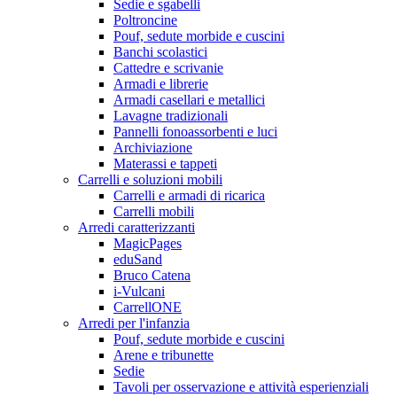
Sedie e sgabelli
Poltroncine
Pouf, sedute morbide e cuscini
Banchi scolastici
Cattedre e scrivanie
Armadi e librerie
Armadi casellari e metallici
Lavagne tradizionali
Pannelli fonoassorbenti e luci
Archiviazione
Materassi e tappeti
Carrelli e soluzioni mobili
Carrelli e armadi di ricarica
Carrelli mobili
Arredi caratterizzanti
MagicPages
eduSand
Bruco Catena
i-Vulcani
CarrellONE
Arredi per l'infanzia
Pouf, sedute morbide e cuscini
Arene e tribunette
Sedie
Tavoli per osservazione e attività esperienziali