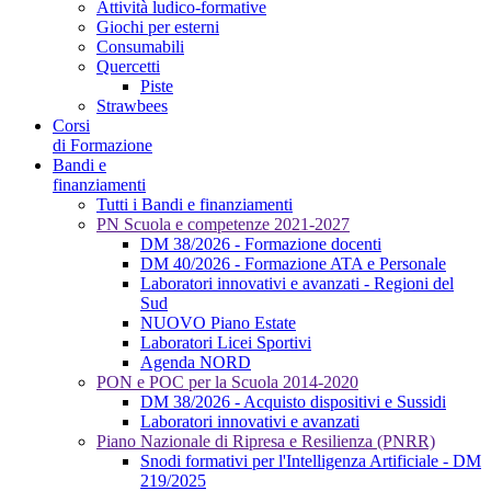
Attività ludico-formative
Giochi per esterni
Consumabili
Quercetti
Piste
Strawbees
Corsi
di Formazione
Bandi e
finanziamenti
Tutti i Bandi e finanziamenti
PN Scuola e competenze 2021-2027
DM 38/2026 - Formazione docenti
DM 40/2026 - Formazione ATA e Personale
Laboratori innovativi e avanzati - Regioni del
Sud
NUOVO Piano Estate
Laboratori Licei Sportivi
Agenda NORD
PON e POC per la Scuola 2014-2020
DM 38/2026 - Acquisto dispositivi e Sussidi
Laboratori innovativi e avanzati
Piano Nazionale di Ripresa e Resilienza (PNRR)
Snodi formativi per l'Intelligenza Artificiale - DM
219/2025