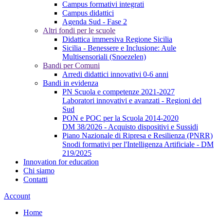
Campus formativi integrati
Campus didattici
Agenda Sud - Fase 2
Altri fondi per le scuole
Didattica immersiva Regione Sicilia
Sicilia - Benessere e Inclusione: Aule
Multisensoriali (Snoezelen)
Bandi per Comuni
Arredi didattici innovativi 0-6 anni
Bandi in evidenza
PN Scuola e competenze 2021-2027
Laboratori innovativi e avanzati - Regioni del
Sud
PON e POC per la Scuola 2014-2020
DM 38/2026 - Acquisto dispositivi e Sussidi
Piano Nazionale di Ripresa e Resilienza (PNRR)
Snodi formativi per l'Intelligenza Artificiale - DM
219/2025
Innovation for education
Chi siamo
Contatti
Account
Home