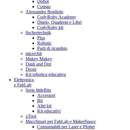
Dobot
Comau
Alessandro Bogliolo
CodyRoby Academy
Diario, Quaderni e Libri
CodyRoby kit
fischertechnik
Plus
Robotic
Parti di ricambio
micro:bit
Makey Makey
Dash and Dot
Droni
Kit robotica educativa
Elettronica
e FabLab
Serie littleBits
Accessori
Bit
Altri kit
Kit educativi
xTool
Macchinari per FabLab e MakerSpace
Consumabili per Laser e Plotter