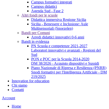
Campus formativi integrati
Campus didattici
Agenda Sud - Fase 2
Altri fondi per le scuole
Didattica immersiva Regione Sicilia
Sicilia - Benessere e Inclusione: Aule
Multisensoriali (Snoezelen)
Bandi per Comuni
Arredi didattici innovativi 0-6 anni
Bandi in evidenza
PN Scuola e competenze 2021-2027
Laboratori innovativi e avanzati - Regioni del
Sud
PON e POC per la Scuola 2014-2020
DM 38/2026 - Acquisto dispositivi e Sussidi
Piano Nazionale di Ripresa e Resilienza (PNRR)
Snodi formativi per l'Intelligenza Artificiale - DM
219/2025
Innovation for education
Chi siamo
Contatti
Account
Home