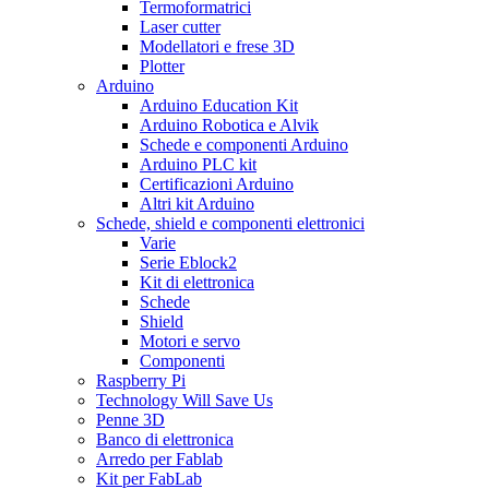
Termoformatrici
Laser cutter
Modellatori e frese 3D
Plotter
Arduino
Arduino Education Kit
Arduino Robotica e Alvik
Schede e componenti Arduino
Arduino PLC kit
Certificazioni Arduino
Altri kit Arduino
Schede, shield e componenti elettronici
Varie
Serie Eblock2
Kit di elettronica
Schede
Shield
Motori e servo
Componenti
Raspberry Pi
Technology Will Save Us
Penne 3D
Banco di elettronica
Arredo per Fablab
Kit per FabLab