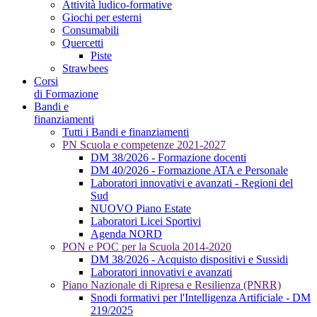
Attività ludico-formative
Giochi per esterni
Consumabili
Quercetti
Piste
Strawbees
Corsi
di Formazione
Bandi e
finanziamenti
Tutti i Bandi e finanziamenti
PN Scuola e competenze 2021-2027
DM 38/2026 - Formazione docenti
DM 40/2026 - Formazione ATA e Personale
Laboratori innovativi e avanzati - Regioni del
Sud
NUOVO Piano Estate
Laboratori Licei Sportivi
Agenda NORD
PON e POC per la Scuola 2014-2020
DM 38/2026 - Acquisto dispositivi e Sussidi
Laboratori innovativi e avanzati
Piano Nazionale di Ripresa e Resilienza (PNRR)
Snodi formativi per l'Intelligenza Artificiale - DM
219/2025