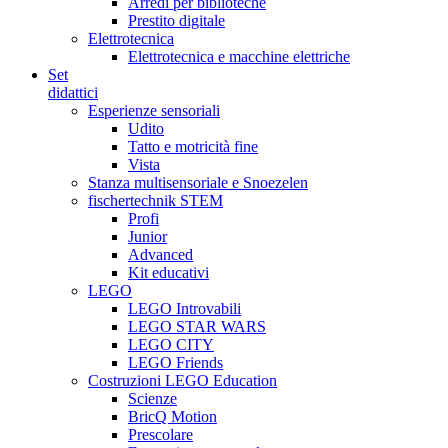
Arredi per biblioteche
Prestito digitale
Elettrotecnica
Elettrotecnica e macchine elettriche
Set
didattici
Esperienze sensoriali
Udito
Tatto e motricità fine
Vista
Stanza multisensoriale e Snoezelen
fischertechnik STEM
Profi
Junior
Advanced
Kit educativi
LEGO
LEGO Introvabili
LEGO STAR WARS
LEGO CITY
LEGO Friends
Costruzioni LEGO Education
Scienze
BricQ Motion
Prescolare