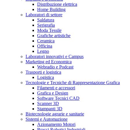
Distribuzione elettrica
Home Building
Laboratori di settore
Saldatura
Serigrafia
Moda Tessile
Grafiche artistiche
Ceramica
Officina
Legno
Laboratori innovativi e Campus
Marketing ed Economica
Webradio e Podcast
Trasporti e logistica
Logistica
Tecnologie e Tecniche di Rappresentazione Grafica
Filamenti e accessori
Grafica e Design
Software Tecnici CAD
Scanner 3D
Stampanti 3D
Biotecnologie agrarie e sanitarie
Sistemi e Automazione
Azionamento Motori
Bracci Robotici Industriali