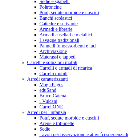
Sedie e sgabelli
Poltroncine
Pouf, sedute morbide e cuscini
Banchi scolastici
Cattedre e scrivanie
Armadi e librerie
Armadi casellari e metallici
Lavagne tradizionali
Pannelli fonoassorbenti e luci
Archiviazione
Materassi e tappeti
Carrelli e soluzioni mobili
Carrelli e armadi di ricarica
Carrelli mobili
Arredi caratterizzanti
MagicPages
eduSand
Bruco Catena
i-Vulcani
CarrellONE
Arredi per l'infanzia
Pouf, sedute morbide e cuscini
Arene e tribunette
Sedie
Tavoli per osservazione e attività esperienziali