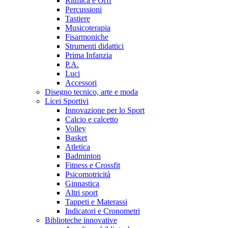
Ritmica e Orff
Percussioni
Tastiere
Musicoterapia
Fisarmoniche
Strumenti didattici
Prima Infanzia
P.A.
Luci
Accessori
Disegno tecnico, arte e moda
Licei Sportivi
Innovazione per lo Sport
Calcio e calcetto
Volley
Basket
Atletica
Badminton
Fitness e Crossfit
Psicomotricità
Ginnastica
Altri sport
Tappeti e Materassi
Indicatori e Cronometri
Biblioteche innovative