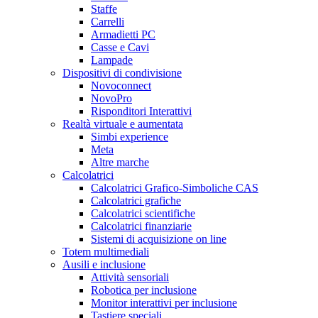
Staffe
Carrelli
Armadietti PC
Casse e Cavi
Lampade
Dispositivi di condivisione
Novoconnect
NovoPro
Risponditori Interattivi
Realtà virtuale e aumentata
Simbi experience
Meta
Altre marche
Calcolatrici
Calcolatrici Grafico-Simboliche CAS
Calcolatrici grafiche
Calcolatrici scientifiche
Calcolatrici finanziarie
Sistemi di acquisizione on line
Totem multimediali
Ausili e inclusione
Attività sensoriali
Robotica per inclusione
Monitor interattivi per inclusione
Tastiere speciali