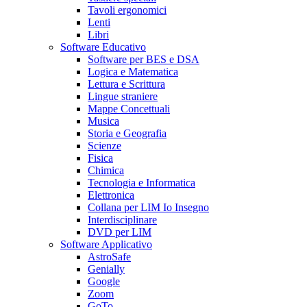
Tavoli ergonomici
Lenti
Libri
Software Educativo
Software per BES e DSA
Logica e Matematica
Lettura e Scrittura
Lingue straniere
Mappe Concettuali
Musica
Storia e Geografia
Scienze
Fisica
Chimica
Tecnologia e Informatica
Elettronica
Collana per LIM Io Insegno
Interdisciplinare
DVD per LIM
Software Applicativo
AstroSafe
Genially
Google
Zoom
GoTo