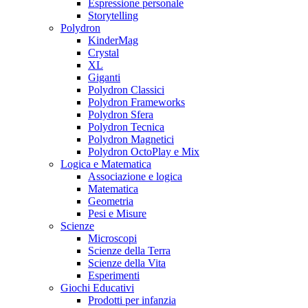
Espressione personale
Storytelling
Polydron
KinderMag
Crystal
XL
Giganti
Polydron Classici
Polydron Frameworks
Polydron Sfera
Polydron Tecnica
Polydron Magnetici
Polydron OctoPlay e Mix
Logica e Matematica
Associazione e logica
Matematica
Geometria
Pesi e Misure
Scienze
Microscopi
Scienze della Terra
Scienze della Vita
Esperimenti
Giochi Educativi
Prodotti per infanzia