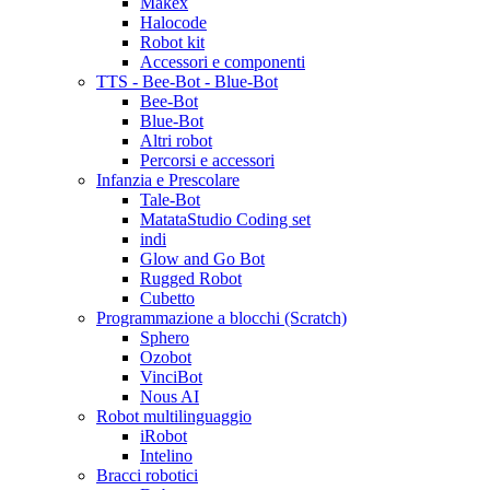
Makex
Halocode
Robot kit
Accessori e componenti
TTS - Bee-Bot - Blue-Bot
Bee-Bot
Blue-Bot
Altri robot
Percorsi e accessori
Infanzia e Prescolare
Tale-Bot
MatataStudio Coding set
indi
Glow and Go Bot
Rugged Robot
Cubetto
Programmazione a blocchi (Scratch)
Sphero
Ozobot
VinciBot
Nous AI
Robot multilinguaggio
iRobot
Intelino
Bracci robotici