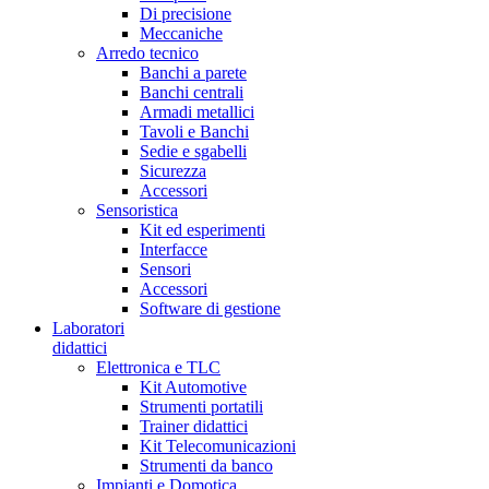
Di precisione
Meccaniche
Arredo tecnico
Banchi a parete
Banchi centrali
Armadi metallici
Tavoli e Banchi
Sedie e sgabelli
Sicurezza
Accessori
Sensoristica
Kit ed esperimenti
Interfacce
Sensori
Accessori
Software di gestione
Laboratori
didattici
Elettronica e TLC
Kit Automotive
Strumenti portatili
Trainer didattici
Kit Telecomunicazioni
Strumenti da banco
Impianti e Domotica