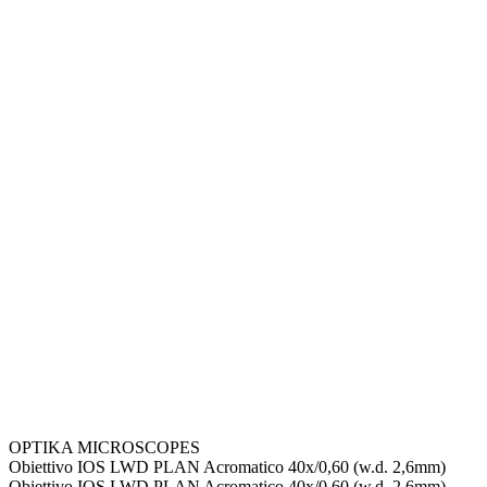
OPTIKA MICROSCOPES
Obiettivo IOS LWD PLAN Acromatico 40x/0,60 (w.d. 2,6mm)
Obiettivo IOS LWD PLAN Acromatico 40x/0,60 (w.d. 2,6mm)