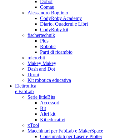
Dobot
Comau
Alessandro Bogliolo
CodyRoby Academy
Diario, Quaderni e Libri
CodyRoby kit
fischertechnik
Plus
Robotic
Parti di ricambio
micro:bit
Makey Makey
Dash and Dot
Droni
Kit robotica educativa
Elettronica
e FabLab
Serie littleBits
Accessori
Bit
Altri kit
Kit educativi
xTool
Macchinari per FabLab e MakerSpace
Consumabili per Laser e Plotter