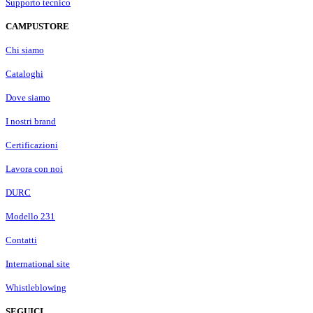
Supporto tecnico
CAMPUSTORE
Chi siamo
Cataloghi
Dove siamo
I nostri brand
Certificazioni
Lavora con noi
DURC
Modello 231
Contatti
International site
Whistleblowing
SEGUICI