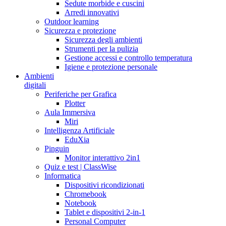
Sedute morbide e cuscini
Arredi innovativi
Outdoor learning
Sicurezza e protezione
Sicurezza degli ambienti
Strumenti per la pulizia
Gestione accessi e controllo temperatura
Igiene e protezione personale
Ambienti
digitali
Periferiche per Grafica
Plotter
Aula Immersiva
Miri
Intelligenza Artificiale
EduXia
Pinguin
Monitor interattivo 2in1
Quiz e test | ClassWise
Informatica
Dispositivi ricondizionati
Chromebook
Notebook
Tablet e dispositivi 2-in-1
Personal Computer