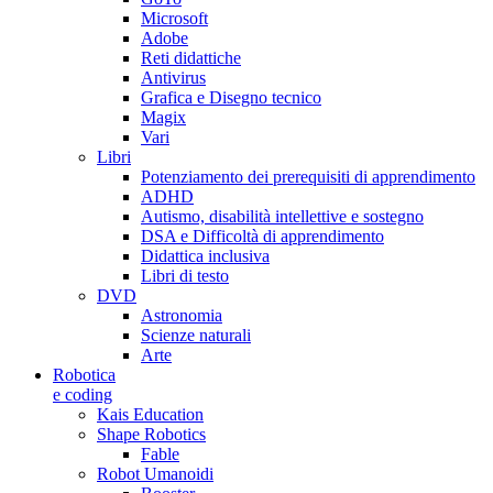
Microsoft
Adobe
Reti didattiche
Antivirus
Grafica e Disegno tecnico
Magix
Vari
Libri
Potenziamento dei prerequisiti di apprendimento
ADHD
Autismo, disabilità intellettive e sostegno
DSA e Difficoltà di apprendimento
Didattica inclusiva
Libri di testo
DVD
Astronomia
Scienze naturali
Arte
Robotica
e coding
Kais Education
Shape Robotics
Fable
Robot Umanoidi