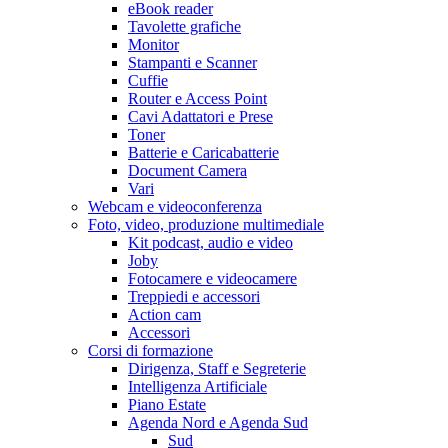
eBook reader
Tavolette grafiche
Monitor
Stampanti e Scanner
Cuffie
Router e Access Point
Cavi Adattatori e Prese
Toner
Batterie e Caricabatterie
Document Camera
Vari
Webcam e videoconferenza
Foto, video, produzione multimediale
Kit podcast, audio e video
Joby
Fotocamere e videocamere
Treppiedi e accessori
Action cam
Accessori
Corsi di formazione
Dirigenza, Staff e Segreterie
Intelligenza Artificiale
Piano Estate
Agenda Nord e Agenda Sud
Sud