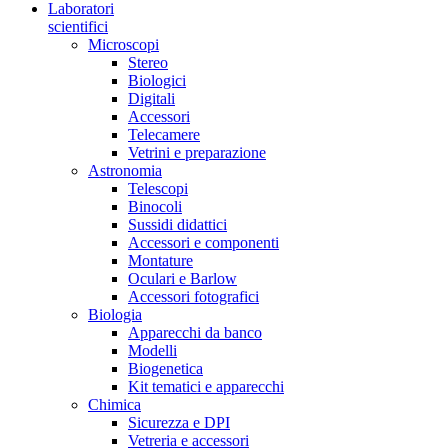
Laboratori
scientifici
Microscopi
Stereo
Biologici
Digitali
Accessori
Telecamere
Vetrini e preparazione
Astronomia
Telescopi
Binocoli
Sussidi didattici
Accessori e componenti
Montature
Oculari e Barlow
Accessori fotografici
Biologia
Apparecchi da banco
Modelli
Biogenetica
Kit tematici e apparecchi
Chimica
Sicurezza e DPI
Vetreria e accessori