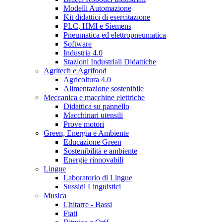
Modelli Automazione
Kit didattici di esercitazione
PLC, HMI e Siemens
Pneumatica ed elettropneumatica
Software
Industria 4.0
Stazioni Industriali Didattiche
Agritech e Agrifood
Agricoltura 4.0
Alimentazione sostenibile
Meccanica e macchine elettriche
Didattica su pannello
Macchinari utensili
Prove motori
Green, Energia e Ambiente
Educazione Green
Sostenibilità e ambiente
Energie rinnovabili
Lingue
Laboratorio di Lingue
Sussidi Linguistici
Musica
Chitarre - Bassi
Fiati