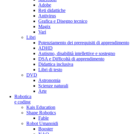
Adobe
Reti didattiche
Antivirus
Grafica e Disegno tecnico
Magix
Vari
Libri
Potenziamento dei prerequisiti di apprendimento
ADHD
Autismo, disabilità intellettive e sostegno
DSA e Difficoltà di apprendimento
Didattica inclusiva
Libri di testo
DVD
Astronomia
Scienze naturali
Arte
Robotica
e coding
Kais Education
Shape Robotics
Fable
Robot Umanoidi
Booster