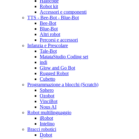
Halocode
Robot kit
Accessori e componenti
TTS - Bee-Bot - Blue-Bot
Bee-Bot
Blue-Bot
Altri robot
Percorsi e accessori
Infanzia e Prescolare
Tale-Bot
MatataStudio Coding set
indi
Glow and Go Bot
Rugged Robot
Cubetto
Programmazione a blocchi (Scratch)
Sphero
Ozobot
VinciBot
Nous AI
Robot multilinguaggio
iRobot
Intelino
Bracci robotici
Dobot