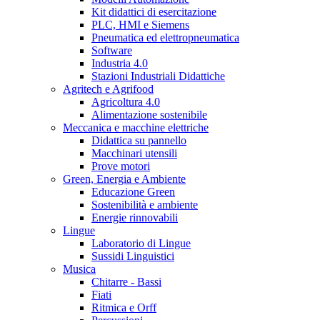
Kit didattici di esercitazione
PLC, HMI e Siemens
Pneumatica ed elettropneumatica
Software
Industria 4.0
Stazioni Industriali Didattiche
Agritech e Agrifood
Agricoltura 4.0
Alimentazione sostenibile
Meccanica e macchine elettriche
Didattica su pannello
Macchinari utensili
Prove motori
Green, Energia e Ambiente
Educazione Green
Sostenibilità e ambiente
Energie rinnovabili
Lingue
Laboratorio di Lingue
Sussidi Linguistici
Musica
Chitarre - Bassi
Fiati
Ritmica e Orff