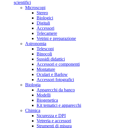
scientifici
Microscopi
Stereo
Biologici
Digitali
Accessori
Telecamere
Vetrini e preparazione
Astronomia
Telescopi
Binocoli
Sussidi didattici
Accessori e componenti
Montature
Oculari e Barlow
Accessori fotografici
Biologia
Apparecchi da banco
Modelli
Biogenetica
Kit tematici e apparecchi
Chimica
Sicurezza e DPI
Vetreria e accessori
Strumenti di misura