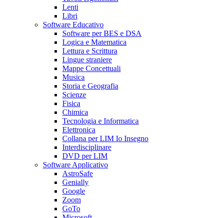
Lenti
Libri
Software Educativo
Software per BES e DSA
Logica e Matematica
Lettura e Scrittura
Lingue straniere
Mappe Concettuali
Musica
Storia e Geografia
Scienze
Fisica
Chimica
Tecnologia e Informatica
Elettronica
Collana per LIM Io Insegno
Interdisciplinare
DVD per LIM
Software Applicativo
AstroSafe
Genially
Google
Zoom
GoTo
Microsoft