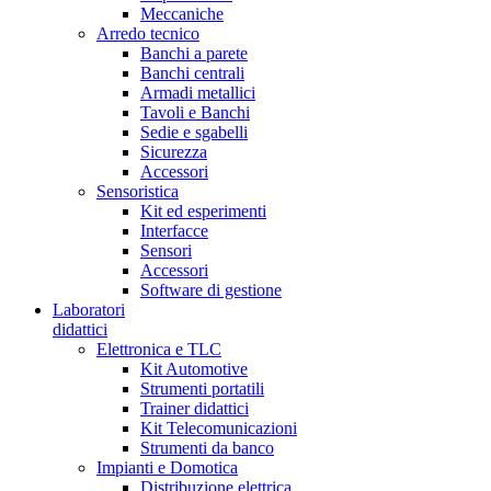
Meccaniche
Arredo tecnico
Banchi a parete
Banchi centrali
Armadi metallici
Tavoli e Banchi
Sedie e sgabelli
Sicurezza
Accessori
Sensoristica
Kit ed esperimenti
Interfacce
Sensori
Accessori
Software di gestione
Laboratori
didattici
Elettronica e TLC
Kit Automotive
Strumenti portatili
Trainer didattici
Kit Telecomunicazioni
Strumenti da banco
Impianti e Domotica
Distribuzione elettrica