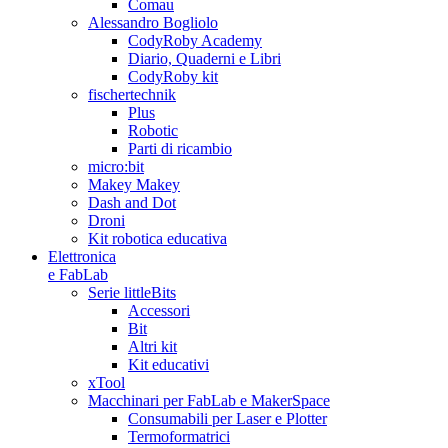
Comau
Alessandro Bogliolo
CodyRoby Academy
Diario, Quaderni e Libri
CodyRoby kit
fischertechnik
Plus
Robotic
Parti di ricambio
micro:bit
Makey Makey
Dash and Dot
Droni
Kit robotica educativa
Elettronica
e FabLab
Serie littleBits
Accessori
Bit
Altri kit
Kit educativi
xTool
Macchinari per FabLab e MakerSpace
Consumabili per Laser e Plotter
Termoformatrici