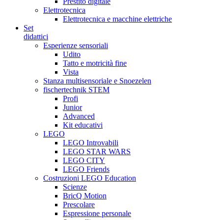
Prestito digitale
Elettrotecnica
Elettrotecnica e macchine elettriche
Set
didattici
Esperienze sensoriali
Udito
Tatto e motricità fine
Vista
Stanza multisensoriale e Snoezelen
fischertechnik STEM
Profi
Junior
Advanced
Kit educativi
LEGO
LEGO Introvabili
LEGO STAR WARS
LEGO CITY
LEGO Friends
Costruzioni LEGO Education
Scienze
BricQ Motion
Prescolare
Espressione personale