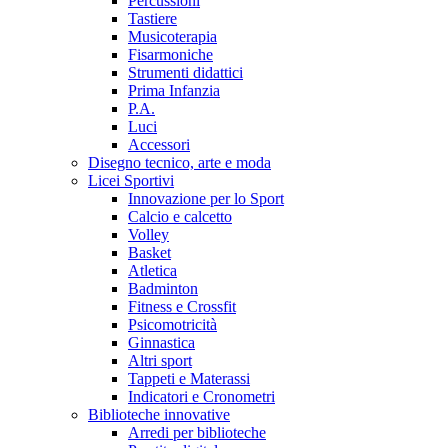
Percussioni
Tastiere
Musicoterapia
Fisarmoniche
Strumenti didattici
Prima Infanzia
P.A.
Luci
Accessori
Disegno tecnico, arte e moda
Licei Sportivi
Innovazione per lo Sport
Calcio e calcetto
Volley
Basket
Atletica
Badminton
Fitness e Crossfit
Psicomotricità
Ginnastica
Altri sport
Tappeti e Materassi
Indicatori e Cronometri
Biblioteche innovative
Arredi per biblioteche