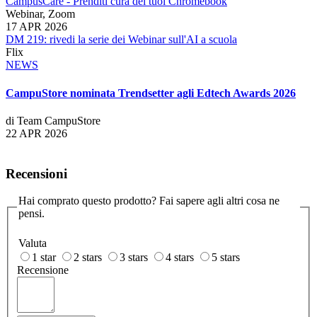
CampusCare - Prenditi cura dei tuoi Chromebook
Webinar, Zoom
17 APR 2026
DM 219: rivedi la serie dei Webinar sull'AI a scuola
Flix
NEWS
CampuStore nominata Trendsetter agli Edtech Awards 2026
di Team CampuStore
22 APR 2026
Recensioni
Hai comprato questo prodotto? Fai sapere agli altri cosa ne
pensi.
Valuta
1 star
2 stars
3 stars
4 stars
5 stars
Recensione