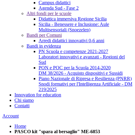
Campus didattici
Agenda Sud - Fase 2
Altri fondi per le scuole
Didattica immersiva Regione Sicilia
Sicilia - Benessere e Inclusione: Aule
Multisensoriali (Snoezelen)
Bandi per Comuni
Arredi didattici innovativi 0-6 anni
Bandi in evidenza
PN Scuola e competenze 2021-2027
Laboratori innovativi e avanzati - Regioni del
Sud
PON e POC per la Scuola 2014-2020
DM 38/2026 - Acquisto dispositivi e Sussidi
Piano Nazionale di Ripresa e Resilienza (PNRR)
Snodi formativi per l'Intelligenza Artificiale - DM
219/2025
Innovation for education
Chi siamo
Contatti
Account
Home
PASCO kit "spara al bersaglio" ME-6853