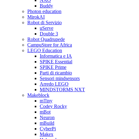
NAO
Buddy
Photon education
MirokAI
Robot di Servizio
uServe
Double 3
Robot Quadrupede
CampuStore for Africa
LEGO Education
Informatica e IA
SPIKE Essential
SPIKE Prime
Parti di ricambio
Sensori mindsensors
Arredo LEGO
MINDSTORMS NXT
Makeblock
mTiny
Codey Rocky
mBot
Neuron
mBuild
CyberPi
Makex