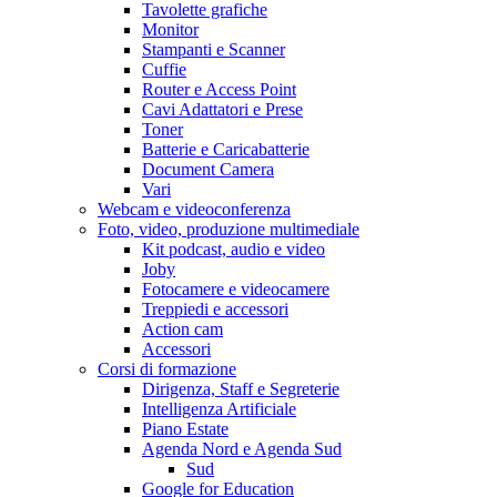
Tavolette grafiche
Monitor
Stampanti e Scanner
Cuffie
Router e Access Point
Cavi Adattatori e Prese
Toner
Batterie e Caricabatterie
Document Camera
Vari
Webcam e videoconferenza
Foto, video, produzione multimediale
Kit podcast, audio e video
Joby
Fotocamere e videocamere
Treppiedi e accessori
Action cam
Accessori
Corsi di formazione
Dirigenza, Staff e Segreterie
Intelligenza Artificiale
Piano Estate
Agenda Nord e Agenda Sud
Sud
Google for Education