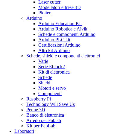
Laser cutter
Modellatori e frese 3D
Plotter
Arduino
Arduino Education Kit
Arduino Robotica e Alvik
Schede e componenti Arduino
Arduino PLC kit
Certificazioni Arduino
Altri kit Arduino
Schede, shield e componenti elettronici
Varie
Serie Eblock2
Kit di elettronica
Schede
Shield
Motori e servo
Componenti
Raspberry Pi
Technology Will Save Us
Penne 3D
Banco di elettronica
Arredo per Fablab
Kit per FabLab
Laboratori