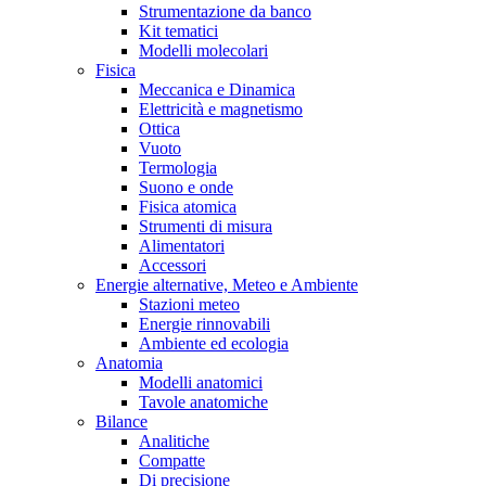
Strumentazione da banco
Kit tematici
Modelli molecolari
Fisica
Meccanica e Dinamica
Elettricità e magnetismo
Ottica
Vuoto
Termologia
Suono e onde
Fisica atomica
Strumenti di misura
Alimentatori
Accessori
Energie alternative, Meteo e Ambiente
Stazioni meteo
Energie rinnovabili
Ambiente ed ecologia
Anatomia
Modelli anatomici
Tavole anatomiche
Bilance
Analitiche
Compatte
Di precisione