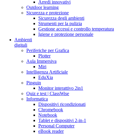
Arredi innovativi
Outdoor learning
Sicurezza e protezione
Sicurezza degli ambienti
Strumenti per la pulizia
Gestione accessi e controllo temperatura
Igiene e protezione personale
Ambienti
digitali
Periferiche per Grafica
Plotter
Aula Immersiva
Miri
Intelligenza Artificiale
EduXia
Pinguin
Monitor interattivo 2in1
Quiz e test | ClassWise
Informatica
Dispositivi ricondizionati
Chromebook
Notebook
Tablet e dispositivi 2-in-1
Personal Computer
eBook reader