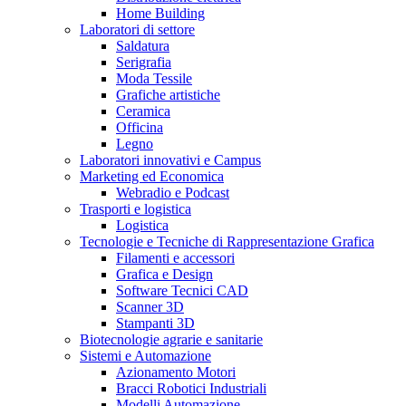
Home Building
Laboratori di settore
Saldatura
Serigrafia
Moda Tessile
Grafiche artistiche
Ceramica
Officina
Legno
Laboratori innovativi e Campus
Marketing ed Economica
Webradio e Podcast
Trasporti e logistica
Logistica
Tecnologie e Tecniche di Rappresentazione Grafica
Filamenti e accessori
Grafica e Design
Software Tecnici CAD
Scanner 3D
Stampanti 3D
Biotecnologie agrarie e sanitarie
Sistemi e Automazione
Azionamento Motori
Bracci Robotici Industriali
Modelli Automazione