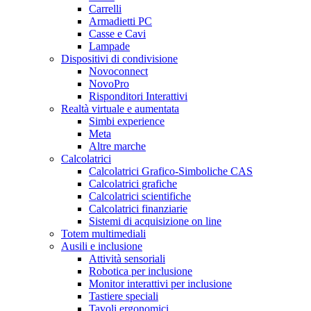
Carrelli
Armadietti PC
Casse e Cavi
Lampade
Dispositivi di condivisione
Novoconnect
NovoPro
Risponditori Interattivi
Realtà virtuale e aumentata
Simbi experience
Meta
Altre marche
Calcolatrici
Calcolatrici Grafico-Simboliche CAS
Calcolatrici grafiche
Calcolatrici scientifiche
Calcolatrici finanziarie
Sistemi di acquisizione on line
Totem multimediali
Ausili e inclusione
Attività sensoriali
Robotica per inclusione
Monitor interattivi per inclusione
Tastiere speciali
Tavoli ergonomici