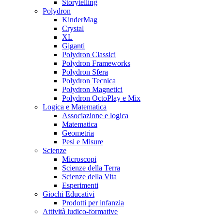
Storytelling
Polydron
KinderMag
Crystal
XL
Giganti
Polydron Classici
Polydron Frameworks
Polydron Sfera
Polydron Tecnica
Polydron Magnetici
Polydron OctoPlay e Mix
Logica e Matematica
Associazione e logica
Matematica
Geometria
Pesi e Misure
Scienze
Microscopi
Scienze della Terra
Scienze della Vita
Esperimenti
Giochi Educativi
Prodotti per infanzia
Attività ludico-formative