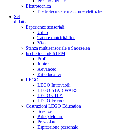
Prestito digitale
Elettrotecnica
Elettrotecnica e macchine elettriche
Set
didattici
Esperienze sensoriali
Udito
Tatto e motricità fine
Vista
Stanza multisensoriale e Snoezelen
fischertechnik STEM
Profi
Junior
Advanced
Kit educativi
LEGO
LEGO Introvabili
LEGO STAR WARS
LEGO CITY
LEGO Friends
Costruzioni LEGO Education
Scienze
BricQ Motion
Prescolare
Espressione personale