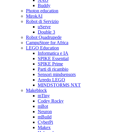
NAO
Buddy
Photon education
MirokAI
Robot di Servizio
uServe
Double 3
Robot Quadrupede
CampuStore for Africa
LEGO Education
Informatica e IA
SPIKE Essential
SPIKE Prime
Parti di ricambio
Sensori mindsensors
Arredo LEGO
MINDSTORMS NXT
Makeblock
mTiny
Codey Rocky
mBot
Neuron
mBuild
CyberPi
Makex