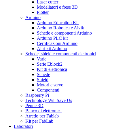
Laser cutter
Modellatori e frese 3D
Plotter
Arduino
Arduino Education Kit
Arduino Robotica e Alvik
Schede e componenti Arduino
Arduino PLC kit
Certificazioni Arduino
Altri kit Arduino
Schede, shield e componenti elettronici
Varie
Serie Eblock2
Kit di elettronica
Schede
Shield
Motori e servo
Componenti
Raspberry Pi
Technology Will Save Us
Penne 3D
Banco di elettronica
Arredo per Fablab
Kit per FabLab
Laboratori