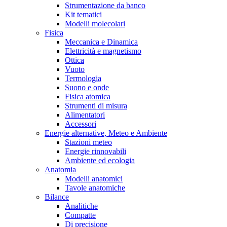
Strumentazione da banco
Kit tematici
Modelli molecolari
Fisica
Meccanica e Dinamica
Elettricità e magnetismo
Ottica
Vuoto
Termologia
Suono e onde
Fisica atomica
Strumenti di misura
Alimentatori
Accessori
Energie alternative, Meteo e Ambiente
Stazioni meteo
Energie rinnovabili
Ambiente ed ecologia
Anatomia
Modelli anatomici
Tavole anatomiche
Bilance
Analitiche
Compatte
Di precisione