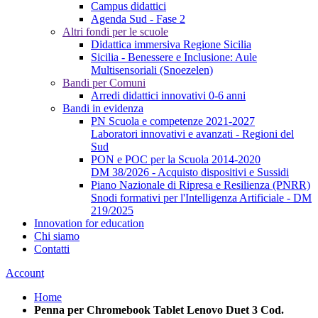
Campus didattici
Agenda Sud - Fase 2
Altri fondi per le scuole
Didattica immersiva Regione Sicilia
Sicilia - Benessere e Inclusione: Aule
Multisensoriali (Snoezelen)
Bandi per Comuni
Arredi didattici innovativi 0-6 anni
Bandi in evidenza
PN Scuola e competenze 2021-2027
Laboratori innovativi e avanzati - Regioni del
Sud
PON e POC per la Scuola 2014-2020
DM 38/2026 - Acquisto dispositivi e Sussidi
Piano Nazionale di Ripresa e Resilienza (PNRR)
Snodi formativi per l'Intelligenza Artificiale - DM
219/2025
Innovation for education
Chi siamo
Contatti
Account
Home
Penna per Chromebook Tablet Lenovo Duet 3 Cod.