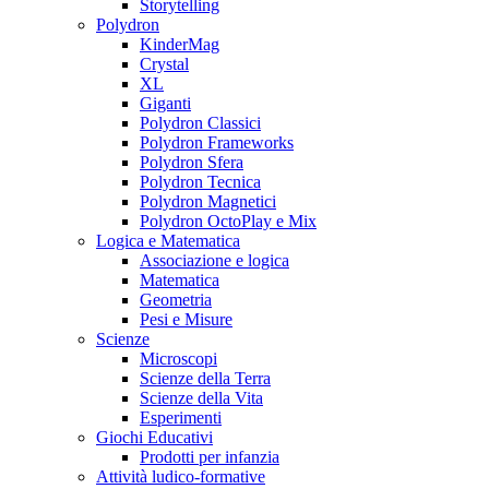
Storytelling
Polydron
KinderMag
Crystal
XL
Giganti
Polydron Classici
Polydron Frameworks
Polydron Sfera
Polydron Tecnica
Polydron Magnetici
Polydron OctoPlay e Mix
Logica e Matematica
Associazione e logica
Matematica
Geometria
Pesi e Misure
Scienze
Microscopi
Scienze della Terra
Scienze della Vita
Esperimenti
Giochi Educativi
Prodotti per infanzia
Attività ludico-formative