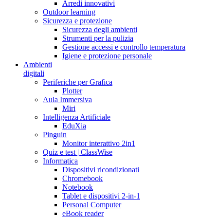
Arredi innovativi
Outdoor learning
Sicurezza e protezione
Sicurezza degli ambienti
Strumenti per la pulizia
Gestione accessi e controllo temperatura
Igiene e protezione personale
Ambienti
digitali
Periferiche per Grafica
Plotter
Aula Immersiva
Miri
Intelligenza Artificiale
EduXia
Pinguin
Monitor interattivo 2in1
Quiz e test | ClassWise
Informatica
Dispositivi ricondizionati
Chromebook
Notebook
Tablet e dispositivi 2-in-1
Personal Computer
eBook reader