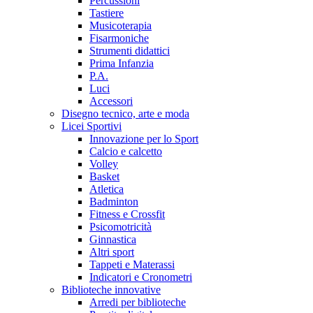
Percussioni
Tastiere
Musicoterapia
Fisarmoniche
Strumenti didattici
Prima Infanzia
P.A.
Luci
Accessori
Disegno tecnico, arte e moda
Licei Sportivi
Innovazione per lo Sport
Calcio e calcetto
Volley
Basket
Atletica
Badminton
Fitness e Crossfit
Psicomotricità
Ginnastica
Altri sport
Tappeti e Materassi
Indicatori e Cronometri
Biblioteche innovative
Arredi per biblioteche