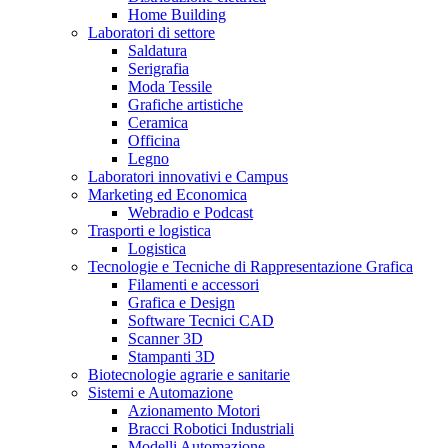
Home Building
Laboratori di settore
Saldatura
Serigrafia
Moda Tessile
Grafiche artistiche
Ceramica
Officina
Legno
Laboratori innovativi e Campus
Marketing ed Economica
Webradio e Podcast
Trasporti e logistica
Logistica
Tecnologie e Tecniche di Rappresentazione Grafica
Filamenti e accessori
Grafica e Design
Software Tecnici CAD
Scanner 3D
Stampanti 3D
Biotecnologie agrarie e sanitarie
Sistemi e Automazione
Azionamento Motori
Bracci Robotici Industriali
Modelli Automazione