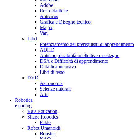
Adobe
Reti didattiche
Antivirus
Grafica e Disegno tecnico
Magix
Vari
Libri
Potenziamento dei prerequisiti di apprendimento
ADHD
Autismo, disabilità intellettive e sostegno
DSA e Difficoltà di apprendimento
Didattica inclusiva
Libri di testo
DVD
Astronomia
Scienze naturali
Arte
Robotica
e coding
Kais Education
Shape Robotics
Fable
Robot Umanoidi
Booster