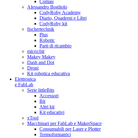
Comau
Alessandro Bogliolo
CodyRoby Academy
Diario, Quaderni e Libri
CodyRoby kit
fischertechnik
Plus
Robotic
Parti di ricambio
micro:bit
Makey Makey
Dash and Dot
Droni
Kit robotica educativa
Elettronica
e FabLab
Serie littleBits
Accessori
Bit
Altri kit
Kit educativi
xTool
Macchinari per FabLab e MakerSpace
Consumabili per Laser e Plotter
Termoformatrici