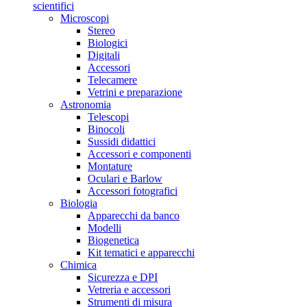
scientifici
Microscopi
Stereo
Biologici
Digitali
Accessori
Telecamere
Vetrini e preparazione
Astronomia
Telescopi
Binocoli
Sussidi didattici
Accessori e componenti
Montature
Oculari e Barlow
Accessori fotografici
Biologia
Apparecchi da banco
Modelli
Biogenetica
Kit tematici e apparecchi
Chimica
Sicurezza e DPI
Vetreria e accessori
Strumenti di misura