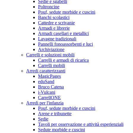
Sedie e sgabelli
Poltroncine
Pouf, sedute morbide e cuscini
Banchi scolastici
Cattedre e scrivanie
Armadi e librerie
Armadi casellari e metallici
Lavagne tradizionali
Pannelli fonoassorbenti e luci
Archiviazione
Carrelli e soluzioni mobili
Carrelli e armadi di ricarica
Carrelli mobili
Arredi caratterizzanti
MagicPages
eduSand
Bruco Catena
i-Vulcani
CarrellONE
Arredi per l'infanzia
Pouf, sedute morbide e cuscini
Arene e tribunette
Sedie
Tavoli per osservazione e attività esperienziali
Sedute morbide e cuscini