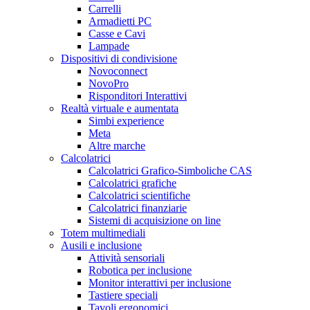
Carrelli
Armadietti PC
Casse e Cavi
Lampade
Dispositivi di condivisione
Novoconnect
NovoPro
Risponditori Interattivi
Realtà virtuale e aumentata
Simbi experience
Meta
Altre marche
Calcolatrici
Calcolatrici Grafico-Simboliche CAS
Calcolatrici grafiche
Calcolatrici scientifiche
Calcolatrici finanziarie
Sistemi di acquisizione on line
Totem multimediali
Ausili e inclusione
Attività sensoriali
Robotica per inclusione
Monitor interattivi per inclusione
Tastiere speciali
Tavoli ergonomici