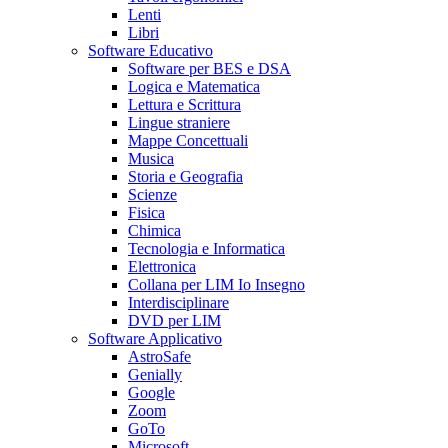
Lenti
Libri
Software Educativo
Software per BES e DSA
Logica e Matematica
Lettura e Scrittura
Lingue straniere
Mappe Concettuali
Musica
Storia e Geografia
Scienze
Fisica
Chimica
Tecnologia e Informatica
Elettronica
Collana per LIM Io Insegno
Interdisciplinare
DVD per LIM
Software Applicativo
AstroSafe
Genially
Google
Zoom
GoTo
Microsoft