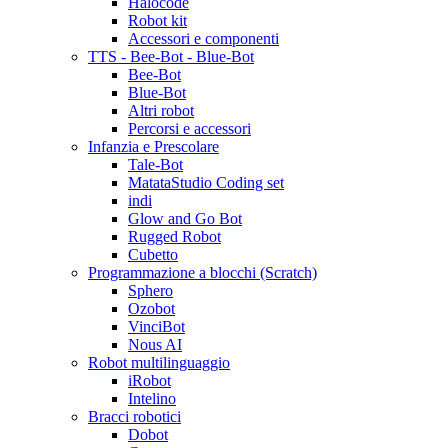
Halocode
Robot kit
Accessori e componenti
TTS - Bee-Bot - Blue-Bot
Bee-Bot
Blue-Bot
Altri robot
Percorsi e accessori
Infanzia e Prescolare
Tale-Bot
MatataStudio Coding set
indi
Glow and Go Bot
Rugged Robot
Cubetto
Programmazione a blocchi (Scratch)
Sphero
Ozobot
VinciBot
Nous AI
Robot multilinguaggio
iRobot
Intelino
Bracci robotici
Dobot