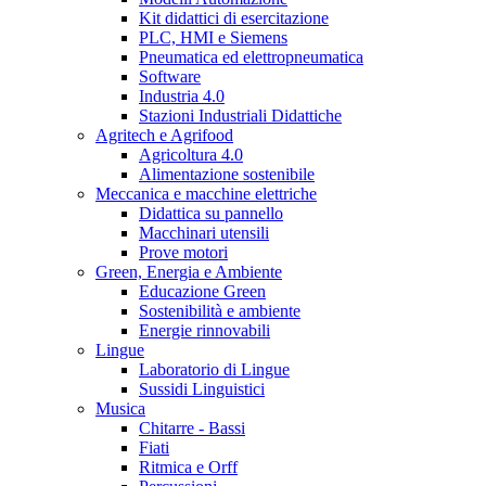
Kit didattici di esercitazione
PLC, HMI e Siemens
Pneumatica ed elettropneumatica
Software
Industria 4.0
Stazioni Industriali Didattiche
Agritech e Agrifood
Agricoltura 4.0
Alimentazione sostenibile
Meccanica e macchine elettriche
Didattica su pannello
Macchinari utensili
Prove motori
Green, Energia e Ambiente
Educazione Green
Sostenibilità e ambiente
Energie rinnovabili
Lingue
Laboratorio di Lingue
Sussidi Linguistici
Musica
Chitarre - Bassi
Fiati
Ritmica e Orff