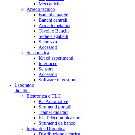
Meccaniche
Arredo tecnico
Banchi a parete
Banchi centrali
Armadi metallici
Tavoli e Banchi
Sedie e sgabelli
Sicurezza
Accessori
Sensoristica
Kit ed esperimenti
Interfacce
Sensori
Accessori
Software di gestione
Laboratori
didattici
Elettronica e TLC
Kit Automotive
Strumenti portatili
Trainer didattici
Kit Telecomunicazioni
Strumenti da banco
Impianti e Domotica
Distribuzione elettrica