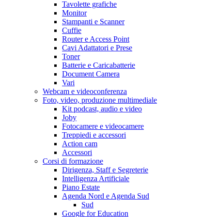
Tavolette grafiche
Monitor
Stampanti e Scanner
Cuffie
Router e Access Point
Cavi Adattatori e Prese
Toner
Batterie e Caricabatterie
Document Camera
Vari
Webcam e videoconferenza
Foto, video, produzione multimediale
Kit podcast, audio e video
Joby
Fotocamere e videocamere
Treppiedi e accessori
Action cam
Accessori
Corsi di formazione
Dirigenza, Staff e Segreterie
Intelligenza Artificiale
Piano Estate
Agenda Nord e Agenda Sud
Sud
Google for Education