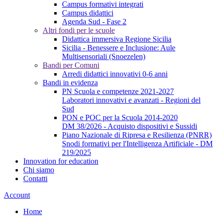
Campus formativi integrati
Campus didattici
Agenda Sud - Fase 2
Altri fondi per le scuole
Didattica immersiva Regione Sicilia
Sicilia - Benessere e Inclusione: Aule
Multisensoriali (Snoezelen)
Bandi per Comuni
Arredi didattici innovativi 0-6 anni
Bandi in evidenza
PN Scuola e competenze 2021-2027
Laboratori innovativi e avanzati - Regioni del
Sud
PON e POC per la Scuola 2014-2020
DM 38/2026 - Acquisto dispositivi e Sussidi
Piano Nazionale di Ripresa e Resilienza (PNRR)
Snodi formativi per l'Intelligenza Artificiale - DM
219/2025
Innovation for education
Chi siamo
Contatti
Account
Home