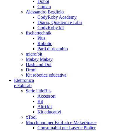
Dobot
Comau
Alessandro Bogliolo
CodyRoby Academy
Diario, Quaderni e Libri
CodyRoby kit
fischertechnik
Plus
Robotic
Parti di ricambio
micro:bit
Makey Makey
Dash and Dot
Droni
Kit robotica educativa
Elettronica
e FabLab
Serie littleBits
Accessori
Bit
Altri kit
Kit educativi
xTool
Macchinari per FabLab e MakerSpace
Consumabili per Laser e Plotter