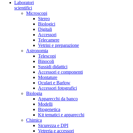
Laboratori
scientifici
Microscopi
Stereo
Biologici
Digitali
Accessori
Telecamere
Vetrini e preparazione
Astronomia
Telescopi
Binocoli
Sussidi didattici
Accessori e componenti
Montature
Oculari e Barlow
Accessori fotografici
Biologia
Apparecchi da banco
Modelli
Biogenetica
Kit tematici e apparecchi
Chimica
Sicurezza e DPI
Vetreria e accessori