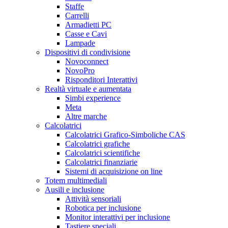
Staffe
Carrelli
Armadietti PC
Casse e Cavi
Lampade
Dispositivi di condivisione
Novoconnect
NovoPro
Risponditori Interattivi
Realtà virtuale e aumentata
Simbi experience
Meta
Altre marche
Calcolatrici
Calcolatrici Grafico-Simboliche CAS
Calcolatrici grafiche
Calcolatrici scientifiche
Calcolatrici finanziarie
Sistemi di acquisizione on line
Totem multimediali
Ausili e inclusione
Attività sensoriali
Robotica per inclusione
Monitor interattivi per inclusione
Tastiere speciali