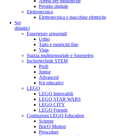
Arredi per biblioteche
Prestito digitale
Elettrotecnica
Elettrotecnica e macchine elettriche
Set
didattici
Esperienze sensoriali
Udito
Tatto e motricità fine
Vista
Stanza multisensoriale e Snoezelen
fischertechnik STEM
Profi
Junior
Advanced
Kit educativi
LEGO
LEGO Introvabili
LEGO STAR WARS
LEGO CITY
LEGO Friends
Costruzioni LEGO Education
Scienze
BricQ Motion
Prescolare