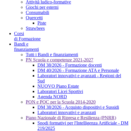
Attività ludico-formative
Giochi per esterni
Consumabili
Quercetti
Piste
Strawbees
Corsi
di Formazione
Bandi e
finanziamenti
Tutti i Bandi e finanziamenti
PN Scuola e competenze 2021-2027
DM 38/2026 - Formazione docenti
DM 40/2026 - Formazione ATA e Personale
Laboratori innovativi e avanzati - Regioni del
Sud
NUOVO Piano Estate
Laboratori Licei Sportivi
Agenda NORD
PON e POC per la Scuola 2014-2020
DM 38/2026 - Acquisto dispositivi e Sussidi
Laboratori innovativi e avanzati
Piano Nazionale di Ripresa e Resilienza (PNRR)
Snodi formativi per l'Intelligenza Artificiale - DM
219/2025