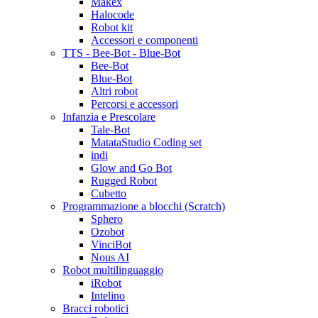
Makex
Halocode
Robot kit
Accessori e componenti
TTS - Bee-Bot - Blue-Bot
Bee-Bot
Blue-Bot
Altri robot
Percorsi e accessori
Infanzia e Prescolare
Tale-Bot
MatataStudio Coding set
indi
Glow and Go Bot
Rugged Robot
Cubetto
Programmazione a blocchi (Scratch)
Sphero
Ozobot
VinciBot
Nous AI
Robot multilinguaggio
iRobot
Intelino
Bracci robotici