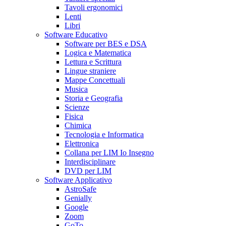
Tavoli ergonomici
Lenti
Libri
Software Educativo
Software per BES e DSA
Logica e Matematica
Lettura e Scrittura
Lingue straniere
Mappe Concettuali
Musica
Storia e Geografia
Scienze
Fisica
Chimica
Tecnologia e Informatica
Elettronica
Collana per LIM Io Insegno
Interdisciplinare
DVD per LIM
Software Applicativo
AstroSafe
Genially
Google
Zoom
GoTo