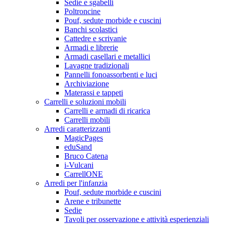
Sedie e sgabelli
Poltroncine
Pouf, sedute morbide e cuscini
Banchi scolastici
Cattedre e scrivanie
Armadi e librerie
Armadi casellari e metallici
Lavagne tradizionali
Pannelli fonoassorbenti e luci
Archiviazione
Materassi e tappeti
Carrelli e soluzioni mobili
Carrelli e armadi di ricarica
Carrelli mobili
Arredi caratterizzanti
MagicPages
eduSand
Bruco Catena
i-Vulcani
CarrellONE
Arredi per l'infanzia
Pouf, sedute morbide e cuscini
Arene e tribunette
Sedie
Tavoli per osservazione e attività esperienziali