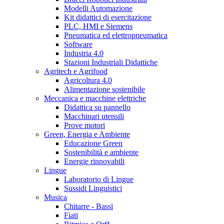
Modelli Automazione
Kit didattici di esercitazione
PLC, HMI e Siemens
Pneumatica ed elettropneumatica
Software
Industria 4.0
Stazioni Industriali Didattiche
Agritech e Agrifood
Agricoltura 4.0
Alimentazione sostenibile
Meccanica e macchine elettriche
Didattica su pannello
Macchinari utensili
Prove motori
Green, Energia e Ambiente
Educazione Green
Sostenibilità e ambiente
Energie rinnovabili
Lingue
Laboratorio di Lingue
Sussidi Linguistici
Musica
Chitarre - Bassi
Fiati