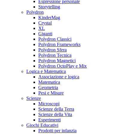
Espressione personale
Storytelling
Polydron
KinderMag
Crystal
XL
Giganti
Polydron Classici
Polydron Frameworks
Polydron Sfera
Polydron Tecnica
Polydron Magnetici
Polydron OctoPlay e Mix
Logica e Matematica
Associazione e logica
Matematica
Geometria
Pesi e Misure
Scienze
Microscopi
Scienze della Terra
Scienze della Vita
Esperimenti
Giochi Educativi
Prodotti per infanzia