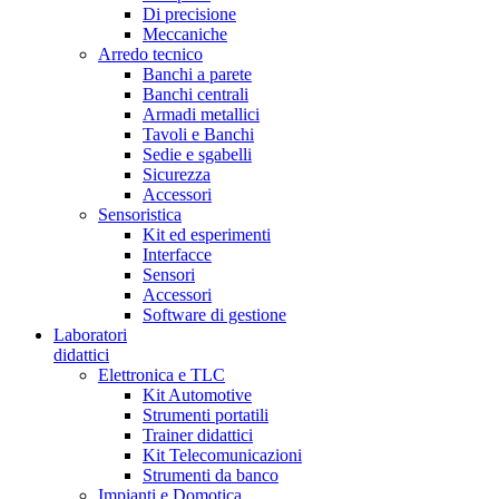
Di precisione
Meccaniche
Arredo tecnico
Banchi a parete
Banchi centrali
Armadi metallici
Tavoli e Banchi
Sedie e sgabelli
Sicurezza
Accessori
Sensoristica
Kit ed esperimenti
Interfacce
Sensori
Accessori
Software di gestione
Laboratori
didattici
Elettronica e TLC
Kit Automotive
Strumenti portatili
Trainer didattici
Kit Telecomunicazioni
Strumenti da banco
Impianti e Domotica