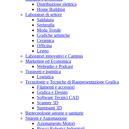
Distribuzione elettrica
Home Building
Laboratori di settore
Saldatura
Serigrafia
Moda Tessile
Grafiche artistiche
Ceramica
Officina
Legno
Laboratori innovativi e Campus
Marketing ed Economica
Webradio e Podcast
Trasporti e logistica
Logistica
Tecnologie e Tecniche di Rappresentazione Grafica
Filamenti e accessori
Grafica e Design
Software Tecnici CAD
Scanner 3D
Stampanti 3D
Biotecnologie agrarie e sanitarie
Sistemi e Automazione
Azionamento Motori
Bracci Robotici Industriali