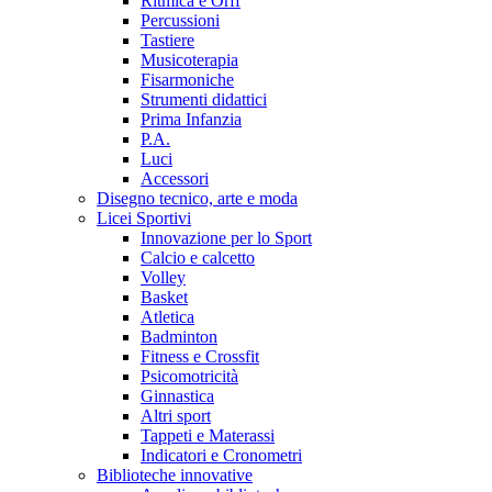
Ritmica e Orff
Percussioni
Tastiere
Musicoterapia
Fisarmoniche
Strumenti didattici
Prima Infanzia
P.A.
Luci
Accessori
Disegno tecnico, arte e moda
Licei Sportivi
Innovazione per lo Sport
Calcio e calcetto
Volley
Basket
Atletica
Badminton
Fitness e Crossfit
Psicomotricità
Ginnastica
Altri sport
Tappeti e Materassi
Indicatori e Cronometri
Biblioteche innovative