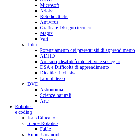
Microsoft
Adobe
Reti didattiche
Antivirus
Grafica e Disegno tecnico
Magix
Vari
Libri
Potenziamento dei prerequisiti di apprendimento
ADHD
Autismo, disabilità intellettive e sostegno
DSA e Difficoltà di apprendimento
Didattica inclusiva
Libri di testo
DVD
Astronomia
Scienze naturali
Arte
Robotica
e coding
Kais Education
Shape Robotics
Fable
Robot Umanoidi