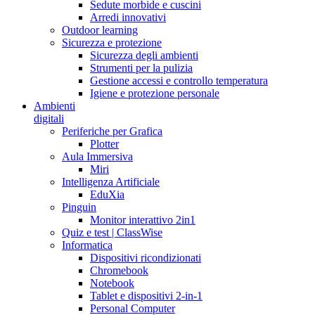
Sedute morbide e cuscini
Arredi innovativi
Outdoor learning
Sicurezza e protezione
Sicurezza degli ambienti
Strumenti per la pulizia
Gestione accessi e controllo temperatura
Igiene e protezione personale
Ambienti
digitali
Periferiche per Grafica
Plotter
Aula Immersiva
Miri
Intelligenza Artificiale
EduXia
Pinguin
Monitor interattivo 2in1
Quiz e test | ClassWise
Informatica
Dispositivi ricondizionati
Chromebook
Notebook
Tablet e dispositivi 2-in-1
Personal Computer