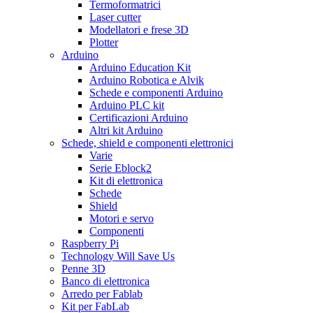
Termoformatrici
Laser cutter
Modellatori e frese 3D
Plotter
Arduino
Arduino Education Kit
Arduino Robotica e Alvik
Schede e componenti Arduino
Arduino PLC kit
Certificazioni Arduino
Altri kit Arduino
Schede, shield e componenti elettronici
Varie
Serie Eblock2
Kit di elettronica
Schede
Shield
Motori e servo
Componenti
Raspberry Pi
Technology Will Save Us
Penne 3D
Banco di elettronica
Arredo per Fablab
Kit per FabLab