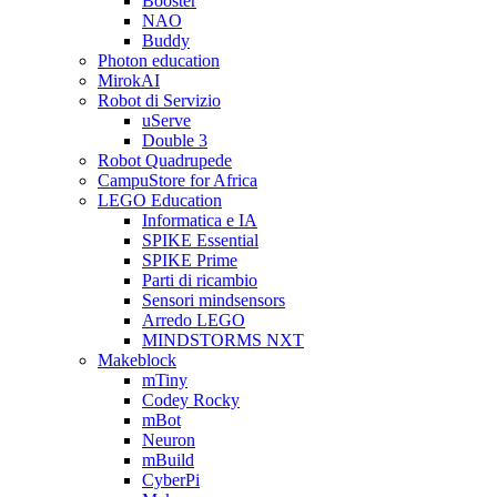
Booster
NAO
Buddy
Photon education
MirokAI
Robot di Servizio
uServe
Double 3
Robot Quadrupede
CampuStore for Africa
LEGO Education
Informatica e IA
SPIKE Essential
SPIKE Prime
Parti di ricambio
Sensori mindsensors
Arredo LEGO
MINDSTORMS NXT
Makeblock
mTiny
Codey Rocky
mBot
Neuron
mBuild
CyberPi