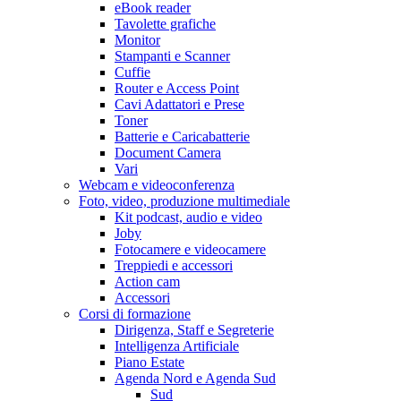
eBook reader
Tavolette grafiche
Monitor
Stampanti e Scanner
Cuffie
Router e Access Point
Cavi Adattatori e Prese
Toner
Batterie e Caricabatterie
Document Camera
Vari
Webcam e videoconferenza
Foto, video, produzione multimediale
Kit podcast, audio e video
Joby
Fotocamere e videocamere
Treppiedi e accessori
Action cam
Accessori
Corsi di formazione
Dirigenza, Staff e Segreterie
Intelligenza Artificiale
Piano Estate
Agenda Nord e Agenda Sud
Sud