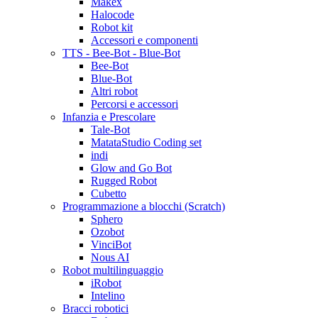
Makex
Halocode
Robot kit
Accessori e componenti
TTS - Bee-Bot - Blue-Bot
Bee-Bot
Blue-Bot
Altri robot
Percorsi e accessori
Infanzia e Prescolare
Tale-Bot
MatataStudio Coding set
indi
Glow and Go Bot
Rugged Robot
Cubetto
Programmazione a blocchi (Scratch)
Sphero
Ozobot
VinciBot
Nous AI
Robot multilinguaggio
iRobot
Intelino
Bracci robotici