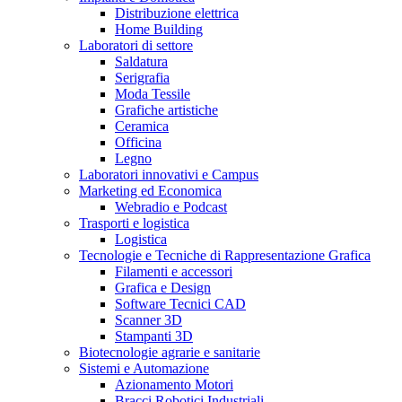
Distribuzione elettrica
Home Building
Laboratori di settore
Saldatura
Serigrafia
Moda Tessile
Grafiche artistiche
Ceramica
Officina
Legno
Laboratori innovativi e Campus
Marketing ed Economica
Webradio e Podcast
Trasporti e logistica
Logistica
Tecnologie e Tecniche di Rappresentazione Grafica
Filamenti e accessori
Grafica e Design
Software Tecnici CAD
Scanner 3D
Stampanti 3D
Biotecnologie agrarie e sanitarie
Sistemi e Automazione
Azionamento Motori
Bracci Robotici Industriali