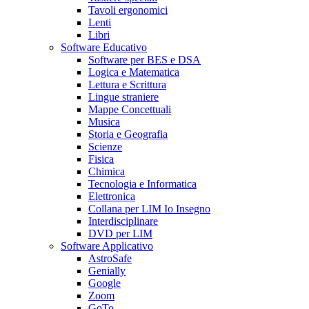
Tavoli ergonomici
Lenti
Libri
Software Educativo
Software per BES e DSA
Logica e Matematica
Lettura e Scrittura
Lingue straniere
Mappe Concettuali
Musica
Storia e Geografia
Scienze
Fisica
Chimica
Tecnologia e Informatica
Elettronica
Collana per LIM Io Insegno
Interdisciplinare
DVD per LIM
Software Applicativo
AstroSafe
Genially
Google
Zoom
GoTo