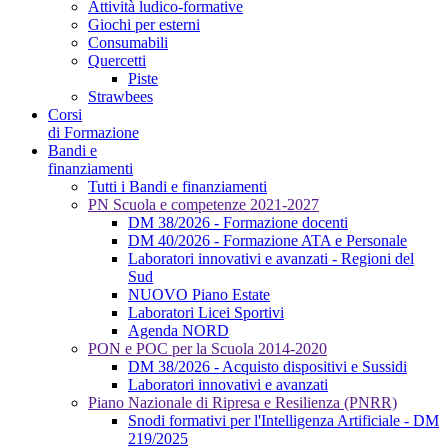
Attività ludico-formative
Giochi per esterni
Consumabili
Quercetti
Piste
Strawbees
Corsi
di Formazione
Bandi e
finanziamenti
Tutti i Bandi e finanziamenti
PN Scuola e competenze 2021-2027
DM 38/2026 - Formazione docenti
DM 40/2026 - Formazione ATA e Personale
Laboratori innovativi e avanzati - Regioni del
Sud
NUOVO Piano Estate
Laboratori Licei Sportivi
Agenda NORD
PON e POC per la Scuola 2014-2020
DM 38/2026 - Acquisto dispositivi e Sussidi
Laboratori innovativi e avanzati
Piano Nazionale di Ripresa e Resilienza (PNRR)
Snodi formativi per l'Intelligenza Artificiale - DM
219/2025