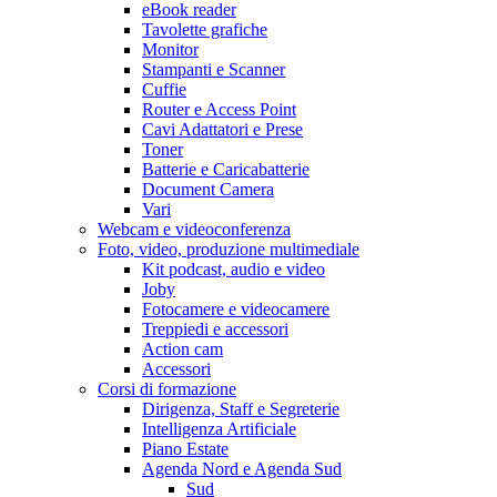
eBook reader
Tavolette grafiche
Monitor
Stampanti e Scanner
Cuffie
Router e Access Point
Cavi Adattatori e Prese
Toner
Batterie e Caricabatterie
Document Camera
Vari
Webcam e videoconferenza
Foto, video, produzione multimediale
Kit podcast, audio e video
Joby
Fotocamere e videocamere
Treppiedi e accessori
Action cam
Accessori
Corsi di formazione
Dirigenza, Staff e Segreterie
Intelligenza Artificiale
Piano Estate
Agenda Nord e Agenda Sud
Sud