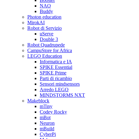
Booster
NAO
Buddy
Photon education
MirokAI
Robot di Servizio
uServe
Double 3
Robot Quadrupede
CampuStore for Africa
LEGO Education
Informatica e IA
SPIKE Essential
SPIKE Prime
Parti di ricambio
Sensori mindsensors
Arredo LEGO
MINDSTORMS NXT
Makeblock
mTiny
Codey Rocky
mBot
Neuron
mBuild
CyberPi