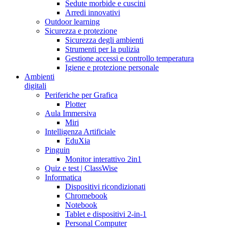
Sedute morbide e cuscini
Arredi innovativi
Outdoor learning
Sicurezza e protezione
Sicurezza degli ambienti
Strumenti per la pulizia
Gestione accessi e controllo temperatura
Igiene e protezione personale
Ambienti
digitali
Periferiche per Grafica
Plotter
Aula Immersiva
Miri
Intelligenza Artificiale
EduXia
Pinguin
Monitor interattivo 2in1
Quiz e test | ClassWise
Informatica
Dispositivi ricondizionati
Chromebook
Notebook
Tablet e dispositivi 2-in-1
Personal Computer