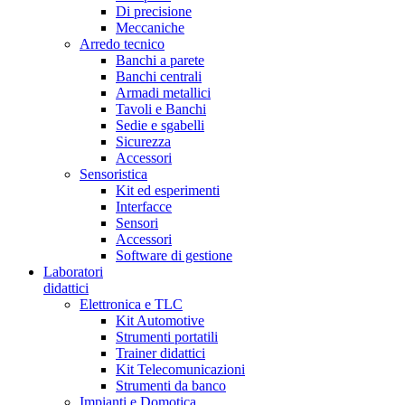
Di precisione
Meccaniche
Arredo tecnico
Banchi a parete
Banchi centrali
Armadi metallici
Tavoli e Banchi
Sedie e sgabelli
Sicurezza
Accessori
Sensoristica
Kit ed esperimenti
Interfacce
Sensori
Accessori
Software di gestione
Laboratori
didattici
Elettronica e TLC
Kit Automotive
Strumenti portatili
Trainer didattici
Kit Telecomunicazioni
Strumenti da banco
Impianti e Domotica