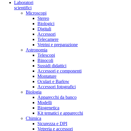
Laboratori
scientifici
Microscopi
Stereo
Biologici
Digitali
Accessori
Telecamere
Vetrini e preparazione
Astronomia
Telescopi
Binocoli
Sussidi didattici
Accessori e componenti
Montature
Oculari e Barlow
Accessori fotografici
Biologia
Apparecchi da banco
Modelli
Biogenetica
Kit tematici e apparecchi
Chimica
Sicurezza e DPI
Vetreria e accessori