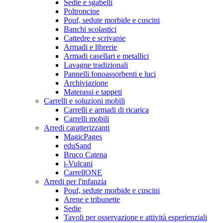
Sedie e sgabelli
Poltroncine
Pouf, sedute morbide e cuscini
Banchi scolastici
Cattedre e scrivanie
Armadi e librerie
Armadi casellari e metallici
Lavagne tradizionali
Pannelli fonoassorbenti e luci
Archiviazione
Materassi e tappeti
Carrelli e soluzioni mobili
Carrelli e armadi di ricarica
Carrelli mobili
Arredi caratterizzanti
MagicPages
eduSand
Bruco Catena
i-Vulcani
CarrellONE
Arredi per l'infanzia
Pouf, sedute morbide e cuscini
Arene e tribunette
Sedie
Tavoli per osservazione e attività esperienziali