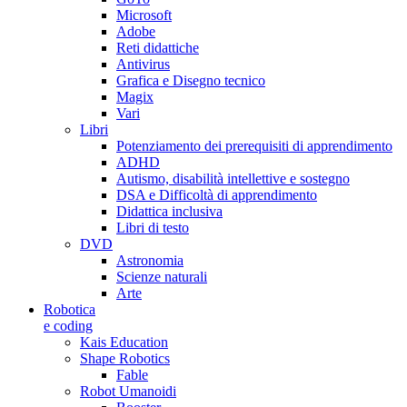
Microsoft
Adobe
Reti didattiche
Antivirus
Grafica e Disegno tecnico
Magix
Vari
Libri
Potenziamento dei prerequisiti di apprendimento
ADHD
Autismo, disabilità intellettive e sostegno
DSA e Difficoltà di apprendimento
Didattica inclusiva
Libri di testo
DVD
Astronomia
Scienze naturali
Arte
Robotica
e coding
Kais Education
Shape Robotics
Fable
Robot Umanoidi