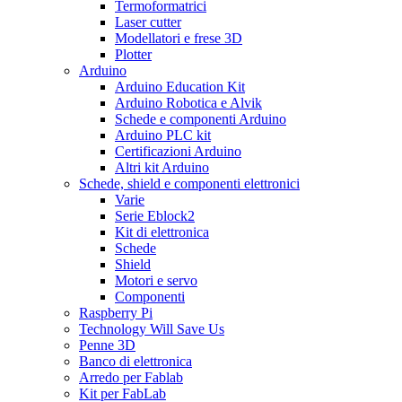
Termoformatrici
Laser cutter
Modellatori e frese 3D
Plotter
Arduino
Arduino Education Kit
Arduino Robotica e Alvik
Schede e componenti Arduino
Arduino PLC kit
Certificazioni Arduino
Altri kit Arduino
Schede, shield e componenti elettronici
Varie
Serie Eblock2
Kit di elettronica
Schede
Shield
Motori e servo
Componenti
Raspberry Pi
Technology Will Save Us
Penne 3D
Banco di elettronica
Arredo per Fablab
Kit per FabLab