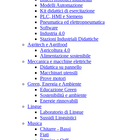
Modelli Automazione
Kit didattici di esercitazione
PLC, HMI e Siemens
Pneumatica ed elettropneumatica
Software
Industria 4.0
Stazioni Industriali Didattiche
Agritech e Agrifood
Agricoltura 4.0
Alimentazione sostenibile
Meccanica e macchine elettriche
Didattica su pannello
Macchinari utensili
Prove motori
Green, Energia e Ambiente
Educazione Green
Sostenibilità e ambiente
Energie rinnovabili
Lingue
Laboratorio di Lingue
Sussidi Linguistici
Musica
Chitarre - Bassi
Fiati