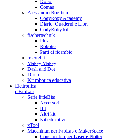
Dobot
Comau
Alessandro Bogliolo
CodyRoby Academy
Diario, Quaderni e Libri
CodyRoby kit
fischertechnik
Plus
Robotic
Parti di ricambio
micro:bit
Makey Makey
Dash and Dot
Droni
Kit robotica educativa
Elettronica
e FabLab
Serie littleBits
Accessori
Bit
Altri kit
Kit educativi
xTool
Macchinari per FabLab e MakerSpace
Consumabili per Laser e Plotter