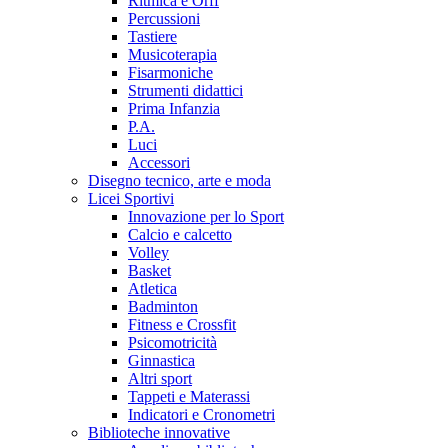
Ritmica e Orff
Percussioni
Tastiere
Musicoterapia
Fisarmoniche
Strumenti didattici
Prima Infanzia
P.A.
Luci
Accessori
Disegno tecnico, arte e moda
Licei Sportivi
Innovazione per lo Sport
Calcio e calcetto
Volley
Basket
Atletica
Badminton
Fitness e Crossfit
Psicomotricità
Ginnastica
Altri sport
Tappeti e Materassi
Indicatori e Cronometri
Biblioteche innovative