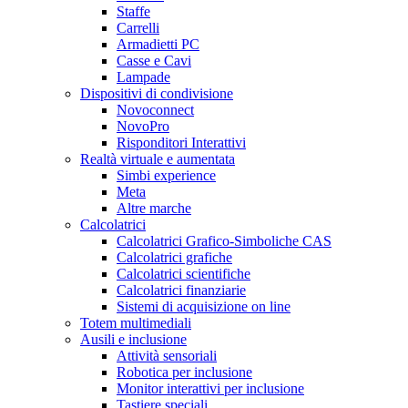
Staffe
Carrelli
Armadietti PC
Casse e Cavi
Lampade
Dispositivi di condivisione
Novoconnect
NovoPro
Risponditori Interattivi
Realtà virtuale e aumentata
Simbi experience
Meta
Altre marche
Calcolatrici
Calcolatrici Grafico-Simboliche CAS
Calcolatrici grafiche
Calcolatrici scientifiche
Calcolatrici finanziarie
Sistemi di acquisizione on line
Totem multimediali
Ausili e inclusione
Attività sensoriali
Robotica per inclusione
Monitor interattivi per inclusione
Tastiere speciali