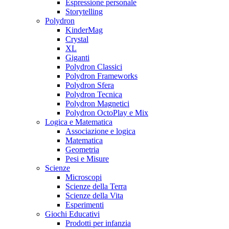
Espressione personale
Storytelling
Polydron
KinderMag
Crystal
XL
Giganti
Polydron Classici
Polydron Frameworks
Polydron Sfera
Polydron Tecnica
Polydron Magnetici
Polydron OctoPlay e Mix
Logica e Matematica
Associazione e logica
Matematica
Geometria
Pesi e Misure
Scienze
Microscopi
Scienze della Terra
Scienze della Vita
Esperimenti
Giochi Educativi
Prodotti per infanzia