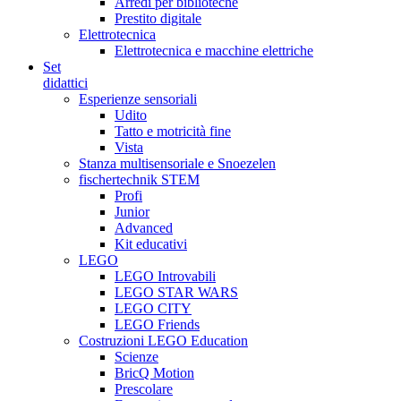
Arredi per biblioteche
Prestito digitale
Elettrotecnica
Elettrotecnica e macchine elettriche
Set
didattici
Esperienze sensoriali
Udito
Tatto e motricità fine
Vista
Stanza multisensoriale e Snoezelen
fischertechnik STEM
Profi
Junior
Advanced
Kit educativi
LEGO
LEGO Introvabili
LEGO STAR WARS
LEGO CITY
LEGO Friends
Costruzioni LEGO Education
Scienze
BricQ Motion
Prescolare