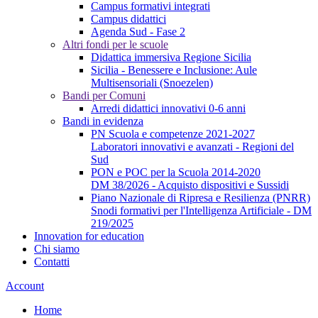
Campus formativi integrati
Campus didattici
Agenda Sud - Fase 2
Altri fondi per le scuole
Didattica immersiva Regione Sicilia
Sicilia - Benessere e Inclusione: Aule
Multisensoriali (Snoezelen)
Bandi per Comuni
Arredi didattici innovativi 0-6 anni
Bandi in evidenza
PN Scuola e competenze 2021-2027
Laboratori innovativi e avanzati - Regioni del
Sud
PON e POC per la Scuola 2014-2020
DM 38/2026 - Acquisto dispositivi e Sussidi
Piano Nazionale di Ripresa e Resilienza (PNRR)
Snodi formativi per l'Intelligenza Artificiale - DM
219/2025
Innovation for education
Chi siamo
Contatti
Account
Home