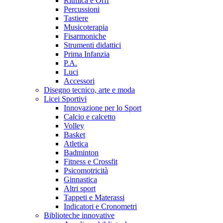
Ritmica e Orff
Percussioni
Tastiere
Musicoterapia
Fisarmoniche
Strumenti didattici
Prima Infanzia
P.A.
Luci
Accessori
Disegno tecnico, arte e moda
Licei Sportivi
Innovazione per lo Sport
Calcio e calcetto
Volley
Basket
Atletica
Badminton
Fitness e Crossfit
Psicomotricità
Ginnastica
Altri sport
Tappeti e Materassi
Indicatori e Cronometri
Biblioteche innovative