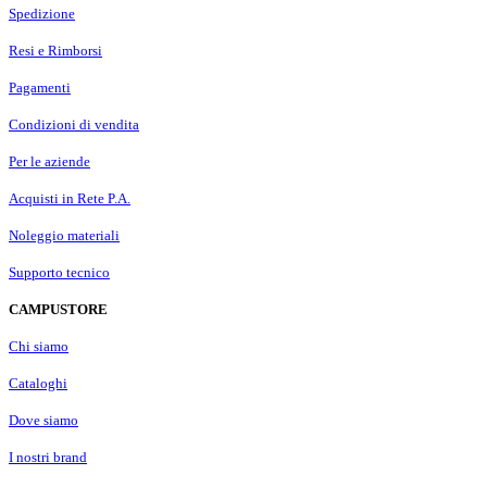
Spedizione
Resi e Rimborsi
Pagamenti
Condizioni di vendita
Per le aziende
Acquisti in Rete P.A.
Noleggio materiali
Supporto tecnico
CAMPUSTORE
Chi siamo
Cataloghi
Dove siamo
I nostri brand