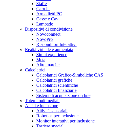
Staffe
Carrelli
Armadietti PC
Casse e Cavi
Lampade
Dispositivi di condivisione
Novoconnect
NovoPro
Risponditori Interattivi
Realtà virtuale e aumentata
Simbi experience
Meta
Altre marche
Calcolatrici
Calcolatrici Grafico-Simboliche CAS
Calcolatrici grafiche
Calcolatrici scientifiche
Calcolatrici finanziarie
Sistemi di acquisizione on line
Totem multimediali
Ausili e inclusione
Attività sensoriali
Robotica per inclusione
Monitor interattivi per inclusione
Tastiere speciali