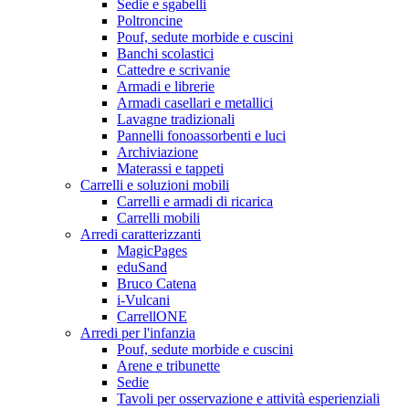
Sedie e sgabelli
Poltroncine
Pouf, sedute morbide e cuscini
Banchi scolastici
Cattedre e scrivanie
Armadi e librerie
Armadi casellari e metallici
Lavagne tradizionali
Pannelli fonoassorbenti e luci
Archiviazione
Materassi e tappeti
Carrelli e soluzioni mobili
Carrelli e armadi di ricarica
Carrelli mobili
Arredi caratterizzanti
MagicPages
eduSand
Bruco Catena
i-Vulcani
CarrellONE
Arredi per l'infanzia
Pouf, sedute morbide e cuscini
Arene e tribunette
Sedie
Tavoli per osservazione e attività esperienziali