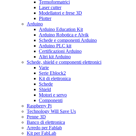
Termoformatrici
Laser cutter
Modellatori e frese 3D
Plotter
Arduino
Arduino Education Kit
Arduino Robotica e Alvik
Schede e componenti Arduino
Arduino PLC kit
Certificazioni Arduino
Altri kit Arduino
Schede, shield e componenti elettronici
Varie
Serie Eblock2
Kit di elettronica
Schede
Shield
Motori e servo
Componenti
Raspberry Pi
Technology Will Save Us
Penne 3D
Banco di elettronica
Arredo per Fablab
Kit per FabLab