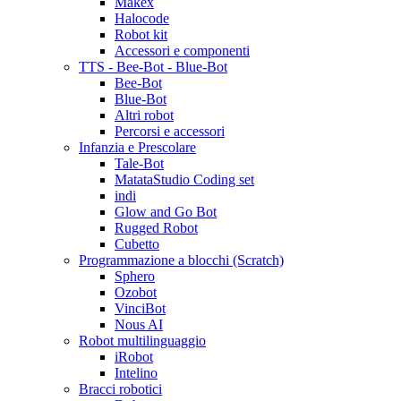
Makex
Halocode
Robot kit
Accessori e componenti
TTS - Bee-Bot - Blue-Bot
Bee-Bot
Blue-Bot
Altri robot
Percorsi e accessori
Infanzia e Prescolare
Tale-Bot
MatataStudio Coding set
indi
Glow and Go Bot
Rugged Robot
Cubetto
Programmazione a blocchi (Scratch)
Sphero
Ozobot
VinciBot
Nous AI
Robot multilinguaggio
iRobot
Intelino
Bracci robotici