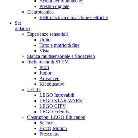
Arredi per biblioteche
Prestito digitale
Elettrotecnica
Elettrotecnica e macchine elettriche
Set
didattici
Esperienze sensoriali
Udito
Tatto e motricità fine
Vista
Stanza multisensoriale e Snoezelen
fischertechnik STEM
Profi
Junior
Advanced
Kit educativi
LEGO
LEGO Introvabili
LEGO STAR WARS
LEGO CITY
LEGO Friends
Costruzioni LEGO Education
Scienze
BricQ Motion
Prescolare