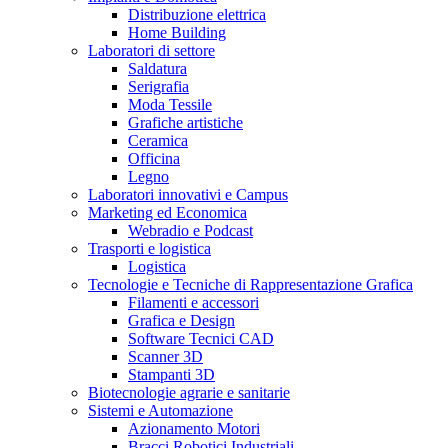
Distribuzione elettrica
Home Building
Laboratori di settore
Saldatura
Serigrafia
Moda Tessile
Grafiche artistiche
Ceramica
Officina
Legno
Laboratori innovativi e Campus
Marketing ed Economica
Webradio e Podcast
Trasporti e logistica
Logistica
Tecnologie e Tecniche di Rappresentazione Grafica
Filamenti e accessori
Grafica e Design
Software Tecnici CAD
Scanner 3D
Stampanti 3D
Biotecnologie agrarie e sanitarie
Sistemi e Automazione
Azionamento Motori
Bracci Robotici Industriali