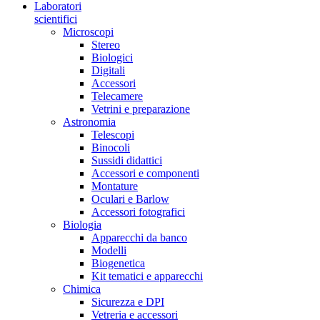
Laboratori
scientifici
Microscopi
Stereo
Biologici
Digitali
Accessori
Telecamere
Vetrini e preparazione
Astronomia
Telescopi
Binocoli
Sussidi didattici
Accessori e componenti
Montature
Oculari e Barlow
Accessori fotografici
Biologia
Apparecchi da banco
Modelli
Biogenetica
Kit tematici e apparecchi
Chimica
Sicurezza e DPI
Vetreria e accessori