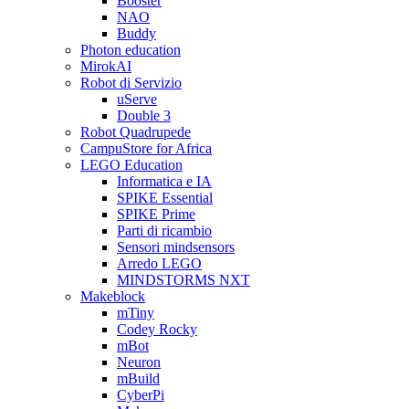
Booster
NAO
Buddy
Photon education
MirokAI
Robot di Servizio
uServe
Double 3
Robot Quadrupede
CampuStore for Africa
LEGO Education
Informatica e IA
SPIKE Essential
SPIKE Prime
Parti di ricambio
Sensori mindsensors
Arredo LEGO
MINDSTORMS NXT
Makeblock
mTiny
Codey Rocky
mBot
Neuron
mBuild
CyberPi