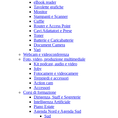
eBook reader
Tavolette grafiche
Monitor
Stampanti e Scanner
Cuffie
Router e Access Point
Cavi Adattatori e Prese
Toner
Batterie e Caricabatterie
Document Camera
Vari
Webcam e videoconferenza
Foto, video, produzione multimediale
Kit podcast, audio e video
Joby
Fotocamere e videocamere
Treppiedi e accessori
Action cam
Accessori
Corsi di formazione
Dirigenza, Staff e Segreterie
Intelligenza Artificiale
Piano Estate
Agenda Nord e Agenda Sud
Sud