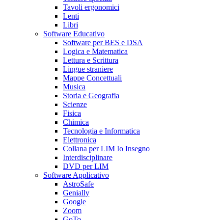
Tavoli ergonomici
Lenti
Libri
Software Educativo
Software per BES e DSA
Logica e Matematica
Lettura e Scrittura
Lingue straniere
Mappe Concettuali
Musica
Storia e Geografia
Scienze
Fisica
Chimica
Tecnologia e Informatica
Elettronica
Collana per LIM Io Insegno
Interdisciplinare
DVD per LIM
Software Applicativo
AstroSafe
Genially
Google
Zoom
GoTo