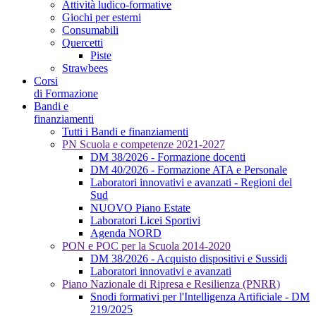
Attività ludico-formative
Giochi per esterni
Consumabili
Quercetti
Piste
Strawbees
Corsi
di Formazione
Bandi e
finanziamenti
Tutti i Bandi e finanziamenti
PN Scuola e competenze 2021-2027
DM 38/2026 - Formazione docenti
DM 40/2026 - Formazione ATA e Personale
Laboratori innovativi e avanzati - Regioni del
Sud
NUOVO Piano Estate
Laboratori Licei Sportivi
Agenda NORD
PON e POC per la Scuola 2014-2020
DM 38/2026 - Acquisto dispositivi e Sussidi
Laboratori innovativi e avanzati
Piano Nazionale di Ripresa e Resilienza (PNRR)
Snodi formativi per l'Intelligenza Artificiale - DM
219/2025