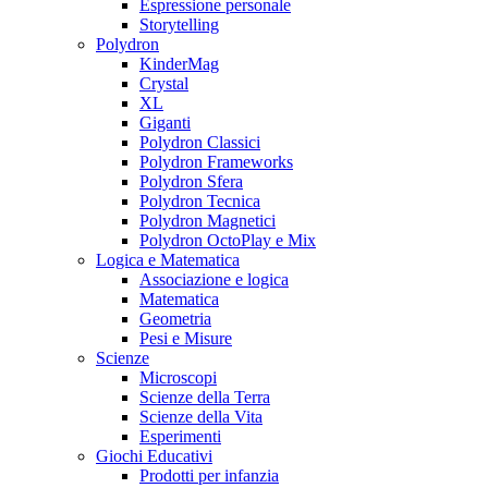
Espressione personale
Storytelling
Polydron
KinderMag
Crystal
XL
Giganti
Polydron Classici
Polydron Frameworks
Polydron Sfera
Polydron Tecnica
Polydron Magnetici
Polydron OctoPlay e Mix
Logica e Matematica
Associazione e logica
Matematica
Geometria
Pesi e Misure
Scienze
Microscopi
Scienze della Terra
Scienze della Vita
Esperimenti
Giochi Educativi
Prodotti per infanzia