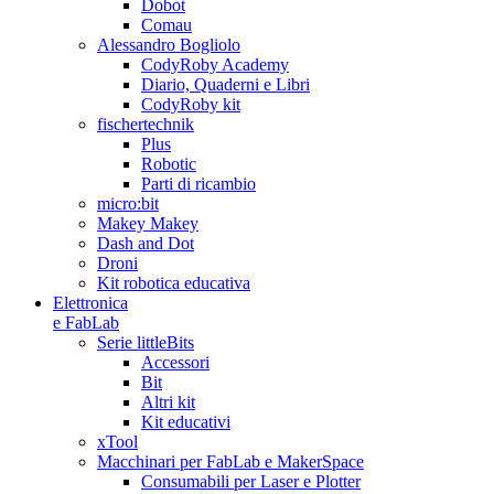
Dobot
Comau
Alessandro Bogliolo
CodyRoby Academy
Diario, Quaderni e Libri
CodyRoby kit
fischertechnik
Plus
Robotic
Parti di ricambio
micro:bit
Makey Makey
Dash and Dot
Droni
Kit robotica educativa
Elettronica
e FabLab
Serie littleBits
Accessori
Bit
Altri kit
Kit educativi
xTool
Macchinari per FabLab e MakerSpace
Consumabili per Laser e Plotter