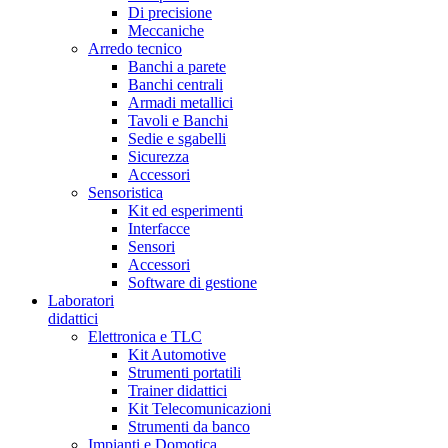
Di precisione
Meccaniche
Arredo tecnico
Banchi a parete
Banchi centrali
Armadi metallici
Tavoli e Banchi
Sedie e sgabelli
Sicurezza
Accessori
Sensoristica
Kit ed esperimenti
Interfacce
Sensori
Accessori
Software di gestione
Laboratori
didattici
Elettronica e TLC
Kit Automotive
Strumenti portatili
Trainer didattici
Kit Telecomunicazioni
Strumenti da banco
Impianti e Domotica