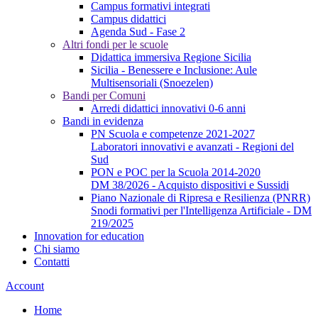
Campus formativi integrati
Campus didattici
Agenda Sud - Fase 2
Altri fondi per le scuole
Didattica immersiva Regione Sicilia
Sicilia - Benessere e Inclusione: Aule
Multisensoriali (Snoezelen)
Bandi per Comuni
Arredi didattici innovativi 0-6 anni
Bandi in evidenza
PN Scuola e competenze 2021-2027
Laboratori innovativi e avanzati - Regioni del
Sud
PON e POC per la Scuola 2014-2020
DM 38/2026 - Acquisto dispositivi e Sussidi
Piano Nazionale di Ripresa e Resilienza (PNRR)
Snodi formativi per l'Intelligenza Artificiale - DM
219/2025
Innovation for education
Chi siamo
Contatti
Account
Home