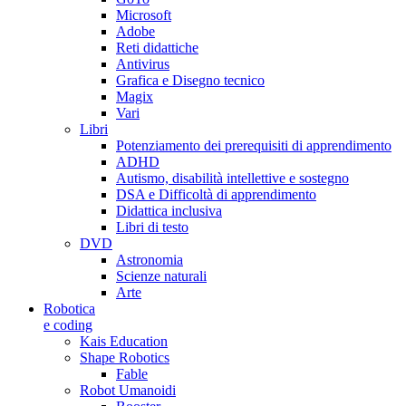
Microsoft
Adobe
Reti didattiche
Antivirus
Grafica e Disegno tecnico
Magix
Vari
Libri
Potenziamento dei prerequisiti di apprendimento
ADHD
Autismo, disabilità intellettive e sostegno
DSA e Difficoltà di apprendimento
Didattica inclusiva
Libri di testo
DVD
Astronomia
Scienze naturali
Arte
Robotica
e coding
Kais Education
Shape Robotics
Fable
Robot Umanoidi