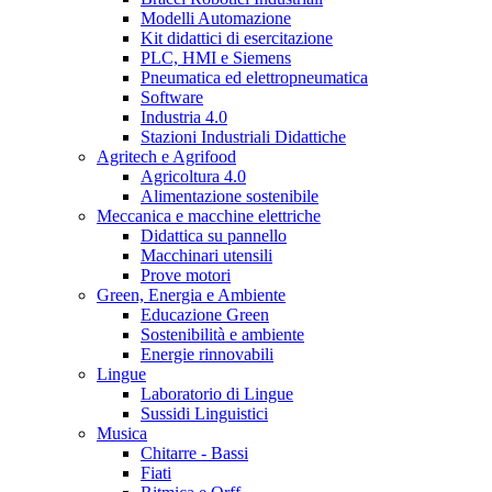
Modelli Automazione
Kit didattici di esercitazione
PLC, HMI e Siemens
Pneumatica ed elettropneumatica
Software
Industria 4.0
Stazioni Industriali Didattiche
Agritech e Agrifood
Agricoltura 4.0
Alimentazione sostenibile
Meccanica e macchine elettriche
Didattica su pannello
Macchinari utensili
Prove motori
Green, Energia e Ambiente
Educazione Green
Sostenibilità e ambiente
Energie rinnovabili
Lingue
Laboratorio di Lingue
Sussidi Linguistici
Musica
Chitarre - Bassi
Fiati