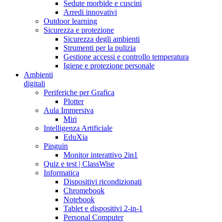
Sedute morbide e cuscini
Arredi innovativi
Outdoor learning
Sicurezza e protezione
Sicurezza degli ambienti
Strumenti per la pulizia
Gestione accessi e controllo temperatura
Igiene e protezione personale
Ambienti
digitali
Periferiche per Grafica
Plotter
Aula Immersiva
Miri
Intelligenza Artificiale
EduXia
Pinguin
Monitor interattivo 2in1
Quiz e test | ClassWise
Informatica
Dispositivi ricondizionati
Chromebook
Notebook
Tablet e dispositivi 2-in-1
Personal Computer