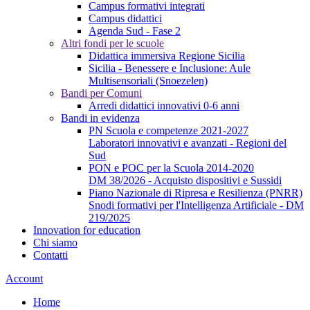
Campus formativi integrati
Campus didattici
Agenda Sud - Fase 2
Altri fondi per le scuole
Didattica immersiva Regione Sicilia
Sicilia - Benessere e Inclusione: Aule
Multisensoriali (Snoezelen)
Bandi per Comuni
Arredi didattici innovativi 0-6 anni
Bandi in evidenza
PN Scuola e competenze 2021-2027
Laboratori innovativi e avanzati - Regioni del
Sud
PON e POC per la Scuola 2014-2020
DM 38/2026 - Acquisto dispositivi e Sussidi
Piano Nazionale di Ripresa e Resilienza (PNRR)
Snodi formativi per l'Intelligenza Artificiale - DM
219/2025
Innovation for education
Chi siamo
Contatti
Account
Home