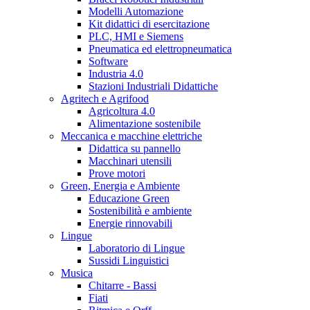
Modelli Automazione
Kit didattici di esercitazione
PLC, HMI e Siemens
Pneumatica ed elettropneumatica
Software
Industria 4.0
Stazioni Industriali Didattiche
Agritech e Agrifood
Agricoltura 4.0
Alimentazione sostenibile
Meccanica e macchine elettriche
Didattica su pannello
Macchinari utensili
Prove motori
Green, Energia e Ambiente
Educazione Green
Sostenibilità e ambiente
Energie rinnovabili
Lingue
Laboratorio di Lingue
Sussidi Linguistici
Musica
Chitarre - Bassi
Fiati