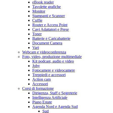
eBook reader
Tavolette grafiche
Monitor
Stampanti e Scanner
Cuffie
Router e Access Point
Cavi Adattatori e Prese
Toner
Batterie e Caricabatterie
Document Camera
Vari
Webcam e videoconferenza
Foto, video, produzione multimediale
Kit podcast, audio e video
Joby
Fotocamere e videocamere
Treppiedi e accessori
Action cam
Accessori
Corsi di formazione
Dirigenza, Staff e Segreterie
Intelligenza Artificiale
Piano Estate
Agenda Nord e Agenda Sud
Sud