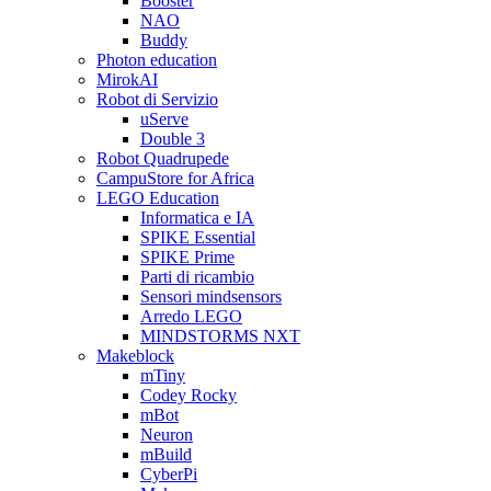
Booster
NAO
Buddy
Photon education
MirokAI
Robot di Servizio
uServe
Double 3
Robot Quadrupede
CampuStore for Africa
LEGO Education
Informatica e IA
SPIKE Essential
SPIKE Prime
Parti di ricambio
Sensori mindsensors
Arredo LEGO
MINDSTORMS NXT
Makeblock
mTiny
Codey Rocky
mBot
Neuron
mBuild
CyberPi