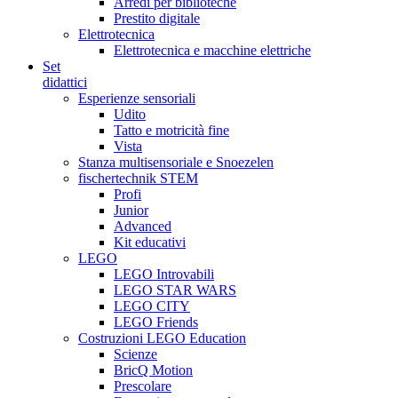
Arredi per biblioteche
Prestito digitale
Elettrotecnica
Elettrotecnica e macchine elettriche
Set
didattici
Esperienze sensoriali
Udito
Tatto e motricità fine
Vista
Stanza multisensoriale e Snoezelen
fischertechnik STEM
Profi
Junior
Advanced
Kit educativi
LEGO
LEGO Introvabili
LEGO STAR WARS
LEGO CITY
LEGO Friends
Costruzioni LEGO Education
Scienze
BricQ Motion
Prescolare