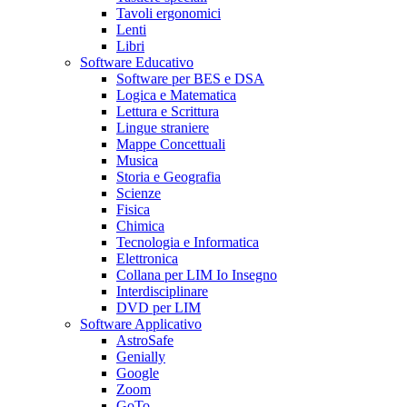
Tavoli ergonomici
Lenti
Libri
Software Educativo
Software per BES e DSA
Logica e Matematica
Lettura e Scrittura
Lingue straniere
Mappe Concettuali
Musica
Storia e Geografia
Scienze
Fisica
Chimica
Tecnologia e Informatica
Elettronica
Collana per LIM Io Insegno
Interdisciplinare
DVD per LIM
Software Applicativo
AstroSafe
Genially
Google
Zoom
GoTo