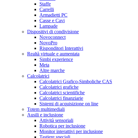
Staffe
Carrelli
Armadietti PC
Casse e Cavi
Lampade
Dispositivi di condivisione
Novoconnect
NovoPro
Risponditori Interattivi
Realtà virtuale e aumentata
Simbi experience
Meta
Altre marche
Calcolatrici
Calcolatrici Grafico-Simboliche CAS
Calcolatrici grafiche
Calcolatrici scientifiche
Calcolatrici finanziarie
Sistemi di acquisizione on line
Totem multimediali
Ausili e inclusione
Attività sensoriali
Robotica per inclusione
Monitor interattivi per inclusione
Tastiere speciali