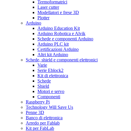
Termoformatrici
Laser cutter
Modellatori e frese 3D
Plotter
Arduino
Arduino Education Kit
Arduino Robotica e Alvik
Schede e componenti Arduino
Arduino PLC kit
Certificazioni Arduino
Altri kit Arduino
Schede, shield e componenti elettronici
Varie
Serie Eblock2
Kit di elettronica
Schede
Shield
Motori e servo
Componenti
Raspberry Pi
Technology Will Save Us
Penne 3D
Banco di elettronica
Arredo per Fablab
Kit per FabLab