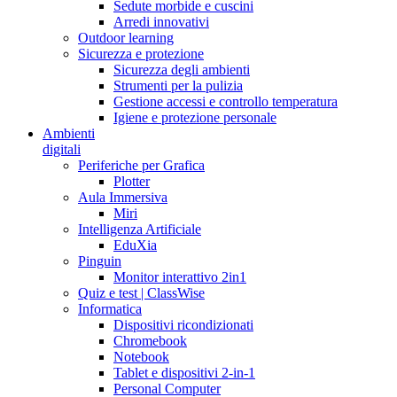
Sedute morbide e cuscini
Arredi innovativi
Outdoor learning
Sicurezza e protezione
Sicurezza degli ambienti
Strumenti per la pulizia
Gestione accessi e controllo temperatura
Igiene e protezione personale
Ambienti
digitali
Periferiche per Grafica
Plotter
Aula Immersiva
Miri
Intelligenza Artificiale
EduXia
Pinguin
Monitor interattivo 2in1
Quiz e test | ClassWise
Informatica
Dispositivi ricondizionati
Chromebook
Notebook
Tablet e dispositivi 2-in-1
Personal Computer