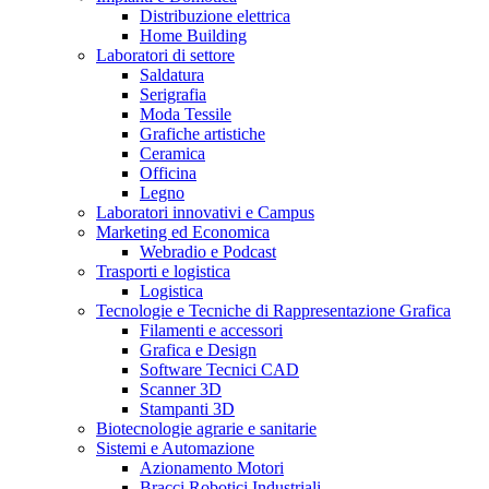
Distribuzione elettrica
Home Building
Laboratori di settore
Saldatura
Serigrafia
Moda Tessile
Grafiche artistiche
Ceramica
Officina
Legno
Laboratori innovativi e Campus
Marketing ed Economica
Webradio e Podcast
Trasporti e logistica
Logistica
Tecnologie e Tecniche di Rappresentazione Grafica
Filamenti e accessori
Grafica e Design
Software Tecnici CAD
Scanner 3D
Stampanti 3D
Biotecnologie agrarie e sanitarie
Sistemi e Automazione
Azionamento Motori
Bracci Robotici Industriali