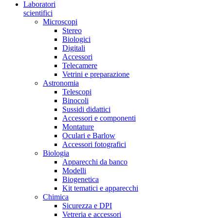
Laboratori
scientifici
Microscopi
Stereo
Biologici
Digitali
Accessori
Telecamere
Vetrini e preparazione
Astronomia
Telescopi
Binocoli
Sussidi didattici
Accessori e componenti
Montature
Oculari e Barlow
Accessori fotografici
Biologia
Apparecchi da banco
Modelli
Biogenetica
Kit tematici e apparecchi
Chimica
Sicurezza e DPI
Vetreria e accessori