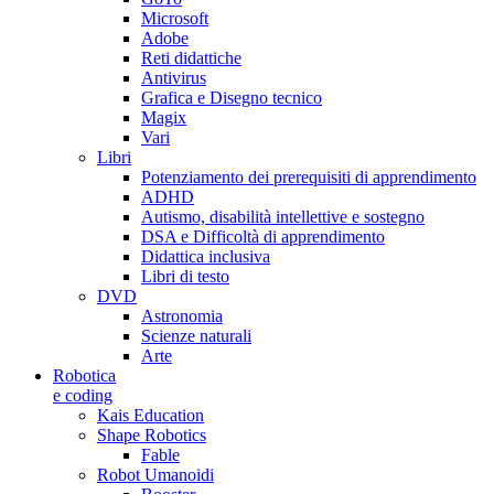
Microsoft
Adobe
Reti didattiche
Antivirus
Grafica e Disegno tecnico
Magix
Vari
Libri
Potenziamento dei prerequisiti di apprendimento
ADHD
Autismo, disabilità intellettive e sostegno
DSA e Difficoltà di apprendimento
Didattica inclusiva
Libri di testo
DVD
Astronomia
Scienze naturali
Arte
Robotica
e coding
Kais Education
Shape Robotics
Fable
Robot Umanoidi