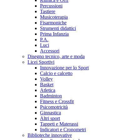
Ritmica e Orff
Percussioni
Tastiere
Musicoterapia
Fisarmoniche
Strumenti didattici
Prima Infanzia
P.A.
Luci
Accessori
Disegno tecnico, arte e moda
Licei Sportivi
Innovazione per lo Sport
Calcio e calcetto
Volley
Basket
Atletica
Badminton
Fitness e Crossfit
Psicomotricità
Ginnastica
Altri sport
Tappeti e Materassi
Indicatori e Cronometri
Biblioteche innovative