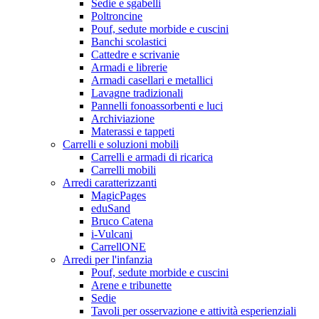
Sedie e sgabelli
Poltroncine
Pouf, sedute morbide e cuscini
Banchi scolastici
Cattedre e scrivanie
Armadi e librerie
Armadi casellari e metallici
Lavagne tradizionali
Pannelli fonoassorbenti e luci
Archiviazione
Materassi e tappeti
Carrelli e soluzioni mobili
Carrelli e armadi di ricarica
Carrelli mobili
Arredi caratterizzanti
MagicPages
eduSand
Bruco Catena
i-Vulcani
CarrellONE
Arredi per l'infanzia
Pouf, sedute morbide e cuscini
Arene e tribunette
Sedie
Tavoli per osservazione e attività esperienziali