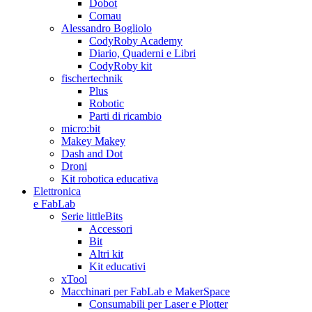
Dobot
Comau
Alessandro Bogliolo
CodyRoby Academy
Diario, Quaderni e Libri
CodyRoby kit
fischertechnik
Plus
Robotic
Parti di ricambio
micro:bit
Makey Makey
Dash and Dot
Droni
Kit robotica educativa
Elettronica
e FabLab
Serie littleBits
Accessori
Bit
Altri kit
Kit educativi
xTool
Macchinari per FabLab e MakerSpace
Consumabili per Laser e Plotter