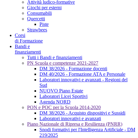
Attività ludico-formative
Giochi per esterni
Consumabili
Quercetti
Piste
Strawbees
Corsi
di Formazione
Bandi e
finanziamenti
Tutti i Bandi e finanziamenti
PN Scuola e competenze 2021-2027
DM 38/2026 - Formazione docenti
DM 40/2026 - Formazione ATA e Personale
Laboratori innovativi e avanzati - Regioni del
Sud
NUOVO Piano Estate
Laboratori Licei Sportivi
Agenda NORD
PON e POC per la Scuola 2014-2020
DM 38/2026 - Acquisto dispositivi e Sussidi
Laboratori innovativi e avanzati
Piano Nazionale di Ripresa e Resilienza (PNRR)
Snodi formativi per l'Intelligenza Artificiale - DM
219/2025