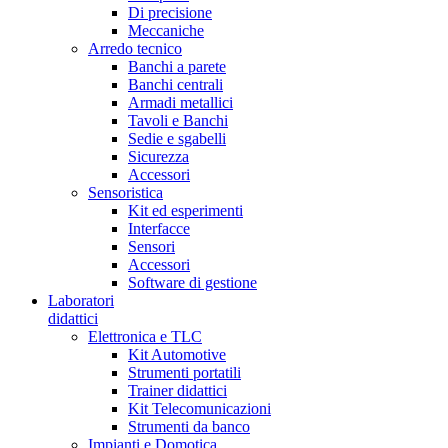
Di precisione
Meccaniche
Arredo tecnico
Banchi a parete
Banchi centrali
Armadi metallici
Tavoli e Banchi
Sedie e sgabelli
Sicurezza
Accessori
Sensoristica
Kit ed esperimenti
Interfacce
Sensori
Accessori
Software di gestione
Laboratori
didattici
Elettronica e TLC
Kit Automotive
Strumenti portatili
Trainer didattici
Kit Telecomunicazioni
Strumenti da banco
Impianti e Domotica