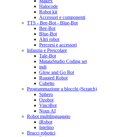
Makex
Halocode
Robot kit
Accessori e componenti
TTS - Bee-Bot - Blue-Bot
Bee-Bot
Blue-Bot
Altri robot
Percorsi e accessori
Infanzia e Prescolare
Tale-Bot
MatataStudio Coding set
indi
Glow and Go Bot
Rugged Robot
Cubetto
Programmazione a blocchi (Scratch)
Sphero
Ozobot
VinciBot
Nous AI
Robot multilinguaggio
iRobot
Intelino
Bracci robotici