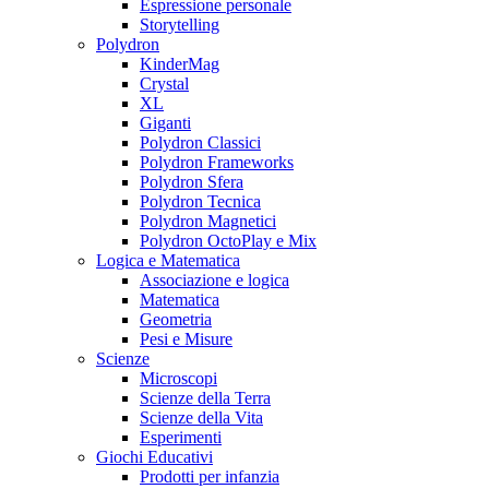
Espressione personale
Storytelling
Polydron
KinderMag
Crystal
XL
Giganti
Polydron Classici
Polydron Frameworks
Polydron Sfera
Polydron Tecnica
Polydron Magnetici
Polydron OctoPlay e Mix
Logica e Matematica
Associazione e logica
Matematica
Geometria
Pesi e Misure
Scienze
Microscopi
Scienze della Terra
Scienze della Vita
Esperimenti
Giochi Educativi
Prodotti per infanzia