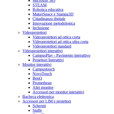
Microsoft 365
STEAM
Robotica educativa
MakerSpace e Stampa3D
Cittadinanza digitale
Innovazione metodologica
Inclusione
Videoproiettori
Videoproiettori ad ottica corta
Videoproiettori ad ottica ultra corta
Videoproiettori standard
Videoproiettori interattivi
CampusPlay - Pavimento interattivo
Proiettori Interattivi
Monitor interattivi
Campustouch
NovoTouch
BenQ
Promethean
Altri monitor
Accessori per monitor interattivi
Bacheca elettronica
Accessori per LIM e proiettori
Schermi
Staffe