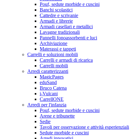
Pouf, sedute morbide e cuscini
Banchi scolastici
Cattedre e scrivanie
Armadi e librerie
Armadi casellari e metallici
Lavagne tradizionali
Pannelli fonoassorbenti e luci
Archiviazione
Materassi e tappeti
Carrelli e soluzioni mobili
Carrelli e armadi di ricarica
Carrelli mobili
Arredi caratterizzanti
MagicPages
eduSand
Bruco Catena
i-Vulcani
CarrellONE
Arredi per l'infanzia
Pouf, sedute morbide e cuscini
Arene e tribunette
Sedie
Tavoli per osservazione e attività esperienziali
Sedute morbide e cuscini
Arredi innovativi