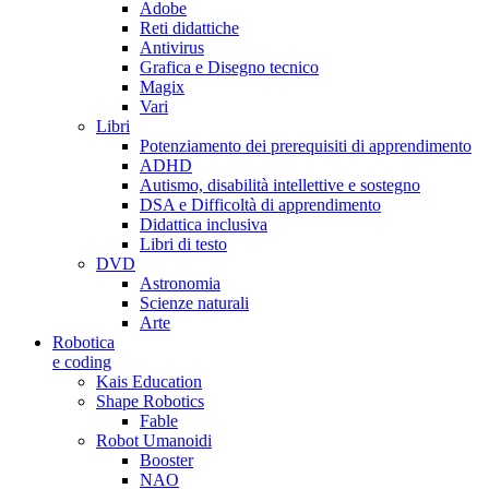
Adobe
Reti didattiche
Antivirus
Grafica e Disegno tecnico
Magix
Vari
Libri
Potenziamento dei prerequisiti di apprendimento
ADHD
Autismo, disabilità intellettive e sostegno
DSA e Difficoltà di apprendimento
Didattica inclusiva
Libri di testo
DVD
Astronomia
Scienze naturali
Arte
Robotica
e coding
Kais Education
Shape Robotics
Fable
Robot Umanoidi
Booster
NAO