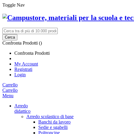
Toggle Nav
Cerca
Confronta Prodotti (
)
Confronta Prodotti
My Account
Registrati
Login
Carrello
Carrello
Menu
Arredo
didattico
Arredo scolastico di base
Banchi da lavoro
Sedie e sgabelli
Poltroncine