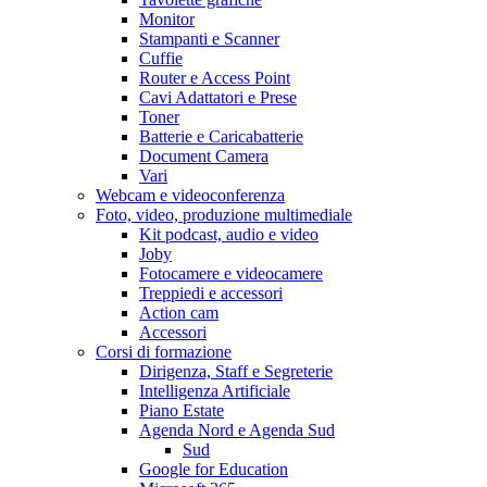
Monitor
Stampanti e Scanner
Cuffie
Router e Access Point
Cavi Adattatori e Prese
Toner
Batterie e Caricabatterie
Document Camera
Vari
Webcam e videoconferenza
Foto, video, produzione multimediale
Kit podcast, audio e video
Joby
Fotocamere e videocamere
Treppiedi e accessori
Action cam
Accessori
Corsi di formazione
Dirigenza, Staff e Segreterie
Intelligenza Artificiale
Piano Estate
Agenda Nord e Agenda Sud
Sud
Google for Education