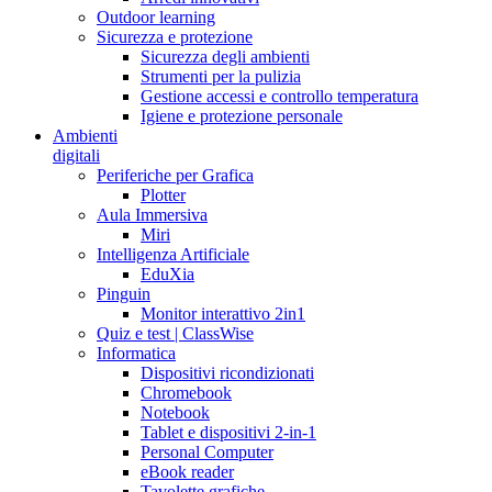
Outdoor learning
Sicurezza e protezione
Sicurezza degli ambienti
Strumenti per la pulizia
Gestione accessi e controllo temperatura
Igiene e protezione personale
Ambienti
digitali
Periferiche per Grafica
Plotter
Aula Immersiva
Miri
Intelligenza Artificiale
EduXia
Pinguin
Monitor interattivo 2in1
Quiz e test | ClassWise
Informatica
Dispositivi ricondizionati
Chromebook
Notebook
Tablet e dispositivi 2-in-1
Personal Computer
eBook reader
Tavolette grafiche