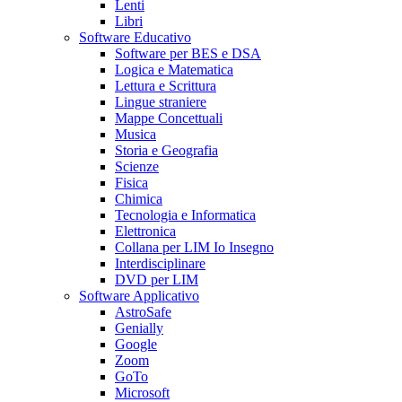
Lenti
Libri
Software Educativo
Software per BES e DSA
Logica e Matematica
Lettura e Scrittura
Lingue straniere
Mappe Concettuali
Musica
Storia e Geografia
Scienze
Fisica
Chimica
Tecnologia e Informatica
Elettronica
Collana per LIM Io Insegno
Interdisciplinare
DVD per LIM
Software Applicativo
AstroSafe
Genially
Google
Zoom
GoTo
Microsoft