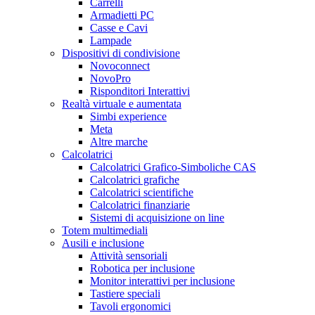
Carrelli
Armadietti PC
Casse e Cavi
Lampade
Dispositivi di condivisione
Novoconnect
NovoPro
Risponditori Interattivi
Realtà virtuale e aumentata
Simbi experience
Meta
Altre marche
Calcolatrici
Calcolatrici Grafico-Simboliche CAS
Calcolatrici grafiche
Calcolatrici scientifiche
Calcolatrici finanziarie
Sistemi di acquisizione on line
Totem multimediali
Ausili e inclusione
Attività sensoriali
Robotica per inclusione
Monitor interattivi per inclusione
Tastiere speciali
Tavoli ergonomici