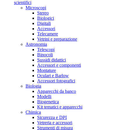
scientifici
Microscopi
Stereo
Biologici
Digitali
Accessori
Telecamere
Vetrini e preparazione
Astronomia
Telescopi
Binocoli
Sussidi didattici
Accessori e componenti
Montature
Oculari e Barlow
Accessori fotografici
Biologia
Apparecchi da banco
Modelli
Biogenetica
Kit tematici e apparecchi
Chimica
Sicurezza e DPI
Vetreria e accessori
Strumenti di misura