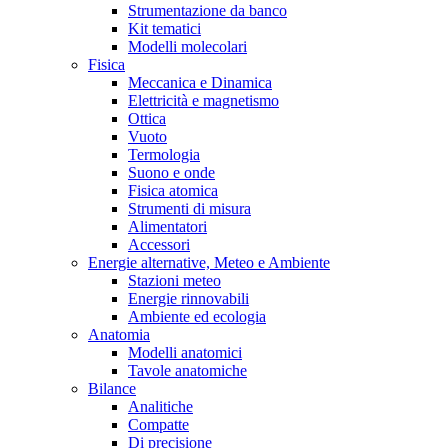
Strumentazione da banco
Kit tematici
Modelli molecolari
Fisica
Meccanica e Dinamica
Elettricità e magnetismo
Ottica
Vuoto
Termologia
Suono e onde
Fisica atomica
Strumenti di misura
Alimentatori
Accessori
Energie alternative, Meteo e Ambiente
Stazioni meteo
Energie rinnovabili
Ambiente ed ecologia
Anatomia
Modelli anatomici
Tavole anatomiche
Bilance
Analitiche
Compatte
Di precisione