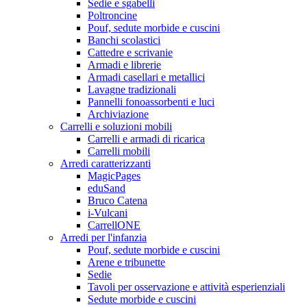
Sedie e sgabelli
Poltroncine
Pouf, sedute morbide e cuscini
Banchi scolastici
Cattedre e scrivanie
Armadi e librerie
Armadi casellari e metallici
Lavagne tradizionali
Pannelli fonoassorbenti e luci
Archiviazione
Carrelli e soluzioni mobili
Carrelli e armadi di ricarica
Carrelli mobili
Arredi caratterizzanti
MagicPages
eduSand
Bruco Catena
i-Vulcani
CarrellONE
Arredi per l'infanzia
Pouf, sedute morbide e cuscini
Arene e tribunette
Sedie
Tavoli per osservazione e attività esperienziali
Sedute morbide e cuscini