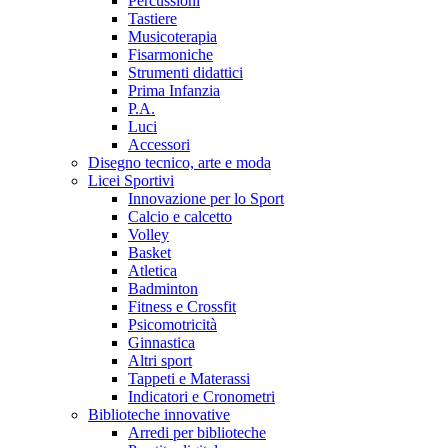
Percussioni
Tastiere
Musicoterapia
Fisarmoniche
Strumenti didattici
Prima Infanzia
P.A.
Luci
Accessori
Disegno tecnico, arte e moda
Licei Sportivi
Innovazione per lo Sport
Calcio e calcetto
Volley
Basket
Atletica
Badminton
Fitness e Crossfit
Psicomotricità
Ginnastica
Altri sport
Tappeti e Materassi
Indicatori e Cronometri
Biblioteche innovative
Arredi per biblioteche