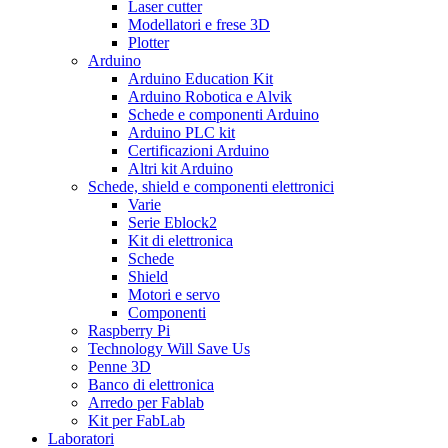
Laser cutter
Modellatori e frese 3D
Plotter
Arduino
Arduino Education Kit
Arduino Robotica e Alvik
Schede e componenti Arduino
Arduino PLC kit
Certificazioni Arduino
Altri kit Arduino
Schede, shield e componenti elettronici
Varie
Serie Eblock2
Kit di elettronica
Schede
Shield
Motori e servo
Componenti
Raspberry Pi
Technology Will Save Us
Penne 3D
Banco di elettronica
Arredo per Fablab
Kit per FabLab
Laboratori