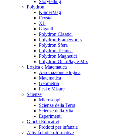
Storytelling
Polydron
KinderMag
Crystal
XL
Giganti
Polydron Classici
Polydron Frameworks
Polydron Sfera
Polydron Tecnica
Polydron Magnetici
Polydron OctoPlay e Mix
Logica e Matematica
Associazione e logica
Matematica
Geometria
Pesi e Misure
Scienze
Microscopi
Scienze della Terra
Scienze della Vita
Esperimenti
Giochi Educativi
Prodotti per infanzia
Attività ludico-formative