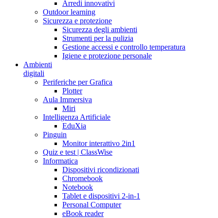
Arredi innovativi
Outdoor learning
Sicurezza e protezione
Sicurezza degli ambienti
Strumenti per la pulizia
Gestione accessi e controllo temperatura
Igiene e protezione personale
Ambienti
digitali
Periferiche per Grafica
Plotter
Aula Immersiva
Miri
Intelligenza Artificiale
EduXia
Pinguin
Monitor interattivo 2in1
Quiz e test | ClassWise
Informatica
Dispositivi ricondizionati
Chromebook
Notebook
Tablet e dispositivi 2-in-1
Personal Computer
eBook reader