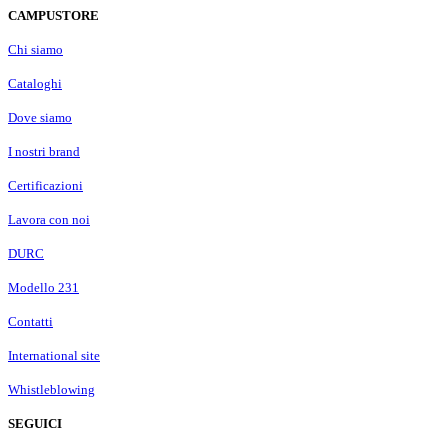
CAMPUSTORE
Chi siamo
Cataloghi
Dove siamo
I nostri brand
Certificazioni
Lavora con noi
DURC
Modello 231
Contatti
International site
Whistleblowing
SEGUICI