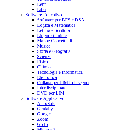
Lenti
Libri
Software Educativo
Software per BES e DSA
Logica e Matematica
Lettura e Scrittura
Lingue straniere
Mappe Concettuali
Musica
Storia e Geografia
Scienze
Fisica
Chimica
Tecnologia e Informatica
Elettronica
Collana per LIM Io Insegno
Interdisciplinare
DVD per LIM
Software Applicativo
AstroSafe
Genially
Google
Zoom
GoTo
Microsoft