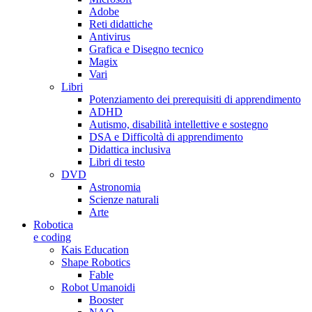
Adobe
Reti didattiche
Antivirus
Grafica e Disegno tecnico
Magix
Vari
Libri
Potenziamento dei prerequisiti di apprendimento
ADHD
Autismo, disabilità intellettive e sostegno
DSA e Difficoltà di apprendimento
Didattica inclusiva
Libri di testo
DVD
Astronomia
Scienze naturali
Arte
Robotica
e coding
Kais Education
Shape Robotics
Fable
Robot Umanoidi
Booster