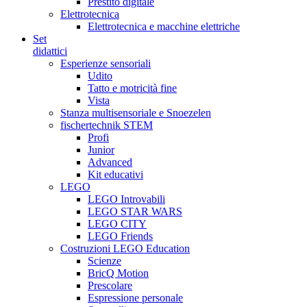
Prestito digitale
Elettrotecnica
Elettrotecnica e macchine elettriche
Set
didattici
Esperienze sensoriali
Udito
Tatto e motricità fine
Vista
Stanza multisensoriale e Snoezelen
fischertechnik STEM
Profi
Junior
Advanced
Kit educativi
LEGO
LEGO Introvabili
LEGO STAR WARS
LEGO CITY
LEGO Friends
Costruzioni LEGO Education
Scienze
BricQ Motion
Prescolare
Espressione personale