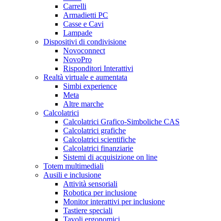
Carrelli
Armadietti PC
Casse e Cavi
Lampade
Dispositivi di condivisione
Novoconnect
NovoPro
Risponditori Interattivi
Realtà virtuale e aumentata
Simbi experience
Meta
Altre marche
Calcolatrici
Calcolatrici Grafico-Simboliche CAS
Calcolatrici grafiche
Calcolatrici scientifiche
Calcolatrici finanziarie
Sistemi di acquisizione on line
Totem multimediali
Ausili e inclusione
Attività sensoriali
Robotica per inclusione
Monitor interattivi per inclusione
Tastiere speciali
Tavoli ergonomici