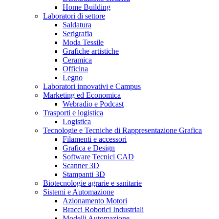
Home Building
Laboratori di settore
Saldatura
Serigrafia
Moda Tessile
Grafiche artistiche
Ceramica
Officina
Legno
Laboratori innovativi e Campus
Marketing ed Economica
Webradio e Podcast
Trasporti e logistica
Logistica
Tecnologie e Tecniche di Rappresentazione Grafica
Filamenti e accessori
Grafica e Design
Software Tecnici CAD
Scanner 3D
Stampanti 3D
Biotecnologie agrarie e sanitarie
Sistemi e Automazione
Azionamento Motori
Bracci Robotici Industriali
Modelli Automazione