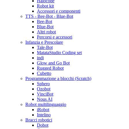
Halocode
Robot kit
Accessori e componenti
TTS - Bee-Bot - Blue-Bot
Bee-Bot
Blue-Bot
Altri robot
Percorsi e accessori
Infanzia e Prescolare
Tale-Bot
MatataStudio Coding set
indi
Glow and Go Bot
Rugged Robot
Cubetto
Programmazione a blocchi (Scratch)
Sphero
Ozobot
VinciBot
Nous AI
Robot multilinguaggio
iRobot
Intelino
Bracci robotici
Dobot