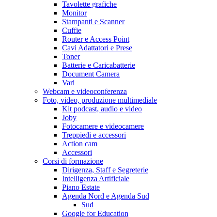
Tavolette grafiche
Monitor
Stampanti e Scanner
Cuffie
Router e Access Point
Cavi Adattatori e Prese
Toner
Batterie e Caricabatterie
Document Camera
Vari
Webcam e videoconferenza
Foto, video, produzione multimediale
Kit podcast, audio e video
Joby
Fotocamere e videocamere
Treppiedi e accessori
Action cam
Accessori
Corsi di formazione
Dirigenza, Staff e Segreterie
Intelligenza Artificiale
Piano Estate
Agenda Nord e Agenda Sud
Sud
Google for Education