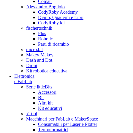
Comau
Alessandro Bogliolo
CodyRoby Academy
Diario, Quaderni e Libri
CodyRoby kit
fischertechnik
Plus
Robotic
Parti di ricambio
micro:bit
Makey Makey
Dash and Dot
Droni
Kit robotica educativa
Elettronica
e FabLab
Serie littleBits
Accessori
Bit
Altri kit
Kit educativi
xTool
Macchinari per FabLab e MakerSpace
Consumabili per Laser e Plotter
Termoformatrici