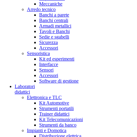
Meccaniche
Arredo tecnico
Banchi a parete
Banchi centrali
Armadi metallici
Tavoli e Banchi
Sedie e sgabelli
Sicurezza
Accessori
Sensoristica
Kit ed esperimenti
Interfacce
Sensori
Accessori
Software di gestione
Laboratori
didattici
Elettronica e TLC
Kit Automotive
Strumenti portatili
Trainer didattici
Kit Telecomunicazioni
Strumenti da banco
Impianti e Domotica
Distribuzione elettrica