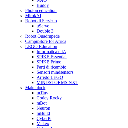
NAO
Buddy
Photon education
MirokAI
Robot di Servizio
uServe
Double 3
Robot Quadrupede
CampuStore for Africa
LEGO Education
Informatica e IA
SPIKE Essential
SPIKE Prime
Parti di ricambio
Sensori mindsensors
Arredo LEGO
MINDSTORMS NXT
Makeblock
mTiny
Codey Rocky
mBot
Neuron
mBuild
CyberPi
Makex