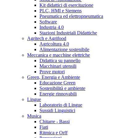
Kit didattici di esercitazione
PLC, HMI e Siemens
Pneumatica ed elettropneumatica
Software
Industria 4.0
Stazioni Industriali Didattiche
Agritech e Agrifood
Agricoltura 4.0
Alimentazione sostenibile
Meccanica e macchine elettriche
Didattica su pannello
Macchinari utensili
Prove motori
Green, Energia e Ambiente
Educazione Green
Sostenibilità e ambiente
Energie rinnovabili
Lingue
Laboratorio di Lingue
Sussidi Linguistici
Musica
Chitarre - Bassi
Fiati
Ritmica e Orff