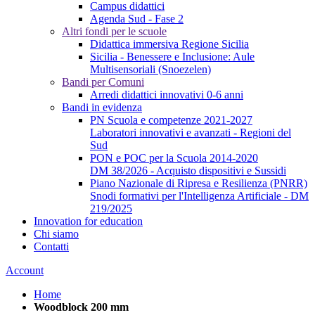
Campus didattici
Agenda Sud - Fase 2
Altri fondi per le scuole
Didattica immersiva Regione Sicilia
Sicilia - Benessere e Inclusione: Aule
Multisensoriali (Snoezelen)
Bandi per Comuni
Arredi didattici innovativi 0-6 anni
Bandi in evidenza
PN Scuola e competenze 2021-2027
Laboratori innovativi e avanzati - Regioni del
Sud
PON e POC per la Scuola 2014-2020
DM 38/2026 - Acquisto dispositivi e Sussidi
Piano Nazionale di Ripresa e Resilienza (PNRR)
Snodi formativi per l'Intelligenza Artificiale - DM
219/2025
Innovation for education
Chi siamo
Contatti
Account
Home
Woodblock 200 mm