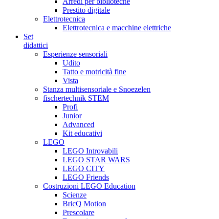
Arredi per biblioteche
Prestito digitale
Elettrotecnica
Elettrotecnica e macchine elettriche
Set
didattici
Esperienze sensoriali
Udito
Tatto e motricità fine
Vista
Stanza multisensoriale e Snoezelen
fischertechnik STEM
Profi
Junior
Advanced
Kit educativi
LEGO
LEGO Introvabili
LEGO STAR WARS
LEGO CITY
LEGO Friends
Costruzioni LEGO Education
Scienze
BricQ Motion
Prescolare