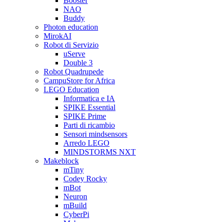
Booster
NAO
Buddy
Photon education
MirokAI
Robot di Servizio
uServe
Double 3
Robot Quadrupede
CampuStore for Africa
LEGO Education
Informatica e IA
SPIKE Essential
SPIKE Prime
Parti di ricambio
Sensori mindsensors
Arredo LEGO
MINDSTORMS NXT
Makeblock
mTiny
Codey Rocky
mBot
Neuron
mBuild
CyberPi