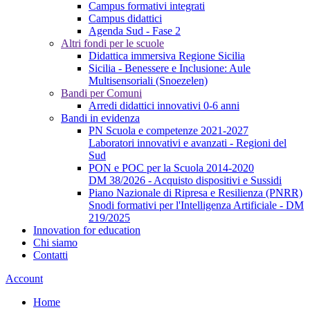
Campus formativi integrati
Campus didattici
Agenda Sud - Fase 2
Altri fondi per le scuole
Didattica immersiva Regione Sicilia
Sicilia - Benessere e Inclusione: Aule
Multisensoriali (Snoezelen)
Bandi per Comuni
Arredi didattici innovativi 0-6 anni
Bandi in evidenza
PN Scuola e competenze 2021-2027
Laboratori innovativi e avanzati - Regioni del
Sud
PON e POC per la Scuola 2014-2020
DM 38/2026 - Acquisto dispositivi e Sussidi
Piano Nazionale di Ripresa e Resilienza (PNRR)
Snodi formativi per l'Intelligenza Artificiale - DM
219/2025
Innovation for education
Chi siamo
Contatti
Account
Home