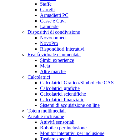
Staffe
Carrelli
Armadietti PC
Casse e Cavi
Lampade
Dispositivi di condivisione
Novoconnect
NovoPro
Risponditori Interattivi
Realtà virtuale e aumentata
Simbi experience
Meta
Altre marche
Calcolatrici
Calcolatrici Grafico-Simboliche CAS
Calcolatrici grafiche
Calcolatrici scientifiche
Calcolatrici finanziarie
Sistemi di acquisizione on line
Totem multimediali
Ausili e inclusione
Attività sensoriali
Robotica per inclusione
Monitor interattivi per inclusione
Tastiere speciali