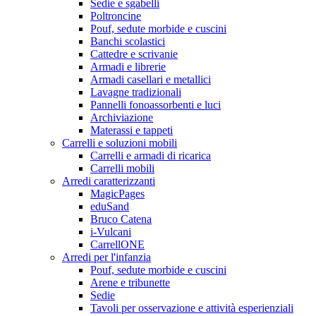
Sedie e sgabelli
Poltroncine
Pouf, sedute morbide e cuscini
Banchi scolastici
Cattedre e scrivanie
Armadi e librerie
Armadi casellari e metallici
Lavagne tradizionali
Pannelli fonoassorbenti e luci
Archiviazione
Materassi e tappeti
Carrelli e soluzioni mobili
Carrelli e armadi di ricarica
Carrelli mobili
Arredi caratterizzanti
MagicPages
eduSand
Bruco Catena
i-Vulcani
CarrellONE
Arredi per l'infanzia
Pouf, sedute morbide e cuscini
Arene e tribunette
Sedie
Tavoli per osservazione e attività esperienziali