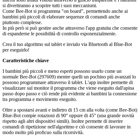
si divertiranno a scoprire tutti i suoi meccanismi.
Come Bee-Bot si programma "on board", permettendo anche ai
bambini più piccoli di elaborare sequenze di comandi anche
piuttosto complesse.
In più però si può gestire anche attraverso l'app gratuita che consente
di espanderne le possibilità di controllo esponenzialmente.
Crea il tuo algoritmo sul tablet e invialo via Bluetooth al Blue-Bot
per eseguirlo!
Caratteristiche chiave
I bambini più piccoli e meno esperti possono usarlo come un
normale Bee-Bot (297609) mentre quelli un pochino più avanzati lo
possono programmare attraverso il tablet. L'app inoltre permette di
visualizzare sul monitor il programma che viene eseguito dall'apina
passo dopo passo e ciò rende più evidente ai bambini la connessione
tra programma e movimento eseguito.
Oltre a spostarsi avanti e indietro di 15 cm alla volta (come Bee-Bot)
Blue-Bot compie rotazioni di 90° oppure di 45° (una grande novità
rispetto agli altri dispositivi simili). Inoltre permette di inserire
comandi di ripetizione nell'algoritmo e ciò consente di lavorare in
modo molto più proficuo sulla ricorsività.