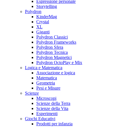
Espressione personale
Storytelling
Polydron
KinderMag
Crystal
XL
Giganti
Polydron Classici
Polydron Frameworks
Polydron Sfera
Polydron Tecnica
Polydron Magnetici
Polydron OctoPlay e Mix
Logica e Matematica
Associazione e logica
Matematica
Geometria
Pesi e Misure
Scienze
Microscopi
Scienze della Terra
Scienze della Vita
Esperimenti
Giochi Educativi
Prodotti per infanzia