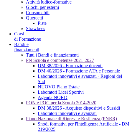
Attività ludico-formative
Giochi per esterni
Consumabili
Quercetti
Piste
Strawbees
Corsi
di Formazione
Bandi e
finanziamenti
Tutti i Bandi e finanziamenti
PN Scuola e competenze 2021-2027
DM 38/2026 - Formazione docenti
DM 40/2026 - Formazione ATA e Personale
Laboratori innovativi e avanzati - Regioni del
Sud
NUOVO Piano Estate
Laboratori Licei Sportivi
Agenda NORD
PON e POC per la Scuola 2014-2020
DM 38/2026 - Acquisto dispositivi e Sussidi
Laboratori innovativi e avanzati
Piano Nazionale di Ripresa e Resilienza (PNRR)
Snodi formativi per l'Intelligenza Artificiale - DM
219/2025