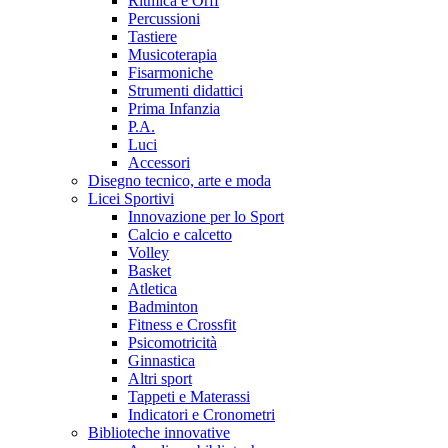
Ritmica e Orff
Percussioni
Tastiere
Musicoterapia
Fisarmoniche
Strumenti didattici
Prima Infanzia
P.A.
Luci
Accessori
Disegno tecnico, arte e moda
Licei Sportivi
Innovazione per lo Sport
Calcio e calcetto
Volley
Basket
Atletica
Badminton
Fitness e Crossfit
Psicomotricità
Ginnastica
Altri sport
Tappeti e Materassi
Indicatori e Cronometri
Biblioteche innovative