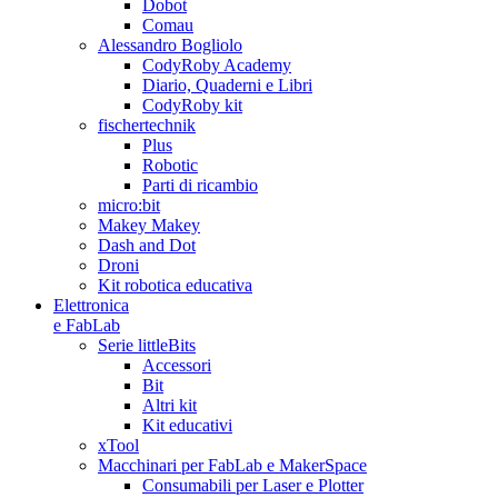
Dobot
Comau
Alessandro Bogliolo
CodyRoby Academy
Diario, Quaderni e Libri
CodyRoby kit
fischertechnik
Plus
Robotic
Parti di ricambio
micro:bit
Makey Makey
Dash and Dot
Droni
Kit robotica educativa
Elettronica
e FabLab
Serie littleBits
Accessori
Bit
Altri kit
Kit educativi
xTool
Macchinari per FabLab e MakerSpace
Consumabili per Laser e Plotter