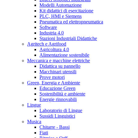
Modelli Automazione
Kit didattici di esercitazione
PLC, HMI e Siemens
Pneumatica ed elettropneumatica
Software
Industria 4.0
Stazioni Industriali Didattiche
Agritech e Agrifood
Agricoltura 4.0
Alimentazione sostenibile
Meccanica e macchine elettriche
Didattica su pannello
Macchinari utensili
Prove motori
Green, Energia e Ambiente
Educazione Green
Sostenibilità e ambiente
Energie rinnovabili
Lingue
Laboratorio di Lingue
Sussidi Linguistici
Musica
Chitarre - Bassi
Fiati