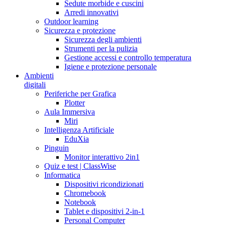
Sedute morbide e cuscini
Arredi innovativi
Outdoor learning
Sicurezza e protezione
Sicurezza degli ambienti
Strumenti per la pulizia
Gestione accessi e controllo temperatura
Igiene e protezione personale
Ambienti
digitali
Periferiche per Grafica
Plotter
Aula Immersiva
Miri
Intelligenza Artificiale
EduXia
Pinguin
Monitor interattivo 2in1
Quiz e test | ClassWise
Informatica
Dispositivi ricondizionati
Chromebook
Notebook
Tablet e dispositivi 2-in-1
Personal Computer