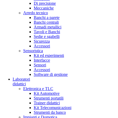
Di precisione
Meccaniche
Arredo tecnico
Banchi a parete
Banchi centrali
Armadi metallici
Tavoli e Banchi
Sedie e sgabelli
Sicurezza
Accessori
Sensoristica
Kit ed esperimenti
Interfacce
Sensori
Accessori
Software di gestione
Laboratori
didattici
Elettronica e TLC
Kit Automotive
Strumenti portatili
Trainer didattici
Kit Telecomunicazioni
Strumenti da banco
Impianti e Domotica