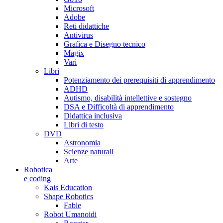
Microsoft
Adobe
Reti didattiche
Antivirus
Grafica e Disegno tecnico
Magix
Vari
Libri
Potenziamento dei prerequisiti di apprendimento
ADHD
Autismo, disabilità intellettive e sostegno
DSA e Difficoltà di apprendimento
Didattica inclusiva
Libri di testo
DVD
Astronomia
Scienze naturali
Arte
Robotica
e coding
Kais Education
Shape Robotics
Fable
Robot Umanoidi