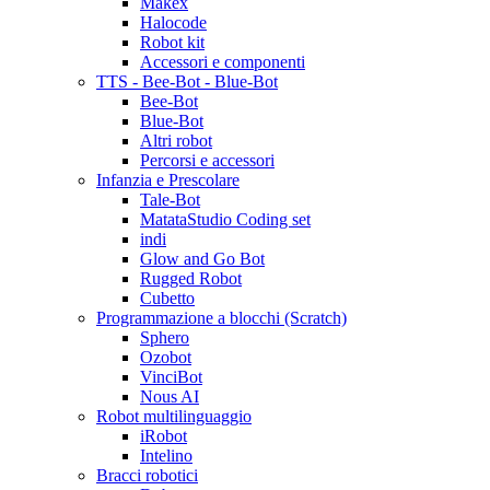
Makex
Halocode
Robot kit
Accessori e componenti
TTS - Bee-Bot - Blue-Bot
Bee-Bot
Blue-Bot
Altri robot
Percorsi e accessori
Infanzia e Prescolare
Tale-Bot
MatataStudio Coding set
indi
Glow and Go Bot
Rugged Robot
Cubetto
Programmazione a blocchi (Scratch)
Sphero
Ozobot
VinciBot
Nous AI
Robot multilinguaggio
iRobot
Intelino
Bracci robotici