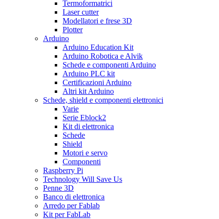
Termoformatrici
Laser cutter
Modellatori e frese 3D
Plotter
Arduino
Arduino Education Kit
Arduino Robotica e Alvik
Schede e componenti Arduino
Arduino PLC kit
Certificazioni Arduino
Altri kit Arduino
Schede, shield e componenti elettronici
Varie
Serie Eblock2
Kit di elettronica
Schede
Shield
Motori e servo
Componenti
Raspberry Pi
Technology Will Save Us
Penne 3D
Banco di elettronica
Arredo per Fablab
Kit per FabLab