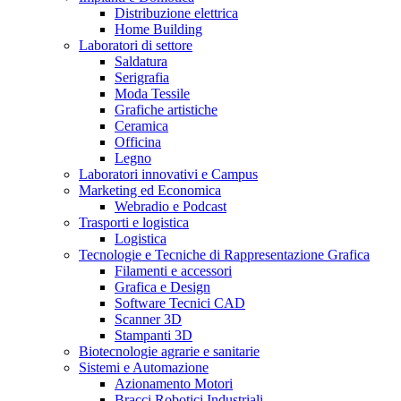
Distribuzione elettrica
Home Building
Laboratori di settore
Saldatura
Serigrafia
Moda Tessile
Grafiche artistiche
Ceramica
Officina
Legno
Laboratori innovativi e Campus
Marketing ed Economica
Webradio e Podcast
Trasporti e logistica
Logistica
Tecnologie e Tecniche di Rappresentazione Grafica
Filamenti e accessori
Grafica e Design
Software Tecnici CAD
Scanner 3D
Stampanti 3D
Biotecnologie agrarie e sanitarie
Sistemi e Automazione
Azionamento Motori
Bracci Robotici Industriali