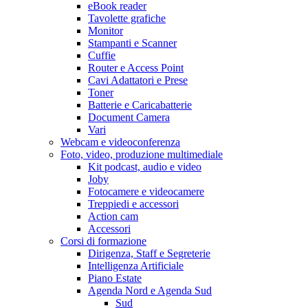
eBook reader
Tavolette grafiche
Monitor
Stampanti e Scanner
Cuffie
Router e Access Point
Cavi Adattatori e Prese
Toner
Batterie e Caricabatterie
Document Camera
Vari
Webcam e videoconferenza
Foto, video, produzione multimediale
Kit podcast, audio e video
Joby
Fotocamere e videocamere
Treppiedi e accessori
Action cam
Accessori
Corsi di formazione
Dirigenza, Staff e Segreterie
Intelligenza Artificiale
Piano Estate
Agenda Nord e Agenda Sud
Sud