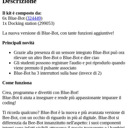
Descrizione
Il kit è composto da:
6x Blue-Bot (
324449
)
1x Docking station (299053)
La nuova versione di Blue-Bot, con tante funzioni aggiuntive!
Principali novità
Grazie alla presenza di un sensore integrato Blue-Bot può ora
rilevare un altro Bee-Bot o Blue-Bot e dire ciao
Gli studenti possono registrare l'audio e poi riprodurlo quando
viene premuto il pulsante associato
Blue-Bot ha 3 interruttori sulla base (invece di 2)
Come funziona
Crea, programma e divertiti con Blue-Bot!
Blue-Bot ti aiuta a insegnare e rende più appassionante imparare il
coding!
Ti ricorda qualcuno? Blue-Bot è la nuova e più avanzata versione di
Bee-Bot, con un occhio di riguardo in più al digitale. Blue-Bot si
differenzia da Bee-Bot innanzitutto nell'aspetto: i suoi componenti
interni sono infatti visibili attraverso il guscio trasparente e i bambini