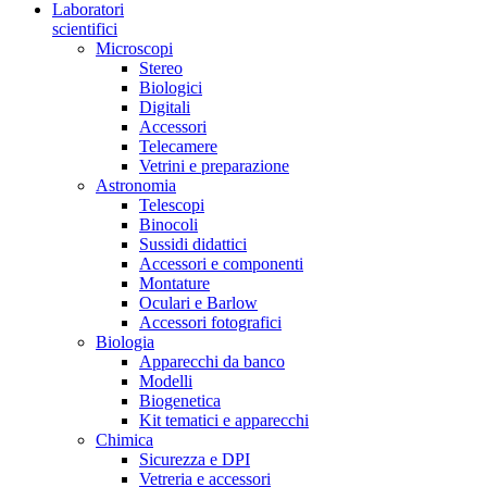
Laboratori
scientifici
Microscopi
Stereo
Biologici
Digitali
Accessori
Telecamere
Vetrini e preparazione
Astronomia
Telescopi
Binocoli
Sussidi didattici
Accessori e componenti
Montature
Oculari e Barlow
Accessori fotografici
Biologia
Apparecchi da banco
Modelli
Biogenetica
Kit tematici e apparecchi
Chimica
Sicurezza e DPI
Vetreria e accessori