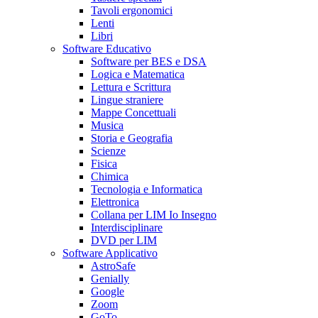
Tavoli ergonomici
Lenti
Libri
Software Educativo
Software per BES e DSA
Logica e Matematica
Lettura e Scrittura
Lingue straniere
Mappe Concettuali
Musica
Storia e Geografia
Scienze
Fisica
Chimica
Tecnologia e Informatica
Elettronica
Collana per LIM Io Insegno
Interdisciplinare
DVD per LIM
Software Applicativo
AstroSafe
Genially
Google
Zoom
GoTo