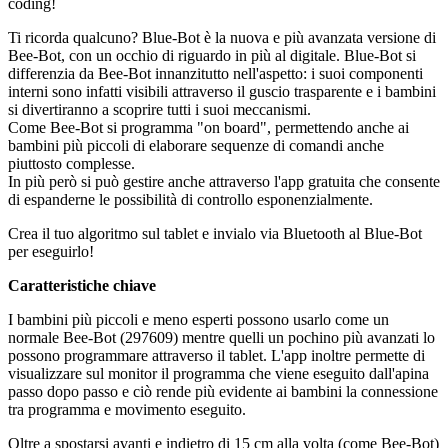
coding!
Ti ricorda qualcuno? Blue-Bot è la nuova e più avanzata versione di
Bee-Bot, con un occhio di riguardo in più al digitale. Blue-Bot si
differenzia da Bee-Bot innanzitutto nell'aspetto: i suoi componenti
interni sono infatti visibili attraverso il guscio trasparente e i bambini
si divertiranno a scoprire tutti i suoi meccanismi.
Come Bee-Bot si programma "on board", permettendo anche ai
bambini più piccoli di elaborare sequenze di comandi anche
piuttosto complesse.
In più però si può gestire anche attraverso l'app gratuita che consente
di espanderne le possibilità di controllo esponenzialmente.
Crea il tuo algoritmo sul tablet e invialo via Bluetooth al Blue-Bot
per eseguirlo!
Caratteristiche chiave
I bambini più piccoli e meno esperti possono usarlo come un
normale Bee-Bot (297609) mentre quelli un pochino più avanzati lo
possono programmare attraverso il tablet. L'app inoltre permette di
visualizzare sul monitor il programma che viene eseguito dall'apina
passo dopo passo e ciò rende più evidente ai bambini la connessione
tra programma e movimento eseguito.
Oltre a spostarsi avanti e indietro di 15 cm alla volta (come Bee-Bot)