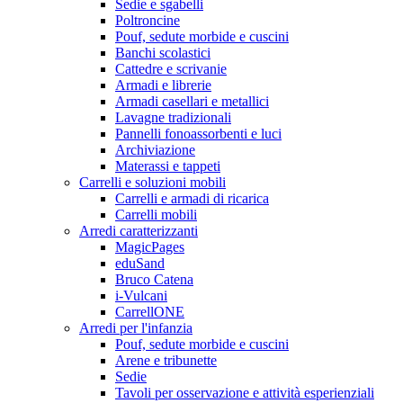
Sedie e sgabelli
Poltroncine
Pouf, sedute morbide e cuscini
Banchi scolastici
Cattedre e scrivanie
Armadi e librerie
Armadi casellari e metallici
Lavagne tradizionali
Pannelli fonoassorbenti e luci
Archiviazione
Materassi e tappeti
Carrelli e soluzioni mobili
Carrelli e armadi di ricarica
Carrelli mobili
Arredi caratterizzanti
MagicPages
eduSand
Bruco Catena
i-Vulcani
CarrellONE
Arredi per l'infanzia
Pouf, sedute morbide e cuscini
Arene e tribunette
Sedie
Tavoli per osservazione e attività esperienziali