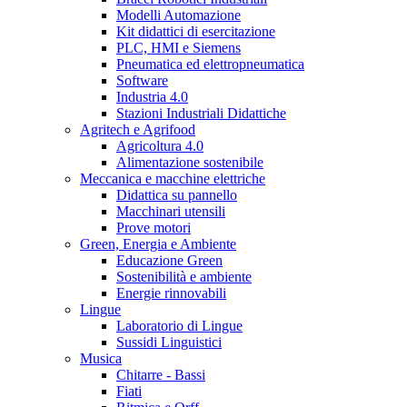
Modelli Automazione
Kit didattici di esercitazione
PLC, HMI e Siemens
Pneumatica ed elettropneumatica
Software
Industria 4.0
Stazioni Industriali Didattiche
Agritech e Agrifood
Agricoltura 4.0
Alimentazione sostenibile
Meccanica e macchine elettriche
Didattica su pannello
Macchinari utensili
Prove motori
Green, Energia e Ambiente
Educazione Green
Sostenibilità e ambiente
Energie rinnovabili
Lingue
Laboratorio di Lingue
Sussidi Linguistici
Musica
Chitarre - Bassi
Fiati