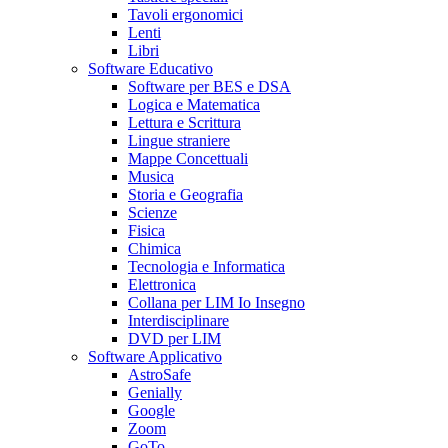
Tavoli ergonomici
Lenti
Libri
Software Educativo
Software per BES e DSA
Logica e Matematica
Lettura e Scrittura
Lingue straniere
Mappe Concettuali
Musica
Storia e Geografia
Scienze
Fisica
Chimica
Tecnologia e Informatica
Elettronica
Collana per LIM Io Insegno
Interdisciplinare
DVD per LIM
Software Applicativo
AstroSafe
Genially
Google
Zoom
GoTo