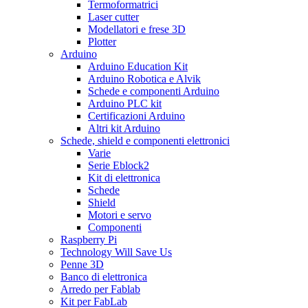
Termoformatrici
Laser cutter
Modellatori e frese 3D
Plotter
Arduino
Arduino Education Kit
Arduino Robotica e Alvik
Schede e componenti Arduino
Arduino PLC kit
Certificazioni Arduino
Altri kit Arduino
Schede, shield e componenti elettronici
Varie
Serie Eblock2
Kit di elettronica
Schede
Shield
Motori e servo
Componenti
Raspberry Pi
Technology Will Save Us
Penne 3D
Banco di elettronica
Arredo per Fablab
Kit per FabLab