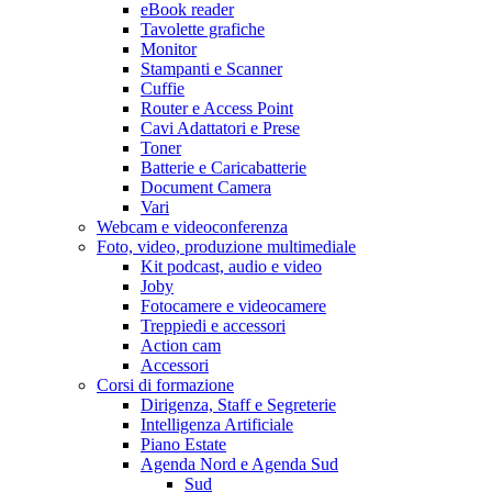
eBook reader
Tavolette grafiche
Monitor
Stampanti e Scanner
Cuffie
Router e Access Point
Cavi Adattatori e Prese
Toner
Batterie e Caricabatterie
Document Camera
Vari
Webcam e videoconferenza
Foto, video, produzione multimediale
Kit podcast, audio e video
Joby
Fotocamere e videocamere
Treppiedi e accessori
Action cam
Accessori
Corsi di formazione
Dirigenza, Staff e Segreterie
Intelligenza Artificiale
Piano Estate
Agenda Nord e Agenda Sud
Sud