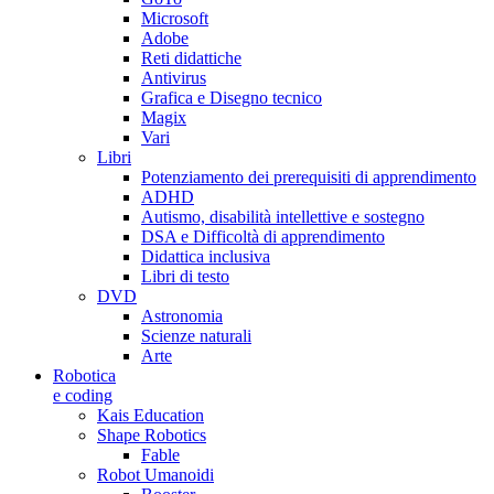
Microsoft
Adobe
Reti didattiche
Antivirus
Grafica e Disegno tecnico
Magix
Vari
Libri
Potenziamento dei prerequisiti di apprendimento
ADHD
Autismo, disabilità intellettive e sostegno
DSA e Difficoltà di apprendimento
Didattica inclusiva
Libri di testo
DVD
Astronomia
Scienze naturali
Arte
Robotica
e coding
Kais Education
Shape Robotics
Fable
Robot Umanoidi