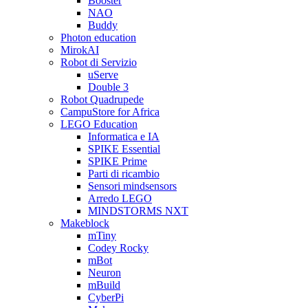
Booster
NAO
Buddy
Photon education
MirokAI
Robot di Servizio
uServe
Double 3
Robot Quadrupede
CampuStore for Africa
LEGO Education
Informatica e IA
SPIKE Essential
SPIKE Prime
Parti di ricambio
Sensori mindsensors
Arredo LEGO
MINDSTORMS NXT
Makeblock
mTiny
Codey Rocky
mBot
Neuron
mBuild
CyberPi