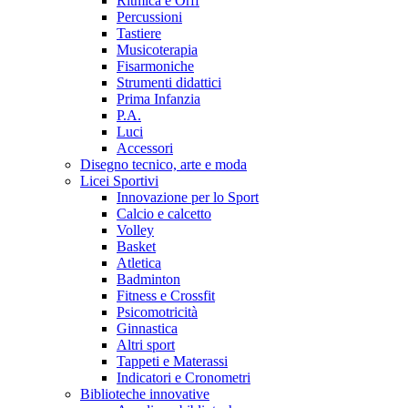
Ritmica e Orff
Percussioni
Tastiere
Musicoterapia
Fisarmoniche
Strumenti didattici
Prima Infanzia
P.A.
Luci
Accessori
Disegno tecnico, arte e moda
Licei Sportivi
Innovazione per lo Sport
Calcio e calcetto
Volley
Basket
Atletica
Badminton
Fitness e Crossfit
Psicomotricità
Ginnastica
Altri sport
Tappeti e Materassi
Indicatori e Cronometri
Biblioteche innovative