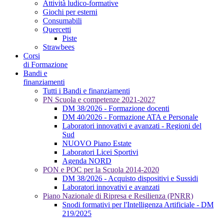
Attività ludico-formative
Giochi per esterni
Consumabili
Quercetti
Piste
Strawbees
Corsi
di Formazione
Bandi e
finanziamenti
Tutti i Bandi e finanziamenti
PN Scuola e competenze 2021-2027
DM 38/2026 - Formazione docenti
DM 40/2026 - Formazione ATA e Personale
Laboratori innovativi e avanzati - Regioni del
Sud
NUOVO Piano Estate
Laboratori Licei Sportivi
Agenda NORD
PON e POC per la Scuola 2014-2020
DM 38/2026 - Acquisto dispositivi e Sussidi
Laboratori innovativi e avanzati
Piano Nazionale di Ripresa e Resilienza (PNRR)
Snodi formativi per l'Intelligenza Artificiale - DM
219/2025