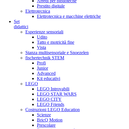
Arredi per biblioteche
Prestito digitale
Elettrotecnica
Elettrotecnica e macchine elettriche
Set
didattici
Esperienze sensoriali
Udito
Tatto e motricità fine
Vista
Stanza multisensoriale e Snoezelen
fischertechnik STEM
Profi
Junior
Advanced
Kit educativi
LEGO
LEGO Introvabili
LEGO STAR WARS
LEGO CITY
LEGO Friends
Costruzioni LEGO Education
Scienze
BricQ Motion
Prescolare