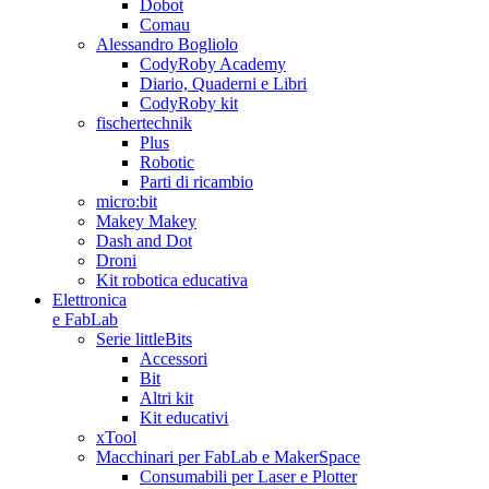
Dobot
Comau
Alessandro Bogliolo
CodyRoby Academy
Diario, Quaderni e Libri
CodyRoby kit
fischertechnik
Plus
Robotic
Parti di ricambio
micro:bit
Makey Makey
Dash and Dot
Droni
Kit robotica educativa
Elettronica
e FabLab
Serie littleBits
Accessori
Bit
Altri kit
Kit educativi
xTool
Macchinari per FabLab e MakerSpace
Consumabili per Laser e Plotter