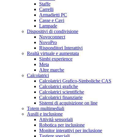
Staffe
Carrelli
Armadietti PC
Casse e Cavi
Lampade
Dispositivi di condivisione
Novoconnect
NovoPro
Risponditori Interattivi
Realtà virtuale e aumentata
Simbi experience
Meta
Altre marche
Calcolatrici
Calcolatrici Grafico-Simboliche CAS
Calcolatrici grafiche
Calcolatrici scientifiche
Calcolatrici finanziarie
Sistemi di acquisizione on line
Totem multimediali
Ausili e inclusione
Attività sensoriali
Robotica per inclusione
Monitor interattivi per inclusione
Tastiere speciali