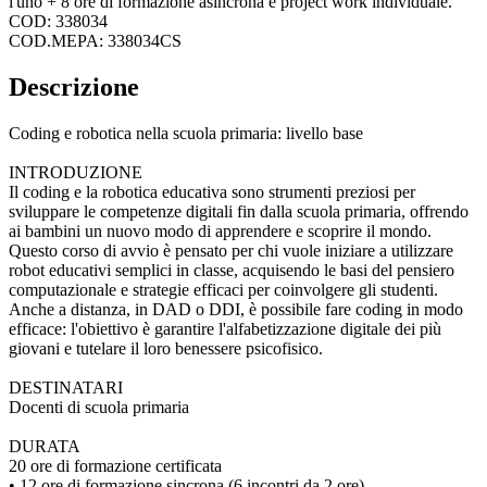
l'uno + 8 ore di formazione asincrona e project work individuale.
COD: 338034
COD.MEPA: 338034CS
Descrizione
Coding e robotica nella scuola primaria: livello base
INTRODUZIONE
Il coding e la robotica educativa sono strumenti preziosi per
sviluppare le competenze digitali fin dalla scuola primaria, offrendo
ai bambini un nuovo modo di apprendere e scoprire il mondo.
Questo corso di avvio è pensato per chi vuole iniziare a utilizzare
robot educativi semplici in classe, acquisendo le basi del pensiero
computazionale e strategie efficaci per coinvolgere gli studenti.
Anche a distanza, in DAD o DDI, è possibile fare coding in modo
efficace: l'obiettivo è garantire l'alfabetizzazione digitale dei più
giovani e tutelare il loro benessere psicofisico.
DESTINATARI
Docenti di scuola primaria
DURATA
20 ore di formazione certificata
• 12 ore di formazione sincrona (6 incontri da 2 ore)