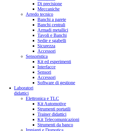
Di precisione
Meccaniche
Arredo tecnico
Banchi a parete
Banchi centrali
Armadi metallici
Tavoli e Banchi
Sedie e sgabelli
Sicurezza
Accessori
Sensoristica
Kit ed esperimenti
Interfacce
Sensori
Accessori
Software di gestione
Laboratori
didattici
Elettronica e TLC
Kit Automotive
Strumenti portatili
Trainer didattici
Kit Telecomunicazioni
Strumenti da banco
Impianti e Domotica