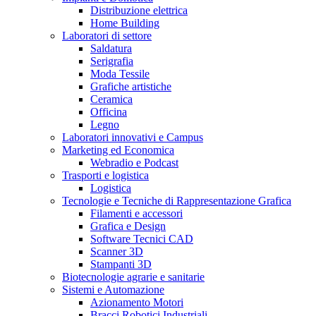
Distribuzione elettrica
Home Building
Laboratori di settore
Saldatura
Serigrafia
Moda Tessile
Grafiche artistiche
Ceramica
Officina
Legno
Laboratori innovativi e Campus
Marketing ed Economica
Webradio e Podcast
Trasporti e logistica
Logistica
Tecnologie e Tecniche di Rappresentazione Grafica
Filamenti e accessori
Grafica e Design
Software Tecnici CAD
Scanner 3D
Stampanti 3D
Biotecnologie agrarie e sanitarie
Sistemi e Automazione
Azionamento Motori
Bracci Robotici Industriali