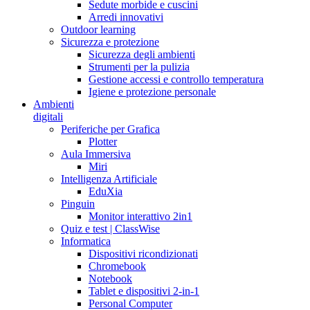
Sedute morbide e cuscini
Arredi innovativi
Outdoor learning
Sicurezza e protezione
Sicurezza degli ambienti
Strumenti per la pulizia
Gestione accessi e controllo temperatura
Igiene e protezione personale
Ambienti
digitali
Periferiche per Grafica
Plotter
Aula Immersiva
Miri
Intelligenza Artificiale
EduXia
Pinguin
Monitor interattivo 2in1
Quiz e test | ClassWise
Informatica
Dispositivi ricondizionati
Chromebook
Notebook
Tablet e dispositivi 2-in-1
Personal Computer