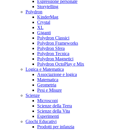
Espressione personale
Storytelling
Polydron
KinderMag
Crystal
XL
Giganti
Polydron Classici
Polydron Frameworks
Polydron Sfera
Polydron Tecnica
Polydron Magnetici
Polydron OctoPlay e Mix
Logica e Matematica
Associazione e logica
Matematica
Geometria
Pesi e Misure
Scienze
Microscopi
Scienze della Terra
Scienze della Vita
Esperimenti
Giochi Educativi
Prodotti per infanzia