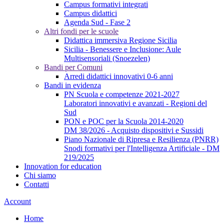
Campus formativi integrati
Campus didattici
Agenda Sud - Fase 2
Altri fondi per le scuole
Didattica immersiva Regione Sicilia
Sicilia - Benessere e Inclusione: Aule
Multisensoriali (Snoezelen)
Bandi per Comuni
Arredi didattici innovativi 0-6 anni
Bandi in evidenza
PN Scuola e competenze 2021-2027
Laboratori innovativi e avanzati - Regioni del
Sud
PON e POC per la Scuola 2014-2020
DM 38/2026 - Acquisto dispositivi e Sussidi
Piano Nazionale di Ripresa e Resilienza (PNRR)
Snodi formativi per l'Intelligenza Artificiale - DM
219/2025
Innovation for education
Chi siamo
Contatti
Account
Home