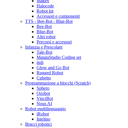
Makex
Halocode
Robot kit
Accessori e componenti
TTS - Bee-Bot - Blue-Bot
Bee-Bot
Blue-Bot
Altri robot
Percorsi e accessori
Infanzia e Prescolare
Tale-Bot
MatataStudio Coding set
indi
Glow and Go Bot
Rugged Robot
Cubetto
Programmazione a blocchi (Scratch)
Sphero
Ozobot
VinciBot
Nous AI
Robot multilinguaggio
iRobot
Intelino
Bracci robotici