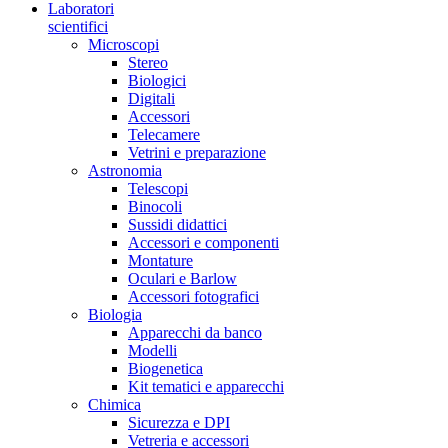
Laboratori
scientifici
Microscopi
Stereo
Biologici
Digitali
Accessori
Telecamere
Vetrini e preparazione
Astronomia
Telescopi
Binocoli
Sussidi didattici
Accessori e componenti
Montature
Oculari e Barlow
Accessori fotografici
Biologia
Apparecchi da banco
Modelli
Biogenetica
Kit tematici e apparecchi
Chimica
Sicurezza e DPI
Vetreria e accessori