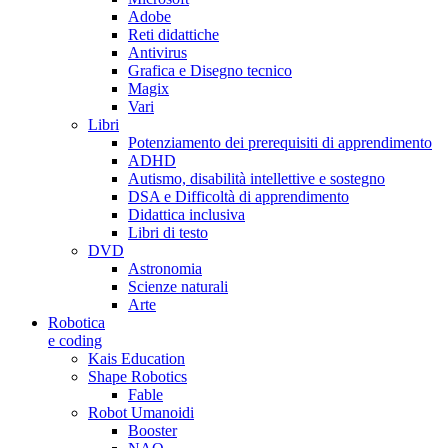
Adobe
Reti didattiche
Antivirus
Grafica e Disegno tecnico
Magix
Vari
Libri
Potenziamento dei prerequisiti di apprendimento
ADHD
Autismo, disabilità intellettive e sostegno
DSA e Difficoltà di apprendimento
Didattica inclusiva
Libri di testo
DVD
Astronomia
Scienze naturali
Arte
Robotica
e coding
Kais Education
Shape Robotics
Fable
Robot Umanoidi
Booster