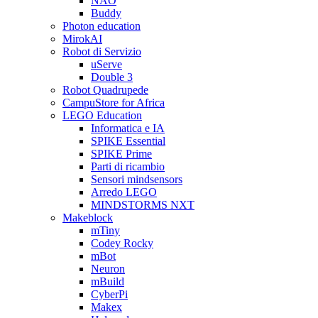
NAO
Buddy
Photon education
MirokAI
Robot di Servizio
uServe
Double 3
Robot Quadrupede
CampuStore for Africa
LEGO Education
Informatica e IA
SPIKE Essential
SPIKE Prime
Parti di ricambio
Sensori mindsensors
Arredo LEGO
MINDSTORMS NXT
Makeblock
mTiny
Codey Rocky
mBot
Neuron
mBuild
CyberPi
Makex