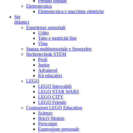
Prestito digitale
Elettrotecnica
Elettrotecnica e macchine elettriche
Set
didattici
Esperienze sensoriali
Udito
Tatto e motricità fine
Vista
Stanza multisensoriale e Snoezelen
fischertechnik STEM
Profi
Junior
Advanced
Kit educativi
LEGO
LEGO Introvabili
LEGO STAR WARS
LEGO CITY
LEGO Friends
Costruzioni LEGO Education
Scienze
BricQ Motion
Prescolare
Espressione personale