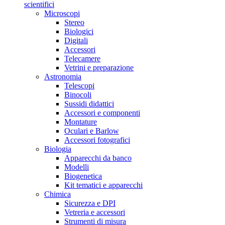
scientifici
Microscopi
Stereo
Biologici
Digitali
Accessori
Telecamere
Vetrini e preparazione
Astronomia
Telescopi
Binocoli
Sussidi didattici
Accessori e componenti
Montature
Oculari e Barlow
Accessori fotografici
Biologia
Apparecchi da banco
Modelli
Biogenetica
Kit tematici e apparecchi
Chimica
Sicurezza e DPI
Vetreria e accessori
Strumenti di misura