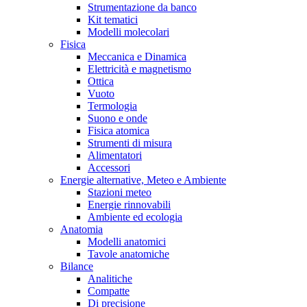
Strumentazione da banco
Kit tematici
Modelli molecolari
Fisica
Meccanica e Dinamica
Elettricità e magnetismo
Ottica
Vuoto
Termologia
Suono e onde
Fisica atomica
Strumenti di misura
Alimentatori
Accessori
Energie alternative, Meteo e Ambiente
Stazioni meteo
Energie rinnovabili
Ambiente ed ecologia
Anatomia
Modelli anatomici
Tavole anatomiche
Bilance
Analitiche
Compatte
Di precisione