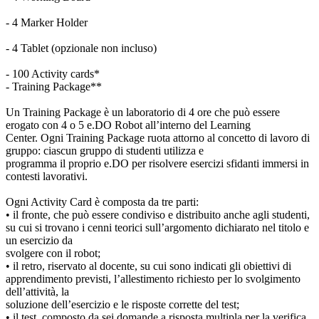
- 4 Marker Holder
- 4 Tablet (opzionale non incluso)
- 100 Activity cards*
- Training Package**
Un Training Package è un laboratorio di 4 ore che può essere
erogato con 4 o 5 e.DO Robot all’interno del Learning
Center. Ogni Training Package ruota attorno al concetto di lavoro di
gruppo: ciascun gruppo di studenti utilizza e
programma il proprio e.DO per risolvere esercizi sfidanti immersi in
contesti lavorativi.
Ogni Activity Card è composta da tre parti:
• il fronte, che può essere condiviso e distribuito anche agli studenti,
su cui si trovano i cenni teorici sull’argomento dichiarato nel titolo e
un esercizio da
svolgere con il robot;
• il retro, riservato al docente, su cui sono indicati gli obiettivi di
apprendimento previsti, l’allestimento richiesto per lo svolgimento
dell’attività, la
soluzione dell’esercizio e le risposte corrette del test;
• il test, composto da sei domande a risposta multipla per la verifica