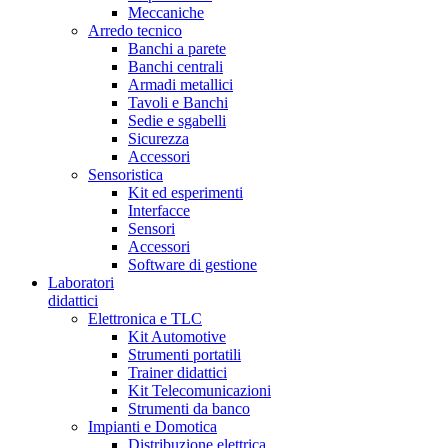
Meccaniche
Arredo tecnico
Banchi a parete
Banchi centrali
Armadi metallici
Tavoli e Banchi
Sedie e sgabelli
Sicurezza
Accessori
Sensoristica
Kit ed esperimenti
Interfacce
Sensori
Accessori
Software di gestione
Laboratori
didattici
Elettronica e TLC
Kit Automotive
Strumenti portatili
Trainer didattici
Kit Telecomunicazioni
Strumenti da banco
Impianti e Domotica
Distribuzione elettrica