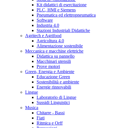
Kit didattici di esercitazione
PLC, HMI e Siemens
Pneumatica ed elettropneumatica
Software
Industria 4.0
Stazioni Industriali Didattiche
Agritech e Agrifood
Agricoltura 4.0
Alimentazione sostenibile
Meccanica e macchine elettriche
Didattica su pannello
Macchinari utensili
Prove motori
Green, Energia e Ambiente
Educazione Green
Sostenibilità e ambiente
Energie rinnovabili
Lingue
Laboratorio di Lingue
Sussidi Linguistici
Musica
Chitarre - Bassi
Fiati
Ritmica e Orff