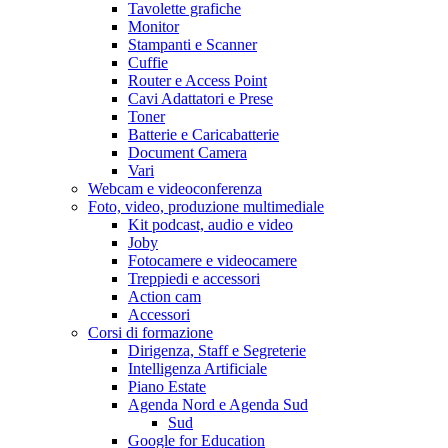
Tavolette grafiche
Monitor
Stampanti e Scanner
Cuffie
Router e Access Point
Cavi Adattatori e Prese
Toner
Batterie e Caricabatterie
Document Camera
Vari
Webcam e videoconferenza
Foto, video, produzione multimediale
Kit podcast, audio e video
Joby
Fotocamere e videocamere
Treppiedi e accessori
Action cam
Accessori
Corsi di formazione
Dirigenza, Staff e Segreterie
Intelligenza Artificiale
Piano Estate
Agenda Nord e Agenda Sud
Sud
Google for Education