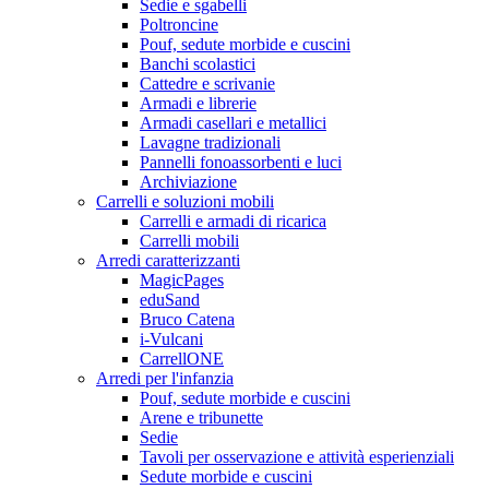
Sedie e sgabelli
Poltroncine
Pouf, sedute morbide e cuscini
Banchi scolastici
Cattedre e scrivanie
Armadi e librerie
Armadi casellari e metallici
Lavagne tradizionali
Pannelli fonoassorbenti e luci
Archiviazione
Carrelli e soluzioni mobili
Carrelli e armadi di ricarica
Carrelli mobili
Arredi caratterizzanti
MagicPages
eduSand
Bruco Catena
i-Vulcani
CarrellONE
Arredi per l'infanzia
Pouf, sedute morbide e cuscini
Arene e tribunette
Sedie
Tavoli per osservazione e attività esperienziali
Sedute morbide e cuscini