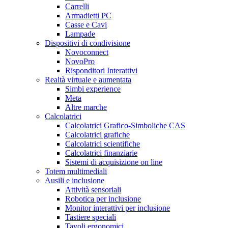
Carrelli
Armadietti PC
Casse e Cavi
Lampade
Dispositivi di condivisione
Novoconnect
NovoPro
Risponditori Interattivi
Realtà virtuale e aumentata
Simbi experience
Meta
Altre marche
Calcolatrici
Calcolatrici Grafico-Simboliche CAS
Calcolatrici grafiche
Calcolatrici scientifiche
Calcolatrici finanziarie
Sistemi di acquisizione on line
Totem multimediali
Ausili e inclusione
Attività sensoriali
Robotica per inclusione
Monitor interattivi per inclusione
Tastiere speciali
Tavoli ergonomici