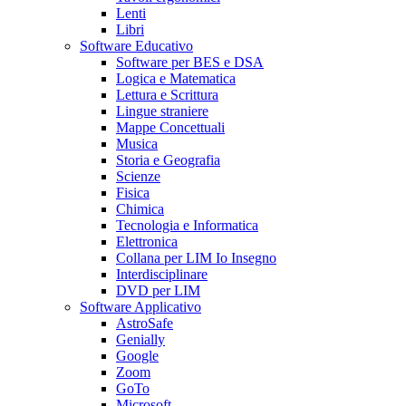
Lenti
Libri
Software Educativo
Software per BES e DSA
Logica e Matematica
Lettura e Scrittura
Lingue straniere
Mappe Concettuali
Musica
Storia e Geografia
Scienze
Fisica
Chimica
Tecnologia e Informatica
Elettronica
Collana per LIM Io Insegno
Interdisciplinare
DVD per LIM
Software Applicativo
AstroSafe
Genially
Google
Zoom
GoTo
Microsoft