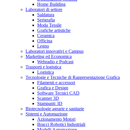
Home Building
Laboratori di settore
Saldatura
Serigrafia
Moda Tessile
Grafiche artistiche
Ceramica
Officina
Legno
Laboratori innovativi e Campus
Marketing ed Economica
Webradio e Podcast
Trasporti e logistica
Logistica
Tecnologie e Tecniche di Rappresentazione Grafica
Filamenti e accessori
Grafica e Design
Software Tecnici CAD
Scanner 3D
Stampanti 3D
Biotecnologie agrarie e sanitarie
Sistemi e Automazione
Azionamento Motori
Bracci Robotici Industriali
Modelli Automazione