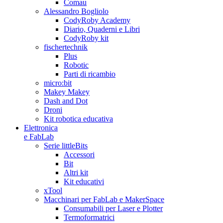
Comau
Alessandro Bogliolo
CodyRoby Academy
Diario, Quaderni e Libri
CodyRoby kit
fischertechnik
Plus
Robotic
Parti di ricambio
micro:bit
Makey Makey
Dash and Dot
Droni
Kit robotica educativa
Elettronica
e FabLab
Serie littleBits
Accessori
Bit
Altri kit
Kit educativi
xTool
Macchinari per FabLab e MakerSpace
Consumabili per Laser e Plotter
Termoformatrici