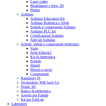
Laser cutter
Modellatori e frese 3D
Plotter
Arduino
Arduino Education Kit
Arduino Robotica e Alvik
Schede e componenti Arduino
Arduino PLC kit
Certificazioni Arduino
Altri kit Arduino
Schede, shield e componenti elettronici
Varie
Serie Eblock2
Kit di elettronica
Schede
Shield
Motori e servo
Componenti
Raspberry Pi
Technology Will Save Us
Penne 3D
Banco di elettronica
Arredo per Fablab
Kit per FabLab
Laboratori