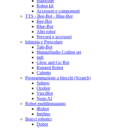
Halocode
Robot kit
Accessori e componenti
TTS - Bee-Bot - Blue-Bot
Bee-Bot
Blue-Bot
Altri robot
Percorsi e accessori
Infanzia e Prescolare
Tale-Bot
MatataStudio Coding set
indi
Glow and Go Bot
Rugged Robot
Cubetto
Programmazione a blocchi (Scratch)
Sphero
Ozobot
VinciBot
Nous AI
Robot multilinguaggio
iRobot
Intelino
Bracci robotici
Dobot