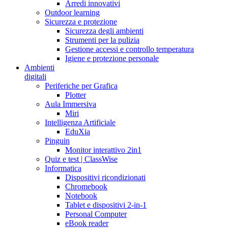
Arredi innovativi
Outdoor learning
Sicurezza e protezione
Sicurezza degli ambienti
Strumenti per la pulizia
Gestione accessi e controllo temperatura
Igiene e protezione personale
Ambienti
digitali
Periferiche per Grafica
Plotter
Aula Immersiva
Miri
Intelligenza Artificiale
EduXia
Pinguin
Monitor interattivo 2in1
Quiz e test | ClassWise
Informatica
Dispositivi ricondizionati
Chromebook
Notebook
Tablet e dispositivi 2-in-1
Personal Computer
eBook reader