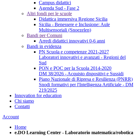
Campus didattici
Agenda Sud - Fase 2
Altri fondi per le scuole
Didattica immersiva Regione Sicilia
Sicilia - Benessere e Inclusione: Aule
Multisensoriali (Snoezelen)
Bandi per Comuni
Arredi didattici innovativi 0-6 anni
Bandi in evidenza
PN Scuola e competenze 2021-2027
Laboratori innovativi e avanzati - Regioni del
Sud
PON e POC per la Scuola 2014-2020
DM 38/2026 - Acquisto dispositivi e Sussidi
Piano Nazionale di Ripresa e Resilienza (PNRR)
Snodi formativi per l'Intelligenza Artificiale - DM
219/2025
Innovation for education
Chi siamo
Contatti
Account
Home
e.DO Learning Center - Laboratorio matematica/robotica