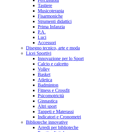
Percussioni
Tastiere
Musicoterapia
Fisarmoniche
Strumenti didattici
Prima Infanzia
P.A.
Luci
Accessori
Disegno tecnico, arte e moda
Licei Sportivi
Innovazione per lo Sport
Calcio e calcetto
Volley
Basket
Atletica
Badminton
Fitness e Crossfit
Psicomotricità
Ginnastica
Altri sport
Tappeti e Materassi
Indicatori e Cronometri
Biblioteche innovative
Arredi per biblioteche