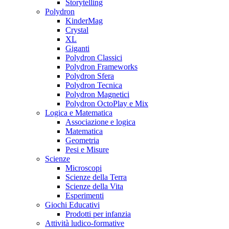
Storytelling
Polydron
KinderMag
Crystal
XL
Giganti
Polydron Classici
Polydron Frameworks
Polydron Sfera
Polydron Tecnica
Polydron Magnetici
Polydron OctoPlay e Mix
Logica e Matematica
Associazione e logica
Matematica
Geometria
Pesi e Misure
Scienze
Microscopi
Scienze della Terra
Scienze della Vita
Esperimenti
Giochi Educativi
Prodotti per infanzia
Attività ludico-formative