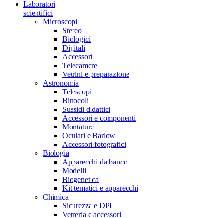
Laboratori
scientifici
Microscopi
Stereo
Biologici
Digitali
Accessori
Telecamere
Vetrini e preparazione
Astronomia
Telescopi
Binocoli
Sussidi didattici
Accessori e componenti
Montature
Oculari e Barlow
Accessori fotografici
Biologia
Apparecchi da banco
Modelli
Biogenetica
Kit tematici e apparecchi
Chimica
Sicurezza e DPI
Vetreria e accessori