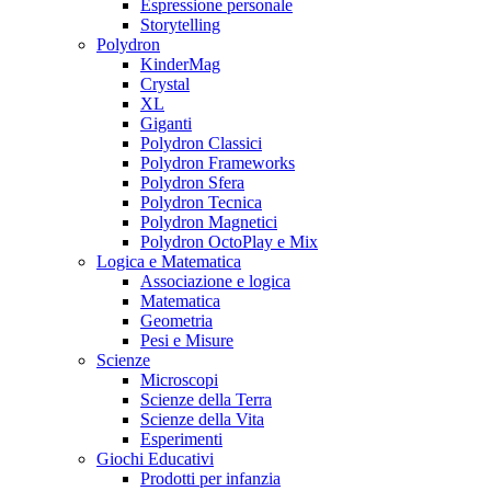
Espressione personale
Storytelling
Polydron
KinderMag
Crystal
XL
Giganti
Polydron Classici
Polydron Frameworks
Polydron Sfera
Polydron Tecnica
Polydron Magnetici
Polydron OctoPlay e Mix
Logica e Matematica
Associazione e logica
Matematica
Geometria
Pesi e Misure
Scienze
Microscopi
Scienze della Terra
Scienze della Vita
Esperimenti
Giochi Educativi
Prodotti per infanzia